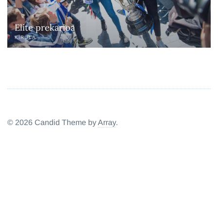
Elite prekarioa
KIROLA
© 2026 Candid Theme by
Array
.