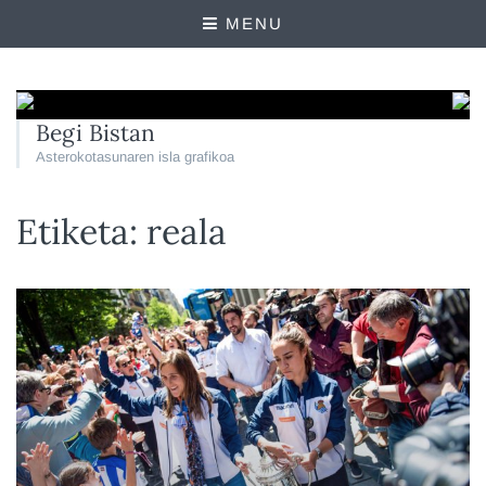
MENU
Begi Bistan
Asterokotasunaren isla grafikoa
Etiketa:
reala