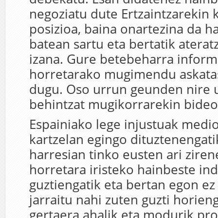
negoziatu dute Ertzaintzarekin 
posizioa, baina onartezina da ha
batean sartu eta bertatik atera
izana. Gure betebeharra inform
horretarako mugimendu askata
dugu. Oso urrun geunden nire u
behintzat mugikorrarekin bideo
Espainiako lege injustuak medio
kartzelan egingo dituztenengatik
harresian tinko eusten ari ziren
horretara iristeko hainbeste ind
guztiengatik eta bertan egon ez
jarraitu nahi zuten guzti horieng
gertaera ahalik eta modurik pr