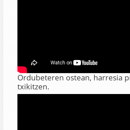
Ordubeteren ostean, harresia 
txikitzen.