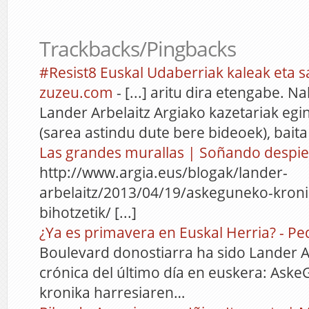
Trackbacks/Pingbacks
#Resist8 Euskal Udaberriak kaleak eta sa
zuzeu.com
- [...] aritu dira etengabe.
Lander Arbelaitz Argiako kazetariak egi
(sarea astindu dute bere bideoek), bai
Las grandes murallas | Soñando despie
http://www.argia.eus/blogak/lander-
arbelaitz/2013/04/19/askeguneko-kroni
bihotzetik/ [...]
¿Ya es primavera en Euskal Herria? - P
Boulevard donostiarra ha sido Lander Ar
crónica del último día en euskera: As
kronika harresiaren…