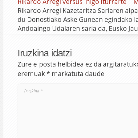
Rikardo Arregi versus Iñigo Iturrarte | 
Rikardo Arregi Kazetaritza Sariaren aip
du Donostiako Aske Gunean egindako la
Andoaingo Udalaren saria da, Eusko Jau
Iruzkina idatzi
Zure e-posta helbidea ez da argitaratuk
eremuak
*
markatuta daude