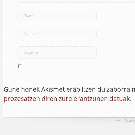
Gune honek Akismet erabiltzen du zaborra 
prozesatzen diren zure erantzunen datuak.
ARGIAko Blog