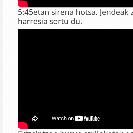
5:45etan sirena hotsa. Jendeak z
harresia sortu du.