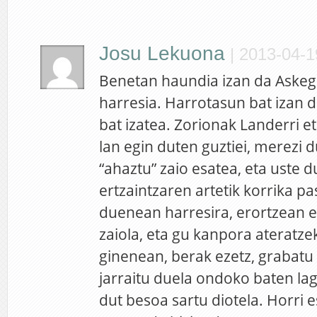
Josu Lekuona
|
2013-04-1
Benetan haundia izan da Askeg
harresia. Harrotasun bat izan d
bat izatea. Zorionak Landerri 
lan egin duten guztiei, merezi d
“ahaztu” zaio esatea, eta uste d
ertzaintzaren artetik korrika pa
duenean harresira, erortzean e
zaiola, eta gu kanpora ateratze
ginenean, berak ezetz, grabatu 
jarraitu duela ondoko baten la
dut besoa sartu diotela. Horri 