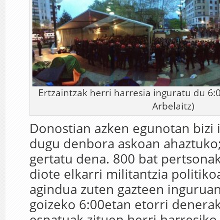
Ertzaintzak herri harresia inguratu du 6:0
Arbelaitz)
Donostian azken egunotan bizi 
dugu denbora askoan ahaztuko;
gertatu dena. 800 bat pertsonak
diote elkarri militantzia politiko
agindua zuten gazteen inguruan.
goizeko 6:00etan etorri denera
esnatuak zituen herri harresiko 