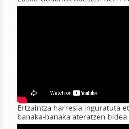
Ertzaintza harresia inguratuta e
banaka-banaka ateratzen bidea 