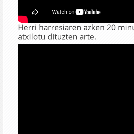
Herri harresiaren azken 20 min
atxilotu dituzten arte.