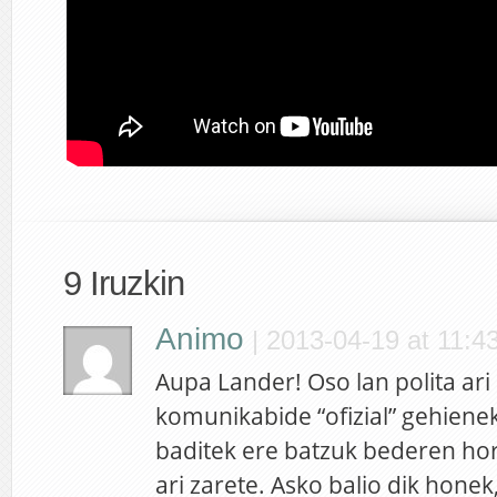
9 Iruzkin
Animo
|
2013-04-19 at 11:4
Aupa Lander! Oso lan polita ari 
komunikabide “ofizial” gehiene
baditek ere batzuk bederen ho
ari zarete. Asko balio dik honek,