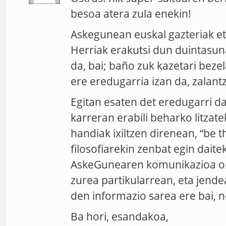
besoa atera zula enekin!
Askegunean euskal gazteriak et
Herriak erakutsi dun duintasun
da, bai; baño zuk kazetari beze
ere eredugarria izan da, zalant
Egitan esaten det eredugarri da
karreran erabili beharko litza
handiak ixiltzen direnean, “be 
filosofiarekin zenbat egin daite
AskeGunearen komunikazioa or
zurea partikularrean, eta jend
den informazio sarea ere bai, n
Ba hori, esandakoa,