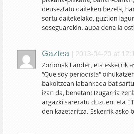
deuseztatu daiteken bezela, ha
sortu daitekelako, guztion lagu
soseguarekin. aupa dena la ost
Gaztea
|
2013-04-20 at 12:
Zorionak Lander, eta eskerrik a
“Que soy periodista” oihukatze
bakoitzean labankada bat sartu
izan da, benetan! Izugarria zenb
argazki sareratu duzuen, eta ET
den kazetaritza. Eskerrik asko b