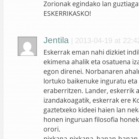
Zorionak egindako lan guztiagat
ESKERRIKASKO!
Jentila
|
2013-04-19 at 22:4
Eskerrak eman nahi dizkiet ind
ekimena ahalik eta osatuena iz
egon direnei. Norbanaren aha
lortuko baikenuke inguratu eta
eraberritzen. Lander, eskerrik 
izandakoagatik, eskerrak ere 
gaztetxeko kideei haien lan ne
honen inguruan filosofia honek
orori.
pixkana-pixkana, banan-banan,