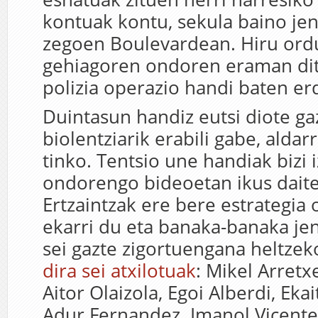
kontuak kontu, sekula baino je
zegoen Boulevardean. Hiru ord
gehiagoren ondoren eraman ditu
polizia operazio handi baten er
Duintasun handiz eutsi diote ga
biolentziarik erabili gabe, alda
tinko. Tentsio une handiak bizi i
ondorengo bideoetan ikus dait
Ertzaintzak ere bere estrategia
ekarri du eta banaka-banaka je
sei gazte zigortuengana heltzek
dira sei atxilotuak
: Mikel Arretx
Aitor Olaizola, Egoi Alberdi, Eka
Adur Fernandez. Imanol Vicente