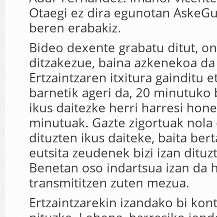
Otaegi ez dira egunotan AskeGu
beren erabakiz.
Bideo dexente grabatu ditut, o
ditzakezue, baina azkenekoa da 
Ertzaintzaren itxitura gainditu e
barnetik ageri da, 20 minutuko
ikus daitezke herri harresi hon
minutuak. Gazte zigortuak nol
dituzten ikus daiteke, baita bert
eutsita zeudenek bizi izan dituz
Benetan oso indartsua izan da
transmititzen zuten mezua.
Ertzaintzarekin izandako bi kon