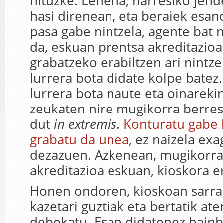
nituzke. Lehena, harresiko jend
hasi direnean, eta beraiek esan
pasa gabe nintzela, agente bat n
da, eskuan prentsa akreditazioa
grabatzeko erabiltzen ari nintz
lurrera bota didate kolpe batez
lurrera bota naute eta oinareki
zeukaten nire mugikorra berres
dut
in extremis
.
Konturatu gabe
grabatu da unea
, ez naizela exa
dezazuen. Azkenean, mugikorra
akreditazioa eskuan, kioskora e
Honen ondoren, kioskoan sarrar
kazetari guztiak eta bertatik ate
debekatu. Esan didatenez hainba