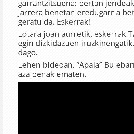
garrantzitsuena: bertan jendea
jarrera benetan eredugarria bet
geratu da. Eskerrak!
Lotara joan aurretik, eskerrak T
egin dizkidazuen iruzkinengatik
dago.
Lehen bideoan, “Apala” Bulebar
azalpenak ematen.