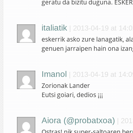
geratu da bizitu duguna. ESKE
italiatik
|
2013-04-19 at 14:0
eskerrik asko zure lanagatik, ala
genuen jarraipen hain ona izan
Imanol
|
2013-04-19 at 14:0
Zorionak Lander
Eutsi goiari, dedios ¡¡¡
Aiora (@probatxoa)
|
201
Ostras! nik super-saltoaren berr