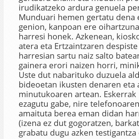
irudikatzeko ardura genuela pe
Munduari hemen gertatu dena e
genion, kanpoan ere oihartzuna 
harresi honek. Azkenean, kiosko
atera eta Ertzaintzaren despist
harresian sartu naiz salto bate
gainera erori naizen horri, mini
Uste dut nabarituko duzuela al
bideoetan ikusten denaren eta
minutukoaren artean. Eskerrak b
ezagutu gabe, nire telefonoaren
amaituta berea eman didan harr
(izena ez dut gogoratzen, barka
grabatu dugu azken testigantza 