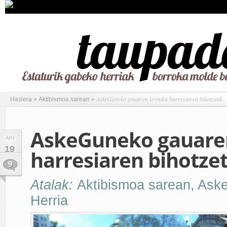
AskeGuneko gauaren kronika harresiaren bihotzetik
Hasiera
»
Aktibismoa sarean
»
AskeGuneko gauare
API
19
harresiaren bihotzet
9
Atalak:
Aktibismoa sarean
,
Ask
Herria