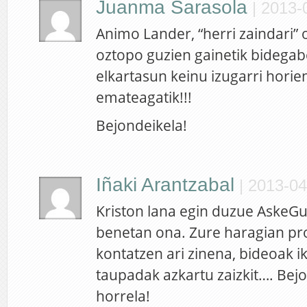
Juanma Sarasola
|
2013-0
Animo Lander, “herri zaindari” o
oztopo guzien gainetik bidegab
elkartasun keinu izugarri horie
emateagatik!!!
Bejondeikela!
Iñaki Arantzabal
|
2013-04
Kriston lana egin duzue AskeG
benetan ona. Zure haragian pr
kontatzen ari zinena, bideoak i
taupadak azkartu zaizkit…. Bej
horrela!