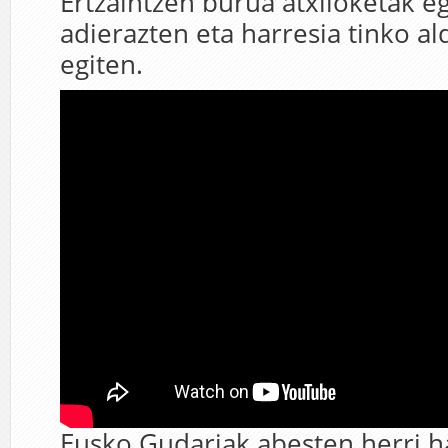
Ertzaintzen burua atxiloketak eg
adierazten eta harresia tinko a
egiten.
Eusko Gudariak abesten herri h