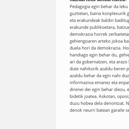
Pedagogia egin behar da leku g
guztietan, baina konplexurik 
eta erakundeak baldin baditug
erakunde publikoetara, batzu
demokrazia horrek zerbaitetar
gehiengoaren arteko jokoa bad
duela hori da demokrazia. Hor
handiago egin behar du, gehi
ari da gobernatzen, eta arazo 
dute nahikorik azaldu beren po
azaldu behar da egin nahi du
informazioa emanez eta enpati
direnei dei egin behar diezu,
bidetik joatea. Askotan, opos
duzu hobea dela denontzat. N
denok neurri batean garaile s