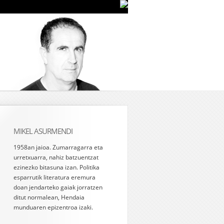
MIKEL ASURMENDI
1958an jaioa. Zumarragarra eta
urretxuarra, nahiz batzuentzat
ezinezko bitasuna izan. Politika
esparrutik literatura eremura
doan jendarteko gaiak jorratzen
ditut normalean, Hendaia
munduaren epizentroa izaki.