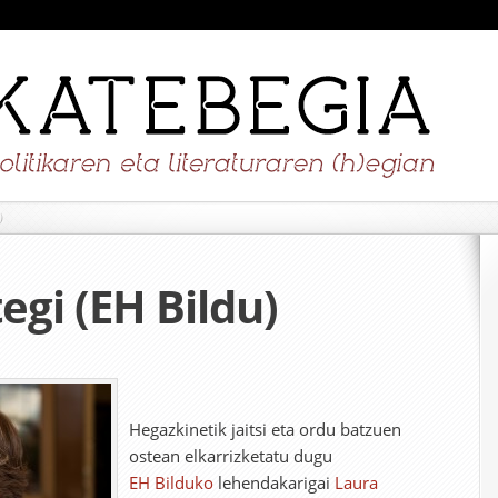
)
egi (EH Bildu)
Hegazkinetik jaitsi eta ordu batzuen
ostean elkarrizketatu dugu
EH Bilduko
lehendakarigai
Laura