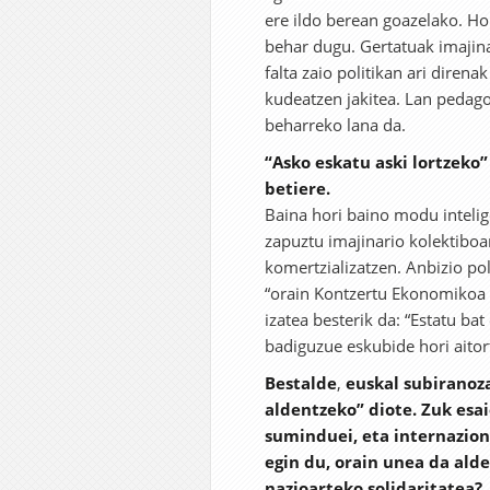
ere ildo berean goazelako. Ho
behar dugu. Gertatuak imajina
falta zaio politikan ari direna
kudeatzen jakitea. Lan pedago
beharreko lana da.
“Asko eskatu aski lortzeko”
betiere.
Baina hori baino modu intelig
zapuztu imajinario kolektiboan
komertzializatzen. Anbizio pol
“orain Kontzertu Ekonomikoa n
izatea besterik da: “Estatu ba
badiguzue eskubide hori aitor
Bestalde
,
euskal subiranoz
aldentzeko” diote. Zuk esa
suminduei, eta internaziona
egin du, orain unea da ald
nazioarteko solidaritatea?