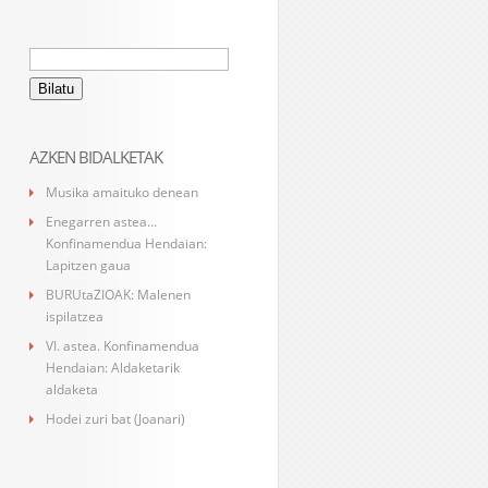
Bilatu:
AZKEN BIDALKETAK
Musika amaituko denean
Enegarren astea…
Konfinamendua Hendaian:
Lapitzen gaua
BURUtaZIOAK: Malenen
ispilatzea
VI. astea. Konfinamendua
Hendaian: Aldaketarik
aldaketa
Hodei zuri bat (Joanari)