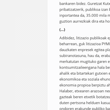
bankaren bidez. Guretzat Kut
pribatizatzerik, publikoa iza
inportantea da, 35.000 mila m
guztion aurrezkiak dira eta h
(…)
Adibidez, litizazio publikoak
beharrean, guk litizazioa PYM
dauzkaten enpresek egitea pla
subiranotasuna, hau da, erab
merkatutan mugituko garen era
kontsumitzaileengana hala be
ahalik eta bitartekari gutxien
ekonomikoa eta soziala ehund
ekonomia propioa berpiztu aha
Halaber, etxearen arazoan neu
gazteak beren etxetik botatze
duten pertsona helduen kasua
ondoren erakunde publiko bat