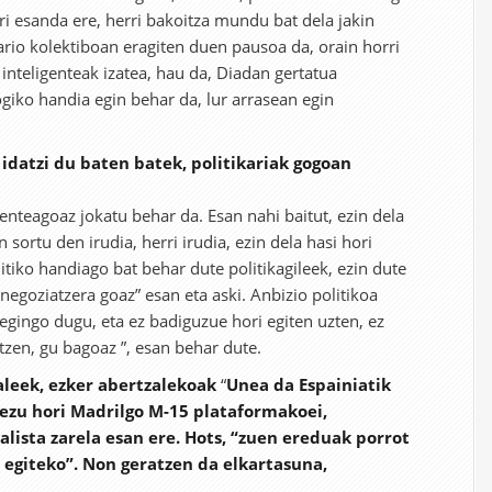
ri esanda ere, herri bakoitza mundu bat dela jakin
rio kolektiboan eragiten duen pausoa da, orain horri
k inteligenteak izatea, hau da, Diadan gertatua
giko handia egin behar da, lur arrasean egin
 idatzi du baten batek, politikariak gogoan
enteagoaz jokatu behar da. Esan nahi baitut, ezin dela
 sortu den irudia, herri irudia, ezin dela hasi hori
itiko handiago bat behar dute politikagileek, ezin dute
egoziatzera goaz” esan eta aski. Anbizio politikoa
t egingo dugu, eta ez badiguzue hori egiten uzten, ez
tzen, gu bagoaz ”, esan behar dute.
aleek, ezker abertzalekoak
“
Unea da Espainiatik
iezu hori Madrilgo M-15 plataformakoei,
lista zarela esan ere. Hots, “zuen ereduak porrot
e egiteko”. Non geratzen da elkartasuna,