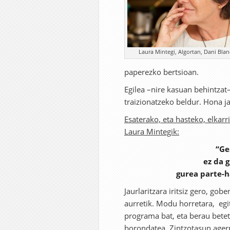
Laura Mintegi, Algortan, Dani Blan
paperezko bertsioan.
Egilea –nire kasuan behintzat–
traizionatzeko beldur. Hona ja
Esaterako, eta hasteko, elkarr
Laura Mintegik:
“Ge
ez da 
gurea parte-h
Jaurlaritzara iritsiz gero, go
aurretik. Modu horretara, egi
programa bat, eta berau betet
borondatea. Zintzotasun agerp