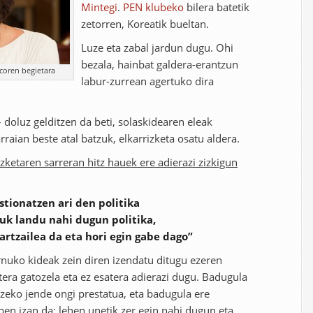
Mintegi
.
PEN klubeko
bilera batetik
zetorren, Koreatik bueltan.
Luze eta zabal jardun dugu. Ohi
bezala, hainbat galdera-erantzun
coren begietara
labur-zurrean agertuko dira
 doluz gelditzen da beti, solaskidearen eleak
rraian beste atal batzuk, elkarrizketa osatu aldera.
izketaren sarreran hitz hauek ere adierazi zizkigun
stionatzen ari den politika
guk landu nahi dugun politika,
artzailea da eta hori egin gabe dago”
bernuko kideak zein diren izendatu ditugu ezeren
tera gatozela eta ez esatera adierazi dugu. Badugula
zeko jende ongi prestatua, eta badugula ere
en izan da: lehen unetik zer egin nahi dugun eta