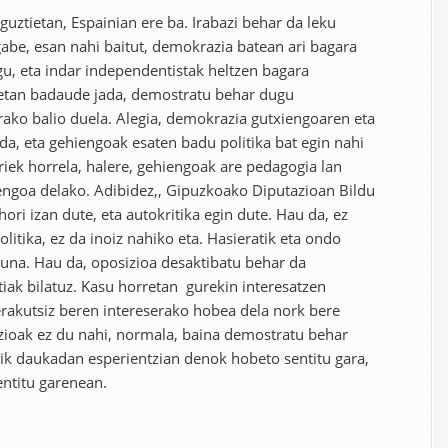
uztietan, Espainian ere ba. Irabazi behar da leku
gabe, esan nahi baitut, demokrazia batean ari bagara
u, eta indar independentistak heltzen bagara
etan badaude jada, demostratu behar dugu
ako balio duela. Alegia, demokrazia gutxiengoaren eta
a, eta gehiengoak esaten badu politika bat egin nahi
iek horrela, halere, gehiengoak are pedagogia lan
engoa delako. Adibidez,, Gipuzkoako Diputazioan Bildu
hori izan dute, eta autokritika egin dute. Hau da, ez
litika, ez da inoiz nahiko eta. Hasieratik eta ondo
zuna. Hau da, oposizioa desaktibatu behar da
ak bilatuz. Kasu horretan gurekin interesatzen
 erakutsiz beren intereserako hobea dela nork bere
izioak ez du nahi, normala, baina demostratu behar
ik daukadan esperientzian denok hobeto sentitu gara,
entitu garenean.