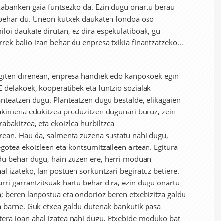
xabanken gaia funtsezko da. Ezin dugu onartu berau
n behar du. Uneon kutxek daukaten fondoa oso
iloi daukate dirutan, ez dira espekulatiboak, gu
orrek balio izan behar du enpresa txikia finantzatzeko…
 egiten direnean, enpresa handiek edo kanpokoek egin
E delakoek, kooperatibek eta funtzio sozialak
nteatzen dugu. Planteatzen dugu bestalde, elikagaien
akimena edukitzea produzitzen dugunari buruz, zein
bakitzea, eta ekoizlea hurbiltzea
rean. Hau da, salmenta zuzena sustatu nahi dugu,
 egotea ekoizleen eta kontsumitzaileen artean. Egitura
u behar dugu, hain zuzen ere, herri moduan
l izateko, lan postuen sorkuntzari begiratuz betiere.
rri garrantzitsuak hartu behar dira, ezin dugu onartu
a; beren lanpostua eta ondorioz beren etxebizitza galdu
 barne. Guk etxea galdu dutenak bankutik pasa
era joan ahal izatea nahi dugu, Etxebide moduko bat