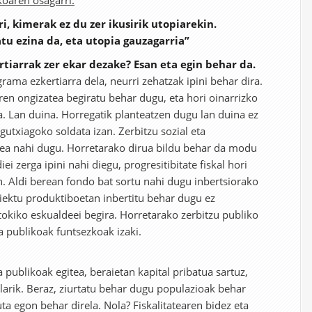
oaren osagarri:
ri, kimerak ez du zer ikusirik utopiarekin.
tu ezina da, eta utopia gauzagarria”
tiarrak zer ekar dezake? Esan eta egin behar da.
rama ezkertiarra dela, neurri zehatzak ipini behar dira.
ren ongizatea begiratu behar dugu, eta hori oinarrizko
a. Lan duina. Horregatik planteatzen dugu lan duina ez
gutxiagoko soldata izan. Zerbitzu sozial eta
tea nahi dugu. Horretarako dirua bildu behar da modu
ei zerga ipini nahi diegu, progresitibitate fiskal hori
an. Aldi berean fondo bat sortu nahi dugu inbertsiorako
iektu produktiboetan inbertitu behar dugu ez
 tokiko eskualdeei begira. Horretarako zerbitzu publiko
a publikoak funtsezkoak izaki.
publikoak egitea, beraietan kapital pribatua sartuz,
arik. Beraz, ziurtatu behar dugu populazioak behar
a egon behar direla. Nola? Fiskalitatearen bidez eta