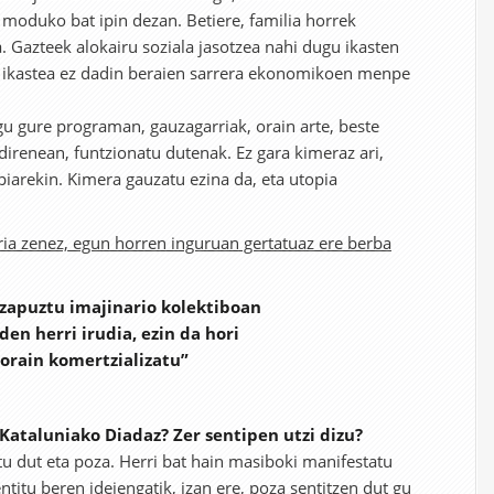
l moduko bat ipin dezan. Betiere, familia horrek
. Gazteek alokairu soziala jasotzea nahi dugu ikasten
ez ikastea ez dadin beraien sarrera ekonomikoen menpe
gu gure programan, gauzagarriak, orain arte, beste
direnean, funtzionatu dutenak. Ez gara kimeraz ari,
piarekin. Kimera gauzatu ezina da, eta utopia
ia zenez, egun horren inguruan gertatuaz ere berba
 zapuztu imajinario kolektiboan
den herri irudia, ezin da hori
orain komertzializatu”
 Kataluniako Diadaz? Zer sentipen utzi dizu?
tu dut eta poza. Herri bat hain masiboki manifestatu
ntitu beren ideiengatik, izan ere, poza sentitzen dut gu