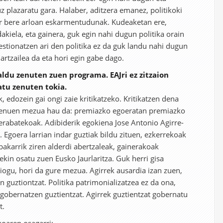
z plazaratu gara. Halaber, aditzera emanez, politikoki
r bere arloan eskarmentudunak. Kudeaketan ere,
kiela, eta gainera, guk egin nahi dugun politika orain
estionatzen ari den politika ez da guk landu nahi dugun
hartzailea da eta hori egin gabe dago.
ldu zenuten zuen programa. EAJri ez zitzaion
atu zenuten tokia.
k, edozein gai ongi zaie kritikatzeko. Kritikatzen dena
genuen mezua hau da: premiazko egoeratan premiazko
rabatekoak. Adibiderik egokiena Jose Antonio Agirre-
 Egoera larrian indar guztiak bildu zituen, ezkerrekoak
i bakarrik ziren alderdi abertzaleak, gainerakoak
ekin osatu zuen Eusko Jaurlaritza. Guk herri gisa
ogu, hori da gure mezua. Agirrek ausardia izan zuen,
 guztiontzat. Politika patrimonializatzea ez da ona,
 gobernatzen guztientzat. Agirrek guztientzat gobernatu
t.