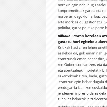
norekin egin nahi dugu azaldu
konprometituak garela eta no
norberari dagokion arloaz bada
arte inork ez du gestionatu. G
politika, gurea politika parte-
Bilboko
Carlton
hotelean aza
gustatu hori egiteko auker
Kritikak hasi ziren lehen uneti
azalekoa da, guk eman nahi 
erantzunak eman behar dira, e
ren Gobernua izan zen, eta da.
eta abertzaleak , horietatik b
ezkerrekoak ziren, bada, guzti
erantzun egin behar dugula di
eredugarria izan zen euskaldun
jendearen inpresio da ez dela
zuen, ez bakarrik jeltzaleentza