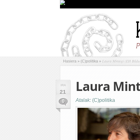
Laura Mintegi (EH Bildu
Hasiera
»
(C)politika
»
Laura Mint
IRA
21
Atalak:
(C)politika
0