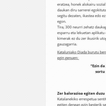
eratzea, honek alokairu sozia
daukan diru sarrerei egokituta
segitu dezaten, ikastea edo 
egon.
Tira, 300 neurri zehatz dauka
esparru eta lekuetan aplikatu 
kimerak ez du zer ikusirik uto
gauzagarria.
Kataluniako Diada burutu berr
egin genuen:
“Ezin da
sortu 
Zer balorazioa egiten duzu
Katalanekiko errespetua senti
egiten denean ezin besterik se