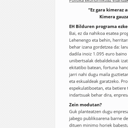
Politika ekonomikoaz esandak
“Ez gara kimeraz a
Kimera gauza
EH Bilduren programa ezker
Bai, ez da nahikoa esatea prog
Lehenengo eta behin, herritar
behar izana gordetzea da: lan
dadila inoiz 1.095 euro baino 
unibertsalak debaldekoak iza
ekitatibo batean, fortuna handi
jarri nahi dugu maila guztiet
eta eskualdeak garatzeko. Pro
espekulatiboetan, eta betiere
indartsuak behar dira, enpres
Zein modutan?
Guk planteatzen dugu enpresa 
jabego publikoarena barne del
dituen minimo horiek babestut