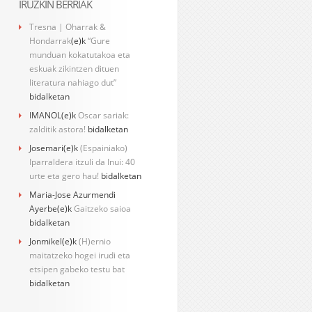
IRUZKIN BERRIAK
Tresna | Oharrak &
Hondarrak
(e)k
“Gure
munduan kokatutakoa eta
eskuak zikintzen dituen
literatura nahiago dut”
bidalketan
IMANOL
(e)k
Oscar sariak:
zalditik astora!
bidalketan
Josemari
(e)k
(Espainiako)
Iparraldera itzuli da Inui: 40
urte eta gero hau!
bidalketan
Maria-Jose Azurmendi
Ayerbe
(e)k
Gaitzeko saioa
bidalketan
Jonmikel
(e)k
(H)ernio
maitatzeko hogei irudi eta
etsipen gabeko testu bat
bidalketan