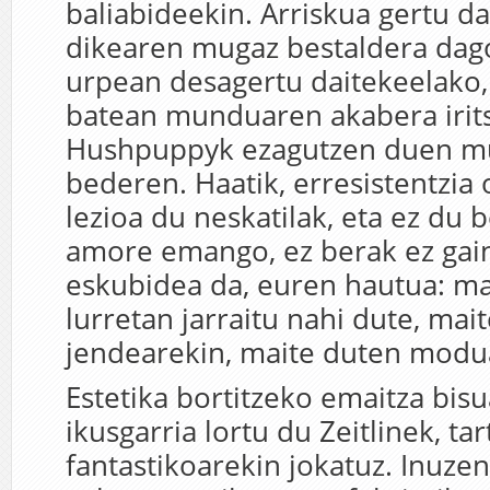
baliabideekin. Arriskua gertu da
dikearen mugaz bestaldera dag
urpean desagertu daitekeelako,
batean munduaren akabera irits
Hushpuppyk ezagutzen duen m
bederen. Haatik, erresistentzia
lezioa du neskatilak, eta ez du
amore emango, ez berak ez gai
eskubidea da, euren hautua: ma
lurretan jarraitu nahi dute, mai
jendearekin, maite duten modua
Estetika bortitzeko emaitza bisu
ikusgarria lortu du Zeitlinek, ta
fantastikoarekin jokatuz. Inuzent