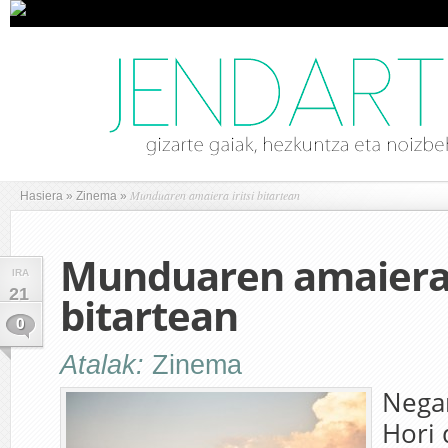
Munduaren amaiera iritsi bitartean
Hasiera
»
Zinema
»
Munduaren amaiera i
IRA
21
bitartean
0
Atalak:
Zinema
Negar
Hori