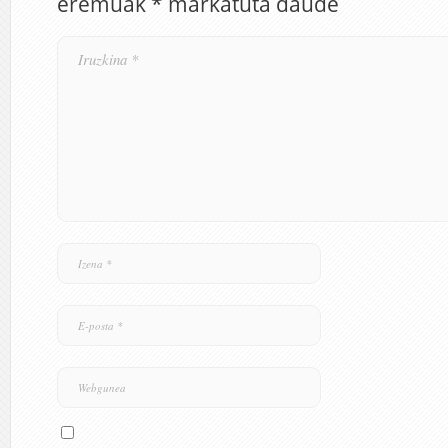
eremuak
*
markatuta daude