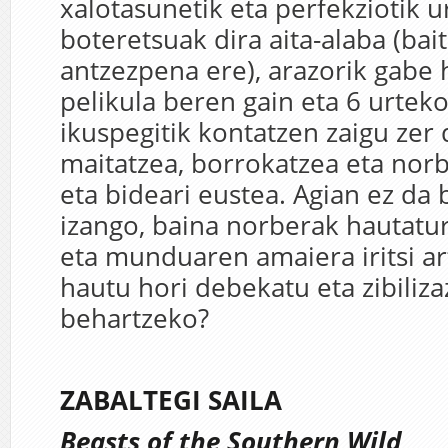
xalotasunetik eta perfekziotik u
boteretsuak dira aita-alaba (bai
antzezpena ere), arazorik gabe 
pelikula beren gain eta 6 urtek
ikuspegitik kontatzen zaigu zer 
maitatzea, borrokatzea eta nor
eta bideari eustea. Agian ez da
izango, baina norberak hautatur
eta munduaren amaiera iritsi ar
hautu hori debekatu eta zibiliz
behartzeko?
ZABALTEGI SAILA
Beasts of the Southern Wild