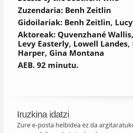
Zuzendaria: Benh Zeitlin
Gidoilariak: Benh Zeitlin, Lucy
Aktoreak: Quvenzhané Wallis
Levy Easterly, Lowell Landes
Harper, Gina Montana
AEB. 92 minutu.
Iruzkina idatzi
Zure e-posta helbidea ez da argitaratuk