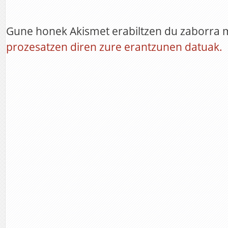
Gune honek Akismet erabiltzen du zaborra 
prozesatzen diren zure erantzunen datuak.