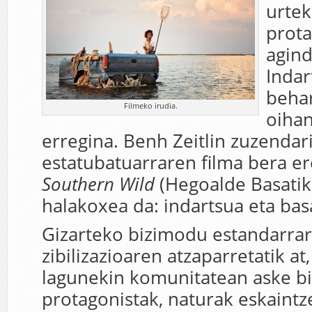
urte
prota
agind
Indar
behar
Filmeko irudia.
oiha
erregina. Benh Zeitlin zuzendar
estatubatuarraren filma bera er
Southern Wild
(Hegoalde Basatiko
halakoxea da: indartsua eta basa
Gizarteko bizimodu estandarrar
zibilizazioaren atzaparretatik at
lagunekin komunitatean aske biz
protagonistak, naturak eskaintz