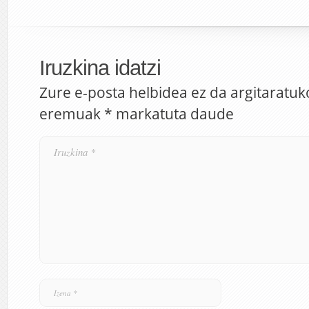
Iruzkina idatzi
Zure e-posta helbidea ez da argitaratuk
eremuak
*
markatuta daude