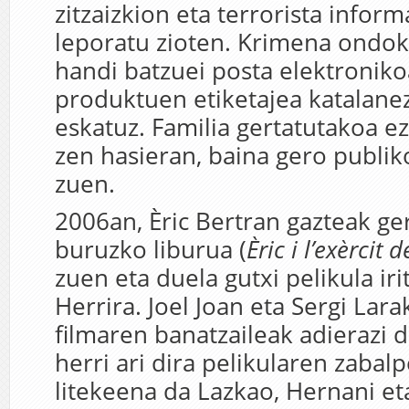
zitzaizkion eta terrorista inform
leporatu zioten. Krimena ondoko
handi batzuei posta elektronikoa
produktuen etiketajea katalanez
eskatuz. Familia gertatutakoa e
zen hasieran, baina gero publik
zuen.
2006an, Èric Bertran gazteak ger
buruzko liburua (
Èric i l’exèrcit d
zuen eta duela gutxi pelikula iri
Herrira. Joel Joan eta Sergi Lar
filmaren banatzaileak adierazi d
herri ari dira pelikularen zabal
litekeena da Lazkao, Hernani eta