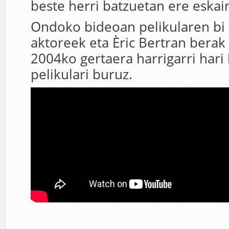
beste herri batzuetan ere eskai
Ondoko bideoan pelikularen bi 
aktoreek eta Èric Bertran berak 
2004ko gertaera harrigarri hari
pelikulari buruz.