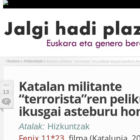
Katalan militante “terrorista”ren pelikula ikusgai asteburu h
Hasiera
»
Hizkuntzak
»
Katalan militante
MAI
13
“terrorista”ren pelik
0
ikusgai asteburu ho
Atalak:
Hizkuntzak
Fenix 11*23
filma (Katalunia, 2