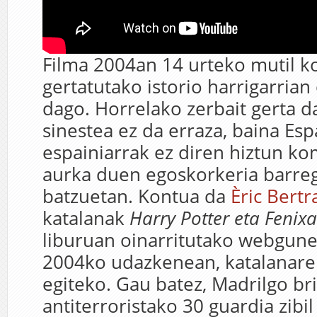
Filma 2004an 14 urteko mutil ko
gertatutako istorio harrigarrian 
dago. Horrelako zerbait gerta d
sinestea ez da erraza, baina Esp
espainiarrak ez diren hiztun k
aurka duen egoskorkeria barreg
batzuetan. Kontua da
Èric Bertr
katalanak
Harry Potter eta Fenix
liburuan oinarritutako webgune
2004ko udazkenean, katalanare
egiteko. Gau batez, Madrilgo br
antiterroristako 30 guardia zibil