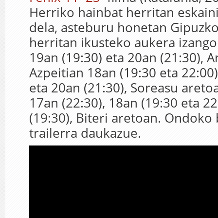
Herriko hainbat herritan eskain
dela, asteburu honetan Gipuzko
herritan ikusteko aukera izang
19an (19:30) eta 20an (21:30), A
Azpeitian 18an (19:30 eta 22:00)
eta 20an (21:30), Soreasu areto
17an (22:30), 18an (19:30 eta 22
(19:30), Biteri aretoan. Ondoko
trailerra daukazue.