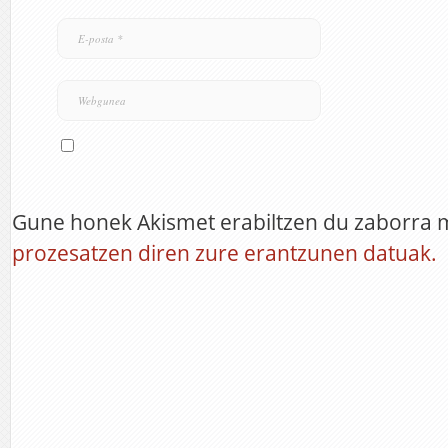
Gune honek Akismet erabiltzen du zaborra 
prozesatzen diren zure erantzunen datuak.