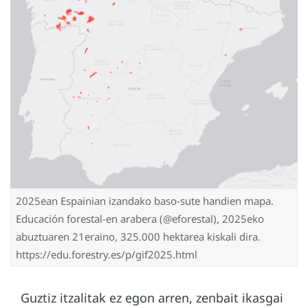
2025ean Espainian izandako baso-sute handien mapa.
Educación forestal-en arabera (@eforestal), 2025eko
abuztuaren 21eraino, 325.000 hektarea kiskali dira.
https://edu.forestry.es/p/gif2025.html
Guztiz itzalitak ez egon arren, zenbait ikasgai