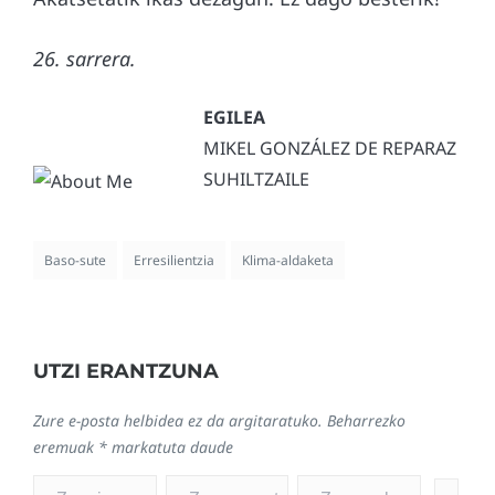
26. sarrera.
MIKEL GONZÁLEZ DE REPARAZ
SUHILTZAILE
Baso-sute
Erresilientzia
Klima-aldaketa
UTZI ERANTZUNA
Zure e-posta helbidea ez da argitaratuko.
Beharrezko
eremuak
*
markatuta daude