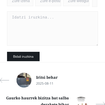
Iritsi behar
2025-08-11
Gaurko haurrek bizitza bat salba
dezakete bihar