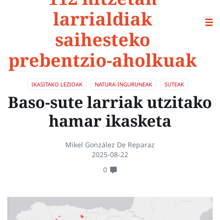
larrialdiak
saihesteko
prebentzio-aholkuak
IKASITAKO LEZIOAK
NATURA-INGURUNEAK
SUTEAK
Baso-sute larriak utzitako
hamar ikasketa
Mikel González De Reparaz
2025-08-22
0