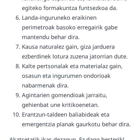
egiteko formakuntza funtsezkoa da.
Landa-inguruneko eraikinen
perimetroak basoko erregairik gabe
mantendu behar dira.
Kausa naturalez gain, giza jarduera
ezberdinek lotura zuzena jatorrian dute.
Kalte pertsonalak eta materialaz gain,
osasun eta ingurumen ondorioak
nabarmenak dira.
Agintarien gomendioak jarraitu,
gehienbat une kritikoenetan.
Erantzun-taldeen baliabideak eta
emergentzia planak gaurkotu behar dira.
Akatsetatik ikas dezagun. Ez dago besterik!