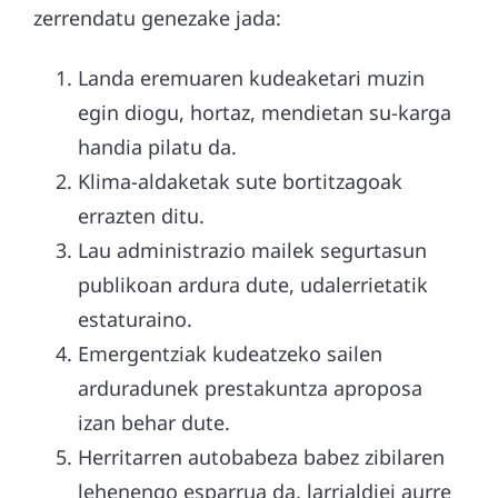
zerrendatu genezake jada:
Landa eremuaren kudeaketari muzin
egin diogu, hortaz, mendietan su-karga
handia pilatu da.
Klima-aldaketak sute bortitzagoak
errazten ditu.
Lau administrazio mailek segurtasun
publikoan ardura dute, udalerrietatik
estaturaino.
Emergentziak kudeatzeko sailen
arduradunek prestakuntza aproposa
izan behar dute.
Herritarren autobabeza babez zibilaren
lehenengo esparrua da, larrialdiei aurre