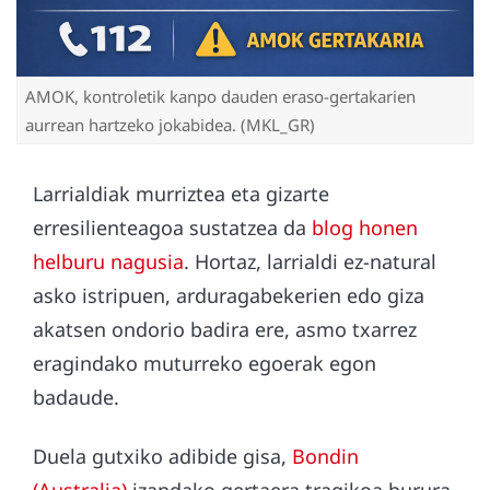
AMOK, kontroletik kanpo dauden eraso-gertakarien
aurrean hartzeko jokabidea. (MKL_GR)
Larrialdiak murriztea eta gizarte
erresilienteagoa sustatzea da
blog honen
helburu nagusia
.
Hortaz, larrialdi ez-natural
asko istripuen, arduragabekerien edo giza
akatsen ondorio badira ere, asmo txarrez
eragindako muturreko egoerak egon
badaude.
Duela gutxiko adibide gisa,
Bondin