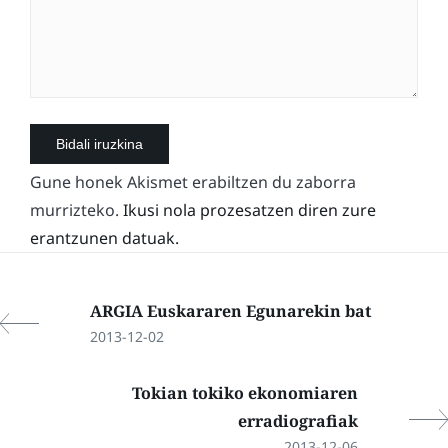
Gune honek Akismet erabiltzen du zaborra
murrizteko.
Ikusi nola prozesatzen diren zure
erantzunen datuak.
ARGIA Euskararen Egunarekin bat
2013-12-02
Tokian tokiko ekonomiaren
erradiografiak
2013-12-06