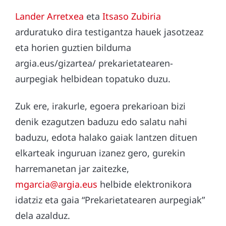
Lander Arretxea
eta
Itsaso Zubiria
arduratuko dira testigantza hauek jasotzeaz
eta horien guztien bilduma
argia.eus/gizartea/ prekarietatearen-
aurpegiak helbidean topatuko duzu.
Zuk ere, irakurle, egoera prekarioan bizi
denik ezagutzen baduzu edo salatu nahi
baduzu, edota halako gaiak lantzen dituen
elkarteak inguruan izanez gero, gurekin
harremanetan jar zaitezke,
mgarcia@argia.eus
helbide elektronikora
idatziz eta gaia “Prekarietatearen aurpegiak”
dela azalduz.