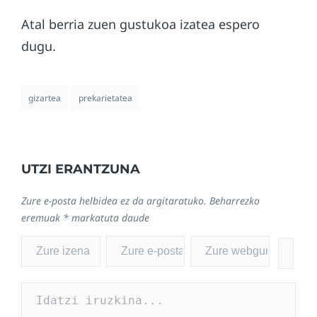
Atal berria zuen gustukoa izatea espero
dugu.
gizartea
prekarietatea
UTZI ERANTZUNA
Zure e-posta helbidea ez da argitaratuko.
Beharrezko
eremuak
*
markatuta daude