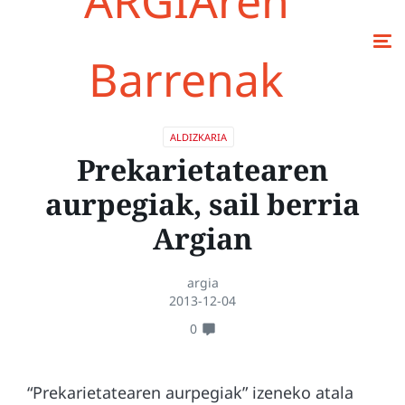
ARGIAren
Barrenak
ALDIZKARIA
Prekarietatearen
aurpegiak, sail berria
Argian
argia
2013-12-04
0
“Prekarietatearen aurpegiak” izeneko atala