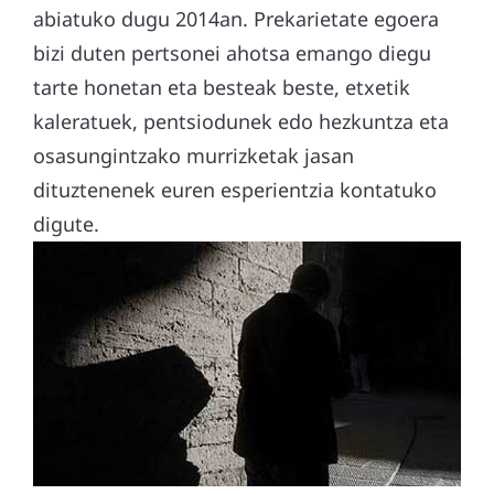
abiatuko dugu 2014an. Prekarietate egoera
bizi duten pertsonei ahotsa emango diegu
tarte honetan eta besteak beste, etxetik
kaleratuek, pentsiodunek edo hezkuntza eta
osasungintzako murrizketak jasan
dituztenenek euren esperientzia kontatuko
digute.