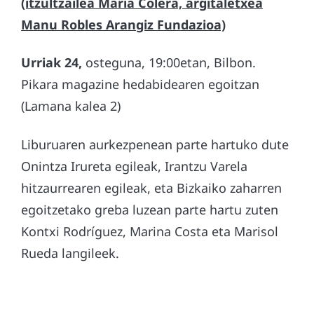
(itzultzailea Maria Colera, argitaletxea
Manu Robles Arangiz Fundazioa)
Urriak 24,
osteguna, 19:00etan, Bilbon.
Pikara magazine hedabidearen egoitzan
(Lamana kalea 2)
Liburuaren aurkezpenean parte hartuko dute
Onintza Irureta egileak, Irantzu Varela
hitzaurrearen egileak, eta Bizkaiko zaharren
egoitzetako greba luzean parte hartu zuten
Kontxi Rodríguez, Marina Costa eta Marisol
Rueda langileek.