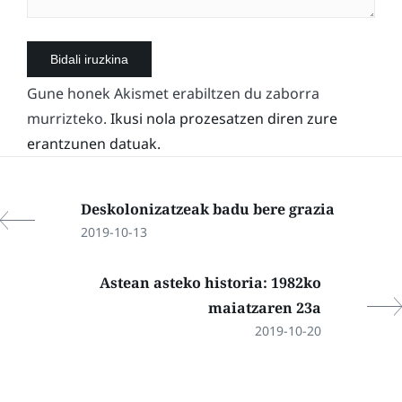
Gune honek Akismet erabiltzen du zaborra
murrizteko.
Ikusi nola prozesatzen diren zure
erantzunen datuak.
Deskolonizatzeak badu bere grazia
2019-10-13
Astean asteko historia: 1982ko
maiatzaren 23a
2019-10-20