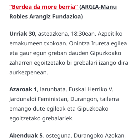
“Berdea da more berria”
(ARGIA-Manu
Robles Arangiz Fundazioa)
Urriak 30,
asteazkena, 18:30ean, Azpeitiko
emakumeen txokoan. Onintza Irureta egilea
eta gaur egun greban dauden Gipuzkoako
zaharren egoitzetako bi grebalari izango dira
aurkezpenean.
Azaroak 1
, larunbata. Euskal Herriko V.
Jardunaldi Feministan, Durangon, tailerra
emango dute egileak eta Gipuzkoako
egoitzetako grebalariek.
Abenduak 5
, osteguna. Durangoko Azokan,