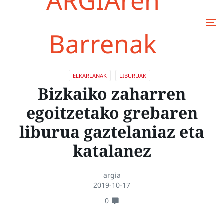
ARGIAren
Barrenak
ELKARLANAK
LIBURUAK
Bizkaiko zaharren
egoitzetako grebaren
liburua gaztelaniaz eta
katalanez
argia
2019-10-17
0