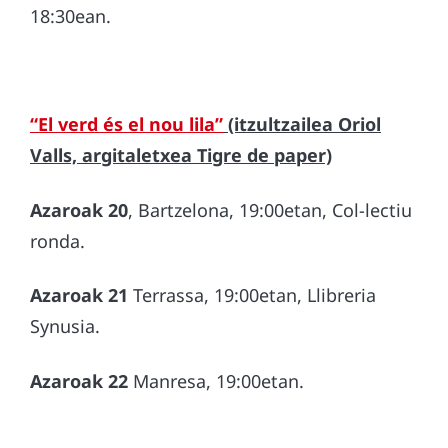
18:30ean.
“El verd és el nou lila”
(itzultzailea Oriol
Valls, argitaletxea Tigre de paper)
Azaroak 20
, Bartzelona, 19:00etan, Col-lectiu
ronda.
Azaroak 21
Terrassa, 19:00etan, Llibreria
Synusia.
Azaroak 22
Manresa, 19:00etan.