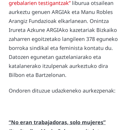
grebalarien testigantzak”
liburua otsailean
aurkeztu genuen ARGIAk eta Manu Robles
Arangiz Fundazioak elkarlanean. Onintza
Irureta Azkune ARGIAko kazetariak Bizkaiko
zaharren egoitzetako langileen 378 eguneko
borroka sindikal eta feminista kontatu du.
Datozen egunetan gaztelaniarako eta
katalanerako itzulpenak aurkeztuko dira
Bilbon eta Bartzelonan.
Ondoren dituzue udazkeneko aurkezpenak:
“No eran trabajadoras, solo mujeres”