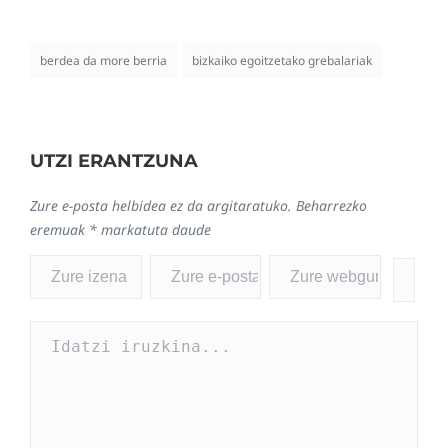
berdea da more berria
bizkaiko egoitzetako grebalariak
UTZI ERANTZUNA
Zure e-posta helbidea ez da argitaratuko.
Beharrezko
eremuak
*
markatuta daude