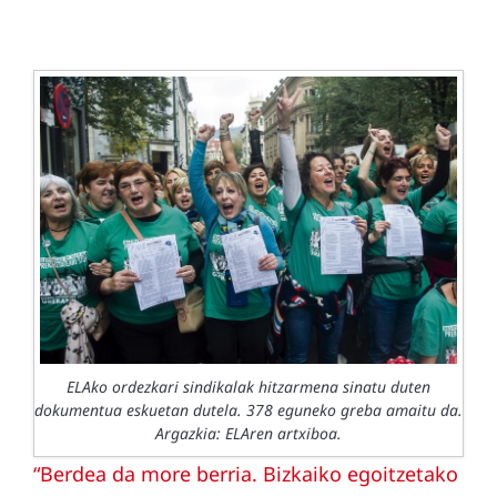
ELAko ordezkari sindikalak hitzarmena sinatu duten
dokumentua eskuetan dutela. 378 eguneko greba amaitu da.
Argazkia: ELAren artxiboa.
“Berdea da more berria. Bizkaiko egoitzetako