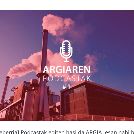
xeberria] Podcastak egiten hasi da ARGIA, esan nahi b