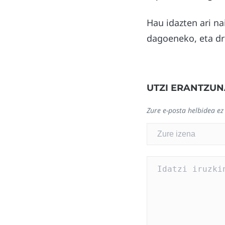
Hau idazten ari na
dagoeneko, eta dr
UTZI ERANTZUN
Zure e-posta helbidea ez