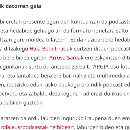
ik datorren gaia
 bileretan presente egon den kontua izan da podcast
 eta hedabide gehiago ari da formatu honetara salto 
tzan gure moldea bilatzen”. Ez da nazioarteko hedabi
pa ditzakegu
Hala Bedi Irratia
k sortzen dituen podcas
a bere bidea egiten,
Arrosa Sarea
k ere eskaintzen di
egunkariak sortu du antzeko zerbait. “ARGIA oso lot
ra, eta lantaldea bera ere bai; nahiz eta multimedia 
n, idatzizko eduki asko daukagu oraindik podcast e
etxatu eta zabaldu dezakeguna”, adierazi du ikus-e
a dabilen gazteak.
taratzen da ordu laurden inguruko iraupena duen em
argia.eus/podcastak helbidean
, laburpen bideo eta gu