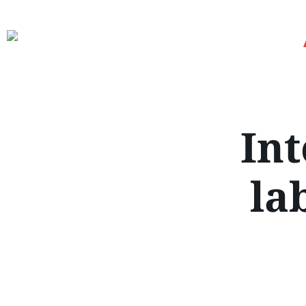
Int
la