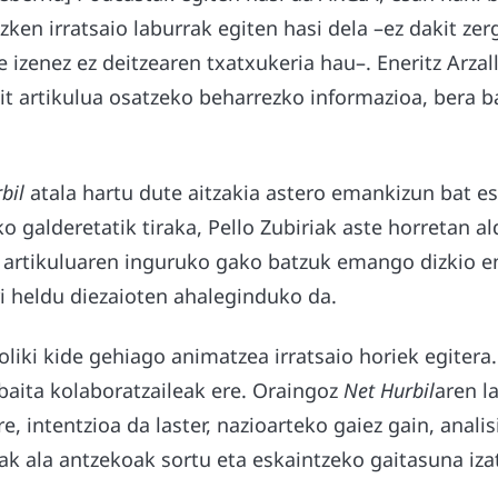
zken irratsaio laburrak egiten hasi dela –ez dakit zerg
izenez ez deitzearen txatxukeria hau–. Eneritz Arzal
t artikulua osatzeko beharrezko informazioa, bera b
bil
atala hartu dute aitzakia astero emankizun bat e
o galderetatik tiraka, Pello Zubiriak aste horretan al
 artikuluaren inguruko gako batzuk emango dizkio en
i heldu diezaioten ahaleginduko da.
liki kide gehiago animatzea irratsaio horiek egitera
baita kolaboratzaileak ere. Oraingoz
Net Hurbil
aren l
, intentzioa da laster, nazioarteko gaiez gain, analis
oak ala antzekoak sortu eta eskaintzeko gaitasuna iza