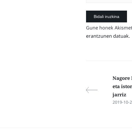
Gune honek Akismet 
erantzunen datuak.
Nagore 
eta isto
jarriz
2019-10-