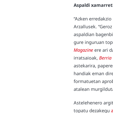
Aspaldi xamarret
“Azken erredakzio
Arzallusek. “Geroz
aspaldian bagenbil
gure inguruan to
Magazine
ere ari d
irratsaioak,
Berria
astekarira, papere
handiak eman dire
formatuetan aprob
atalean murgildut
Astelehenero argi
topatu dezakegu