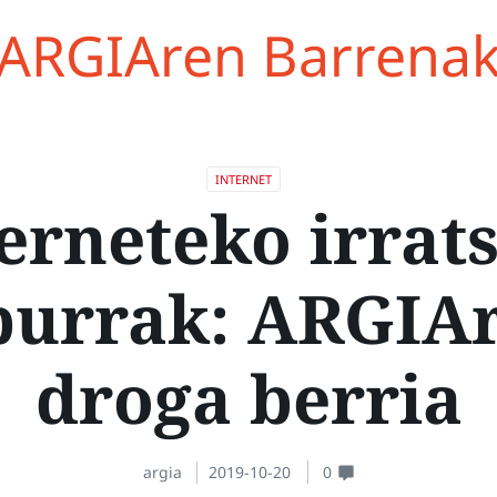
ARGIAren Barrena
INTERNET
erneteko irrat
burrak: ARGIA
droga berria
argia
2019-10-20
0