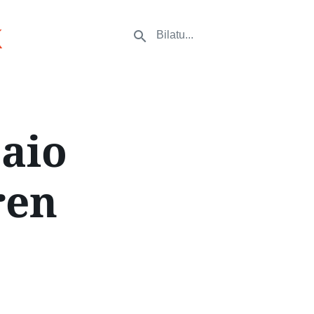
k
saio
ren