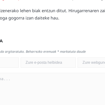
izenerako lehen biak entzun ditut. Hirugarrenaren z
oga gogorra izan daiteke hau.
A
 da argitaratuko.
Beharrezko eremuak
*
markatuta daude