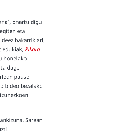
ena”, onartu digu
egiten eta
deez bakarrik ari,
t edukiak,
Pikara
tu honelako
uta dago
arloan pauso
do bideo bezalako
ntzunezkoen
ankizuna. Sarean
zti.