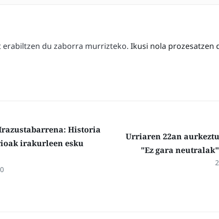
erabiltzen du zaborra murrizteko.
Ikusi nola prozesatzen 
Irazustabarrena: Historia
Urriaren 22an aurkezt
rioak irakurleen esku
"Ez gara neutralak"
2
20