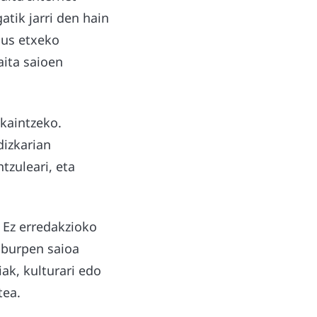
atik jarri den hain
lus etxeko
aita saioen
skaintzeko.
dizkarian
tzuleari, eta
. Ez erredakzioko
aburpen saioa
iak, kulturari edo
tea.