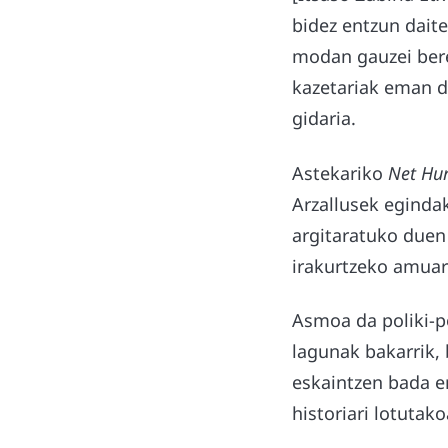
bidez entzun daite
modan gauzei bere 
kazetariak eman di
gidaria.
Astekariko
Net
Hur
Arzallusek egindak
argitaratuko duen
irakurtzeko amuar
Asmoa da poliki-po
lagunak bakarrik, 
eskaintzen bada ere
historiari lotutak