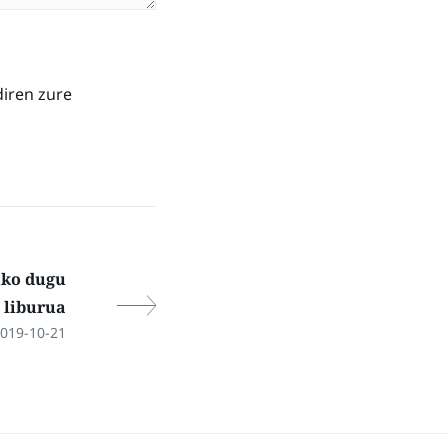
diren zure
uko dugu
 liburua
019-10-21