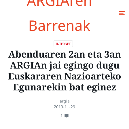
ARGIAren
Barrenak
INTERNET
Abenduaren 2an eta 3an
ARGIAn jai egingo dugu
Euskararen Nazioarteko
Egunarekin bat eginez
argia
2019-11-29
1