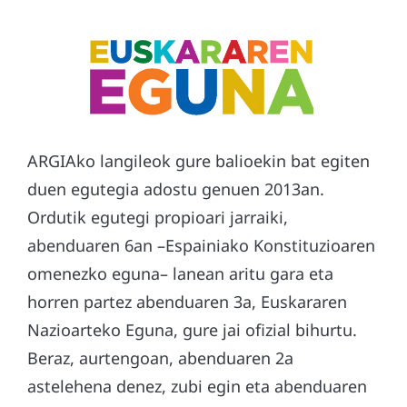
ARGIAko langileok gure balioekin bat egiten
duen egutegia adostu genuen 2013an.
Ordutik egutegi propioari jarraiki,
abenduaren 6an –Espainiako Konstituzioaren
omenezko eguna– lanean aritu gara eta
horren partez abenduaren 3a, Euskararen
Nazioarteko Eguna, gure jai ofizial bihurtu.
Beraz, aurtengoan, abenduaren 2a
astelehena denez, zubi egin eta abenduaren