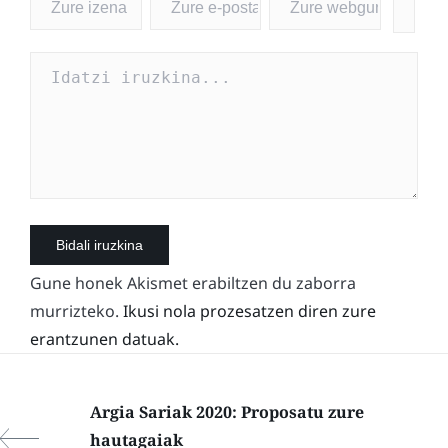
Gune honek Akismet erabiltzen du zaborra
murrizteko.
Ikusi nola prozesatzen diren zure
erantzunen datuak.
Argia Sariak 2020: Proposatu zure
hautagaiak