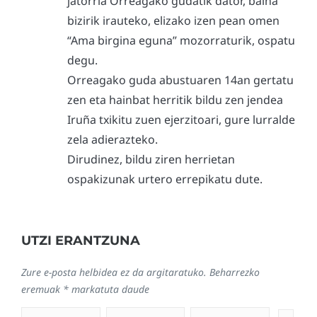
jatorria Orreagako gudatik dator, baina
bizirik irauteko, elizako izen pean omen
“Ama birgina eguna” mozorraturik, ospatu
degu.
Orreagako guda abustuaren 14an gertatu
zen eta hainbat herritik bildu zen jendea
Iruña txikitu zuen ejerzitoari, gure lurralde
zela adierazteko.
Dirudinez, bildu ziren herrietan
ospakizunak urtero errepikatu dute.
UTZI ERANTZUNA
Zure e-posta helbidea ez da argitaratuko.
Beharrezko
eremuak
*
markatuta daude