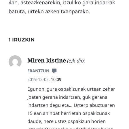
4an, asteazkenarekin, itzuliko gara indarrak
batuta, urteko azken txanparako.
1 IRUZKIN
Miren kistine
(e)k dio:
ERANTZUN
2019-12-02,
10:09
Egunon, gure ospakizunak urtean zehar
joaten gerana indartzen, guk gerana
indartzen degu eta… Urtero abuztuaren
15 ean ahinbat herrietan ospakizunak
daude, nere ustez ospakizun horien