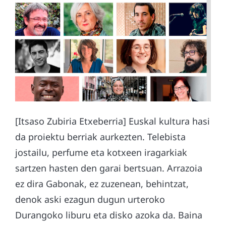
[Itsaso Zubiria Etxeberria] Euskal kultura hasi
da proiektu berriak aurkezten. Telebista
jostailu, perfume eta kotxeen iragarkiak
sartzen hasten den garai bertsuan. Arrazoia
ez dira Gabonak, ez zuzenean, behintzat,
denok aski ezagun dugun urteroko
Durangoko liburu eta disko azoka da. Baina