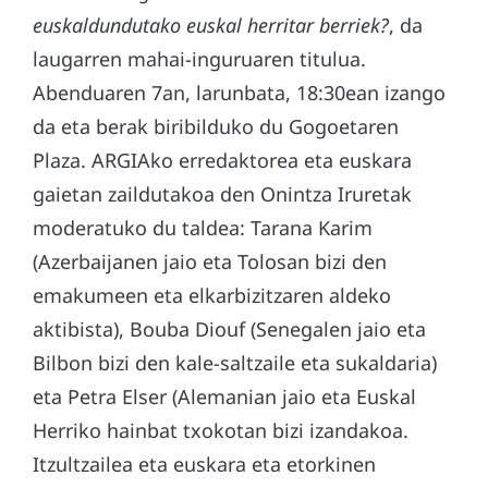
euskaldundutako euskal herritar berriek?
, da
laugarren mahai-inguruaren titulua.
Abenduaren 7an, larunbata, 18:30ean izango
da eta berak biribilduko du Gogoetaren
Plaza. ARGIAko erredaktorea eta euskara
gaietan zaildutakoa den Onintza Iruretak
moderatuko du taldea: Tarana Karim
(Azerbaijanen jaio eta Tolosan bizi den
emakumeen eta elkarbizitzaren aldeko
aktibista), Bouba Diouf (Senegalen jaio eta
Bilbon bizi den kale-saltzaile eta sukaldaria)
eta Petra Elser (Alemanian jaio eta Euskal
Herriko hainbat txokotan bizi izandakoa.
Itzultzailea eta euskara eta etorkinen