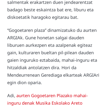
salmentak erakartzen duen jendearentzat
badago beste eskaintza bat ere, liburu eta
diskoetatik haragoko egitarau bat.
“Gogoetaren plaza” dinamizatuko du aurten
ARGIAk. Gune honetan salgai dauden
liburuen aurkezpen eta azalpenak egiteaz
gain, kulturaren bueltan pil-pilean dauden
gaien inguruko eztabaida, mahai-inguru eta
hitzaldiak antolatzen dira. Hori da
Mendeurrenean Gerediaga elkarteak ARGIAri
egin dion oparia.
Adi,
aurten Gogoetaren Plazako mahai-
inguru denak Musika Eskolako Areto