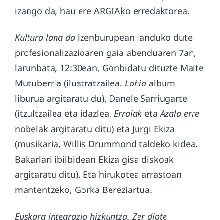
izango da, hau ere ARGIAko erredaktorea.
Kultura lana da
izenburupean landuko dute
profesionalizazioaren gaia abenduaren 7an,
larunbata, 12:30ean. Gonbidatu dituzte Maite
Mutuberria (ilustratzailea.
Lohia
album
liburua argitaratu du), Danele Sarriugarte
(itzultzailea eta idazlea.
Erraiak
eta
Azala erre
nobelak argitaratu ditu) eta Jurgi Ekiza
(musikaria, Willis Drummond taldeko kidea.
Bakarlari ibilbidean Ekiza gisa diskoak
argitaratu ditu). Eta hirukotea arrastoan
mantentzeko, Gorka Bereziartua.
Euskara integrazio hizkuntza. Zer diote