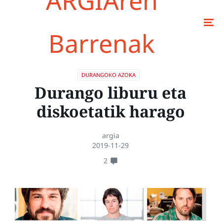
ARGIAren
Barrenak
DURANGOKO AZOKA
Durango liburu eta
diskoetatik harago
argia
2019-11-29
2