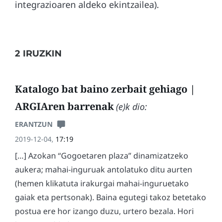
integrazioaren aldeko ekintzailea).
2 IRUZKIN
Katalogo bat baino zerbait gehiago |
ARGIAren barrenak
(e)k dio:
ERANTZUN
2019-12-04,
17:19
[…] Azokan “Gogoetaren plaza” dinamizatzeko
aukera; mahai-inguruak antolatuko ditu aurten
(hemen klikatuta irakurgai mahai-inguruetako
gaiak eta pertsonak). Baina egutegi takoz betetako
postua ere hor izango duzu, urtero bezala. Hori