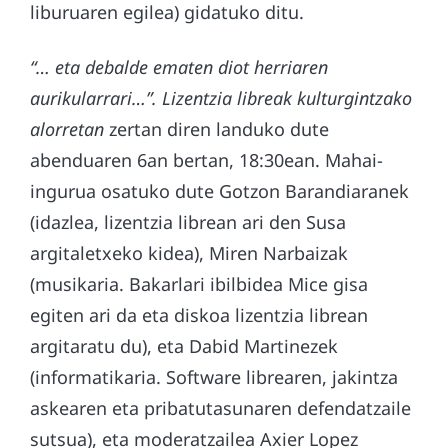
liburuaren egilea) gidatuko ditu.
“… eta debalde ematen diot herriaren
aurikularrari…”. Lizentzia libreak kulturgintzako
alorretan
zertan diren landuko dute
abenduaren 6an bertan, 18:30ean. Mahai-
ingurua osatuko dute Gotzon Barandiaranek
(idazlea, lizentzia librean ari den Susa
argitaletxeko kidea), Miren Narbaizak
(musikaria. Bakarlari ibilbidea Mice gisa
egiten ari da eta diskoa lizentzia librean
argitaratu du), eta Dabid Martinezek
(informatikaria. Software librearen, jakintza
askearen eta pribatutasunaren defendatzaile
sutsua), eta moderatzailea Axier Lopez