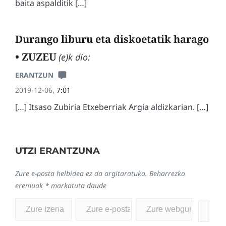
baita aspalditik […]
Durango liburu eta diskoetatik harago
• ZUZEU
(e)k dio:
ERANTZUN
2019-12-06,
7:01
[…] Itsaso Zubiria Etxeberriak Argia aldizkarian. […]
UTZI ERANTZUNA
Zure e-posta helbidea ez da argitaratuko.
Beharrezko
eremuak
*
markatuta daude