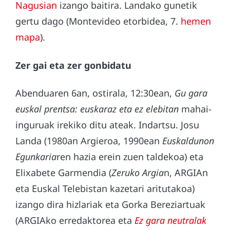
Nagusian
izango baitira. Landako gunetik
gertu dago (Montevideo etorbidea, 7.
hemen
mapa
).
Zer gai eta zer gonbidatu
Abenduaren 6an, ostirala, 12:30ean,
Gu gara
euskal prentsa: euskaraz eta ez elebitan
mahai-
inguruak irekiko ditu ateak. Indartsu. Josu
Landa (1980an Argieroa, 1990ean
Euskaldunon
Egunkaria
ren hazia erein zuen taldekoa) eta
Elixabete Garmendia (
Zeruko Argia
n, ARGIAn
eta Euskal Telebistan kazetari aritutakoa)
izango dira hizlariak eta Gorka Bereziartuak
(ARGIAko erredaktorea eta
Ez gara neutralak