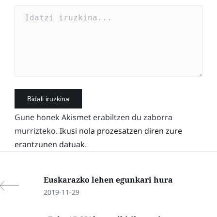
Gune honek Akismet erabiltzen du zaborra
murrizteko.
Ikusi nola prozesatzen diren zure
erantzunen datuak.
Euskarazko lehen egunkari hura
2019-11-29