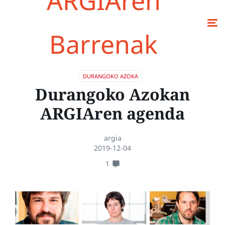
ARGIAren
Barrenak
DURANGOKO AZOKA
Durangoko Azokan
ARGIAren agenda
argia
2019-12-04
1