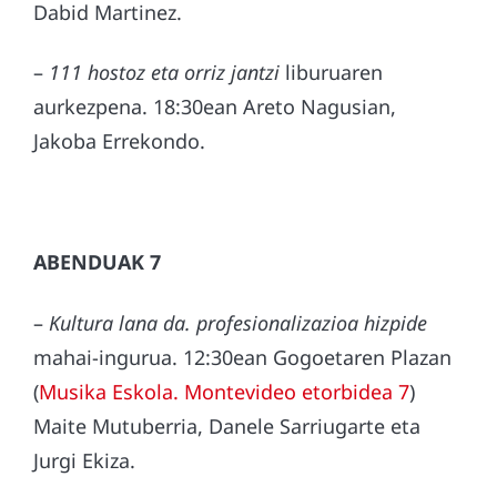
Dabid Martinez.
–
111 hostoz eta orriz jantzi
liburuaren
aurkezpena. 18:30ean Areto Nagusian,
Jakoba Errekondo.
ABENDUAK 7
–
Kultura lana da. profesionalizazioa hizpide
mahai-ingurua. 12:30ean Gogoetaren Plazan
(
Musika Eskola. Montevideo etorbidea 7
)
Maite Mutuberria, Danele Sarriugarte eta
Jurgi Ekiza.