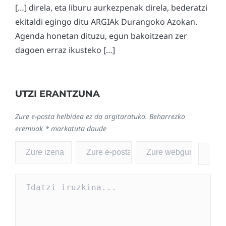
[…] direla, eta liburu aurkezpenak direla, bederatzi
ekitaldi egingo ditu ARGIAk Durangoko Azokan.
Agenda honetan dituzu, egun bakoitzean zer
dagoen erraz ikusteko […]
UTZI ERANTZUNA
Zure e-posta helbidea ez da argitaratuko.
Beharrezko
eremuak
*
markatuta daude