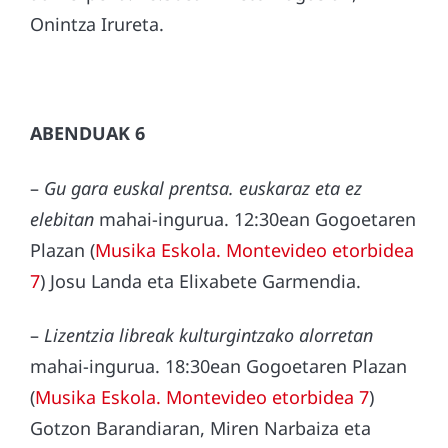
Onintza Irureta.
ABENDUAK 6
–
Gu gara euskal prentsa. euskaraz eta ez
elebitan
mahai-ingurua. 12:30ean Gogoetaren
Plazan (
Musika Eskola. Montevideo etorbidea
7
) Josu Landa eta Elixabete Garmendia.
–
Lizentzia libreak kulturgintzako alorretan
mahai-ingurua. 18:30ean Gogoetaren Plazan
(
Musika Eskola. Montevideo etorbidea 7
)
Gotzon Barandiaran, Miren Narbaiza eta