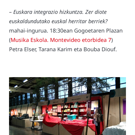
–
Euskara integrazio hizkuntza. Zer diote
euskaldundutako euskal herritar berriek?
mahai-ingurua. 18:30ean Gogoetaren Plazan
(
Musika Eskola. Montevideo etorbidea 7
)
Petra Elser, Tarana Karim eta Bouba Diouf.