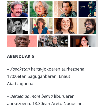
ABENDUAK 5
– Xapoketan
karta-jokoaren aurkezpena.
17:00etan Saguganbaran, Eñaut
Aiartzaguena.
–
Berdea da more berria
liburuaren
aurkezpena. 18:30ean Areto Nagusian,