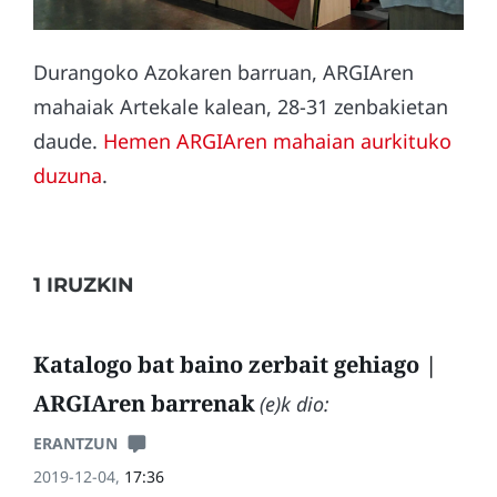
Durangoko Azokaren barruan, ARGIAren
mahaiak Artekale kalean, 28-31 zenbakietan
daude.
Hemen ARGIAren mahaian aurkituko
duzuna
.
1 IRUZKIN
Katalogo bat baino zerbait gehiago |
ARGIAren barrenak
(e)k dio:
ERANTZUN
2019-12-04,
17:36