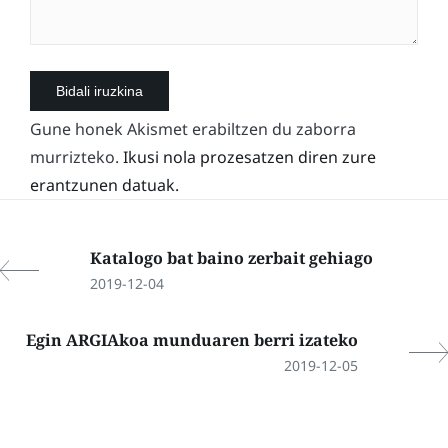
Gune honek Akismet erabiltzen du zaborra
murrizteko.
Ikusi nola prozesatzen diren zure
erantzunen datuak.
Katalogo bat baino zerbait gehiago
2019-12-04
Egin ARGIAkoa munduaren berri izateko
2019-12-05