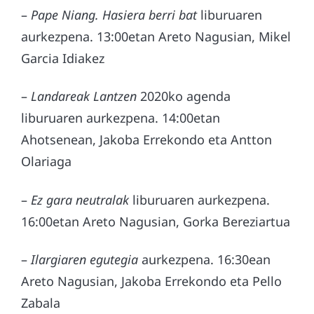
–
Pape Niang. Hasiera berri bat
liburuaren
aurkezpena. 13:00etan Areto Nagusian, Mikel
Garcia Idiakez
–
Landareak Lantzen
2020ko agenda
liburuaren aurkezpena. 14:00etan
Ahotsenean, Jakoba Errekondo eta Antton
Olariaga
–
Ez gara neutralak
liburuaren aurkezpena.
16:00etan Areto Nagusian, Gorka Bereziartua
–
Ilargiaren egutegia
aurkezpena. 16:30ean
Areto Nagusian, Jakoba Errekondo eta Pello
Zabala