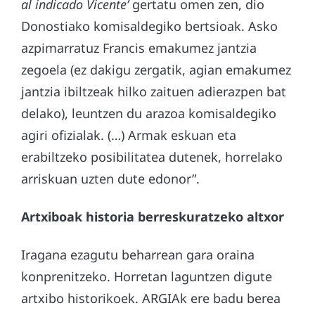
al indicado Vicente’
gertatu omen zen, dio
Donostiako komisaldegiko bertsioak. Asko
azpimarratuz Francis emakumez jantzia
zegoela (ez dakigu zergatik, agian emakumez
jantzia ibiltzeak hilko zaituen adierazpen bat
delako), leuntzen du arazoa komisaldegiko
agiri ofizialak. (…) Armak eskuan eta
erabiltzeko posibilitatea dutenek, horrelako
arriskuan uzten dute edonor”.
Artxiboak historia berreskuratzeko altxor
Iragana ezagutu beharrean gara oraina
konprenitzeko. Horretan laguntzen digute
artxibo historikoek. ARGIAk ere badu berea