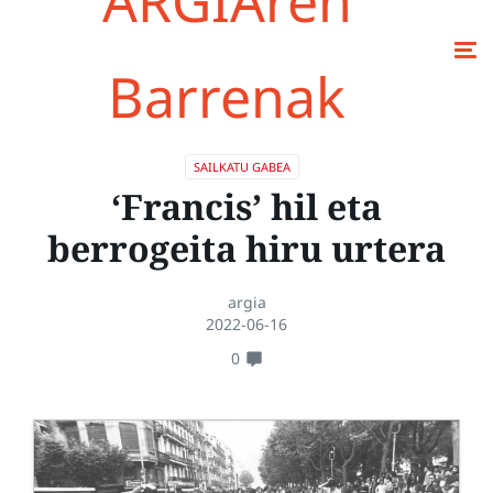
ARGIAren
Barrenak
SAILKATU GABEA
‘Francis’ hil eta
berrogeita hiru urtera
argia
2022-06-16
0