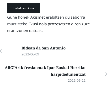
Gune honek Akismet erabiltzen du zaborra
murrizteko.
Ikusi nola prozesatzen diren zure
erantzunen datuak.
Bidean da San Antonio
2022-06-09
ARGIArik freskoenak Ipar Euskal Herriko
harpidedunentzat
2022-06-22