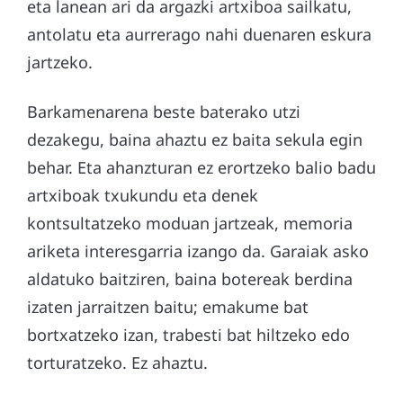
eta lanean ari da argazki artxiboa sailkatu,
antolatu eta aurrerago nahi duenaren eskura
jartzeko.
Barkamenarena beste baterako utzi
dezakegu, baina ahaztu ez baita sekula egin
behar. Eta ahanzturan ez erortzeko balio badu
artxiboak txukundu eta denek
kontsultatzeko moduan jartzeak, memoria
ariketa interesgarria izango da. Garaiak asko
aldatuko baitziren, baina botereak berdina
izaten jarraitzen baitu; emakume bat
bortxatzeko izan, trabesti bat hiltzeko edo
torturatzeko. Ez ahaztu.