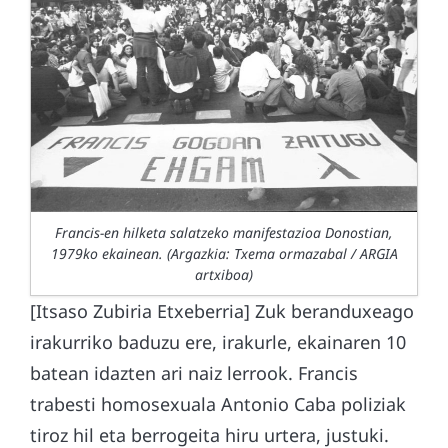
Francis-en hilketa salatzeko manifestazioa Donostian,
1979ko ekainean. (Argazkia: Txema ormazabal / ARGIA
artxiboa)
[Itsaso Zubiria Etxeberria] Zuk beranduxeago
irakurriko baduzu ere, irakurle, ekainaren 10
batean idazten ari naiz lerrook. Francis
trabesti homosexuala Antonio Caba poliziak
tiroz hil eta berrogeita hiru urtera, justuki.