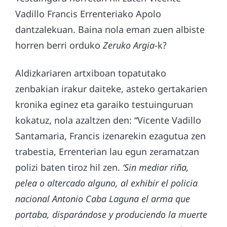
Vadillo Francis Errenteriako Apolo
dantzalekuan. Baina nola eman zuen albiste
horren berri orduko
Zeruko Argia
-k?
Aldizkariaren artxiboan topatutako
zenbakian irakur daiteke, asteko gertakarien
kronika eginez eta garaiko testuinguruan
kokatuz, nola azaltzen den: “Vicente Vadillo
Santamaria, Francis izenarekin ezagutua zen
trabestia, Errenterian lau egun zeramatzan
polizi baten tiroz hil zen.
‘Sin mediar riña,
pelea o altercado alguno, al exhibir el policia
nacional Antonio Caba Laguna el arma que
portaba, disparándose y produciendo la muerte