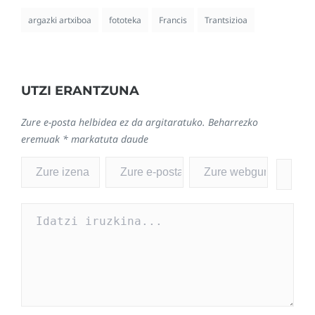
argazki artxiboa
fototeka
Francis
Trantsizioa
UTZI ERANTZUNA
Zure e-posta helbidea ez da argitaratuko.
Beharrezko
eremuak
*
markatuta daude