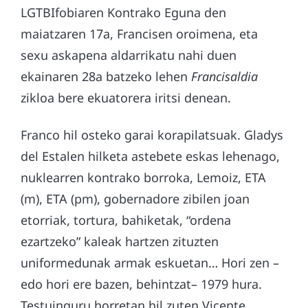
LGTBIfobiaren Kontrako Eguna den
maiatzaren 17a, Francisen oroimena, eta
sexu askapena aldarrikatu nahi duen
ekainaren 28a batzeko lehen
Francisaldia
zikloa bere ekuatorera iritsi denean.
Franco hil osteko garai korapilatsuak. Gladys
del Estalen hilketa astebete eskas lehenago,
nuklearren kontrako borroka, Lemoiz, ETA
(m), ETA (pm), gobernadore zibilen joan
etorriak, tortura, bahiketak, “ordena
ezartzeko” kaleak hartzen zituzten
uniformedunak armak eskuetan… Hori zen –
edo hori ere bazen, behintzat– 1979 hura.
Testuinguru horretan hil zuten Vicente