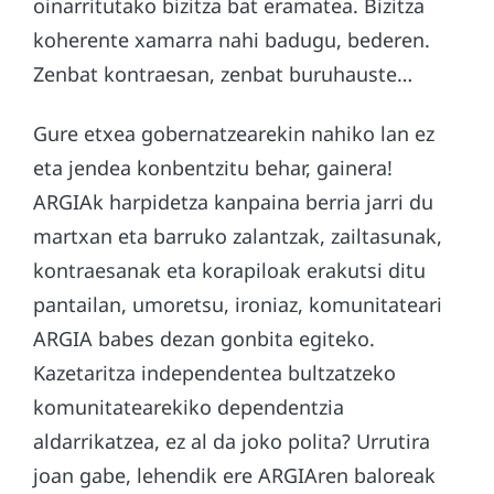
oinarritutako bizitza bat eramatea. Bizitza
koherente xamarra nahi badugu, bederen.
Zenbat kontraesan, zenbat buruhauste…
Gure etxea gobernatzearekin nahiko lan ez
eta jendea konbentzitu behar, gainera!
ARGIAk harpidetza kanpaina berria jarri du
martxan eta barruko zalantzak, zailtasunak,
kontraesanak eta korapiloak erakutsi ditu
pantailan, umoretsu, ironiaz, komunitateari
ARGIA babes dezan gonbita egiteko.
Kazetaritza independentea bultzatzeko
komunitatearekiko dependentzia
aldarrikatzea, ez al da joko polita? Urrutira
joan gabe, lehendik ere ARGIAren baloreak