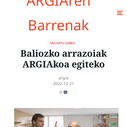
ARGIAren
Barrenak
SAILKATU GABEA
Baliozko arrazoiak
ARGIAkoa egiteko
argia
2022-12-21
0