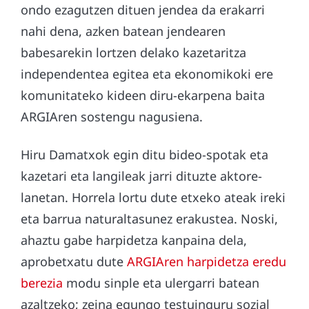
ondo ezagutzen dituen jendea da erakarri
nahi dena, azken batean jendearen
babesarekin lortzen delako kazetaritza
independentea egitea eta ekonomikoki ere
komunitateko kideen diru-ekarpena baita
ARGIAren sostengu nagusiena.
Hiru Damatxok egin ditu bideo-spotak eta
kazetari eta langileak jarri dituzte aktore-
lanetan. Horrela lortu dute etxeko ateak ireki
eta barrua naturaltasunez erakustea. Noski,
ahaztu gabe harpidetza kanpaina dela,
aprobetxatu dute
ARGIAren harpidetza eredu
berezia
modu sinple eta ulergarri batean
azaltzeko; zeina egungo testuinguru sozial