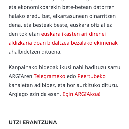
eta ekonomikoarekin bete-betean datorren
halako eredu bat, elkartasunean oinarritzen
dena, eta besteak beste, euskara ofizial ez
den tokietan
euskara ikasten ari direnei
aldizkaria doan bidaltzea bezalako ekimenak
ahalbidetzen dituena.
Kanpainako bideoak ikusi nahi badituzu sartu
ARGIAren
Telegrameko
edo
Peertubeko
kanaletan adibidez, eta hor aurkituko dituzu.
Argiago ezin da esan.
Egin ARGIAkoa!
UTZI ERANTZUNA