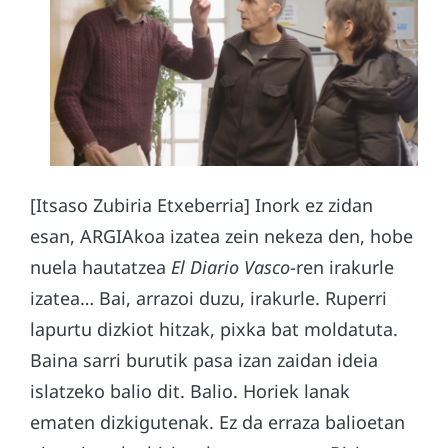
[Itsaso Zubiria Etxeberria] Inork ez zidan
esan, ARGIAkoa izatea zein nekeza den, hobe
nuela hautatzea
El Diario Vasco
-ren irakurle
izatea… Bai, arrazoi duzu, irakurle. Ruperri
lapurtu dizkiot hitzak, pixka bat moldatuta.
Baina sarri burutik pasa izan zaidan ideia
islatzeko balio dit. Balio. Horiek lanak
ematen dizkigutenak. Ez da erraza balioetan