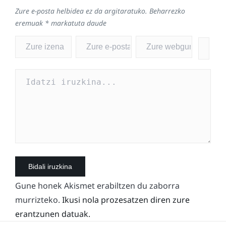
Zure e-posta helbidea ez da argitaratuko.
Beharrezko
eremuak
*
markatuta daude
Gune honek Akismet erabiltzen du zaborra
murrizteko.
Ikusi nola prozesatzen diren zure
erantzunen datuak.