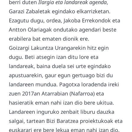
berri duten
Ilargia eta landareak agenda
,
Garazi Zabaletak egindako elkarrizketan.
Ezagutu dugu, ordea, Jakoba Errekondok eta
Antton Olariagak ondutako agendari beste
erabilera bat ematen dionik ere.
Goizargi Lakuntza Urangarekin hitz egin
dugu. Beti atsegin izan ditu lore eta
landareak, baina duela sei urte egindako
apustuarekin, gaur egun gertuago bizi du
landareen mundua. Pagotxa loradenda ireki
zuen 2017an Atarrabian (Nafarroa) eta
hasieratik eman nahi izan dio bere ukitua.
Landareen inguruko zenbait liburu dauzka
salgai, tartean Bizi Baratzea proiektukoak eta
euskarari ere bere lekua eman nahi izan dio.