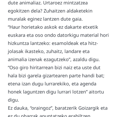
dute animaliaz. Urtaroez mintzatzea
egokitzen dela? Zuhaitzen aldaketekin
muralak eginez lantzen dute gaia.
“Haur horietako askok ez dakarte etxetik
euskara eta oso ondo datorkigu material hori
hizkuntza lantzeko: esamoldeak eta hitz-
jolasak ikasteko, zuhaitz, landare eta
animalia izenak ezagutzeko”, azaldu digu.
“Oso giro hiritarrean bizi naiz eta uste dut
hala bizi garela gizartearen parte handi bat;
etena izan dugu lurrarekiko, eta agenda
honek laguntzen digu lurrari lotzen” aitortu
digu.
Ez dauka, “oraingoz”, baratzerik Goizargik eta
ez du oharrak apuntatzeko erabiltzen