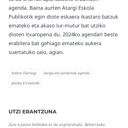
agenda. Baina aurten Atargi Eskola
Publikotik egin diote eskaera ikastaro batzuk
emateko eta akaso lur-mutur bat utziko
dioten itxaropena du. 2024ko agendari beste
erabilera bat gehiago emateko aukera
suertatuko zaio, agian.
Antton Olariaga
ilargia eta landareak agenda
Jakoba Errekondo
UTZI ERANTZUNA
Zure e-posta helbidea ez da argitaratuko.
Beharrezko