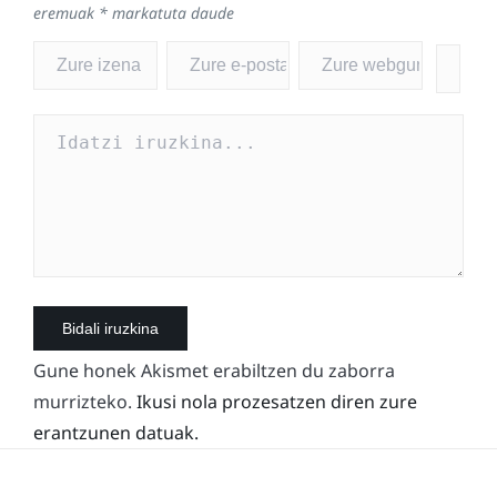
eremuak
*
markatuta daude
Gune honek Akismet erabiltzen du zaborra
murrizteko.
Ikusi nola prozesatzen diren zure
erantzunen datuak.