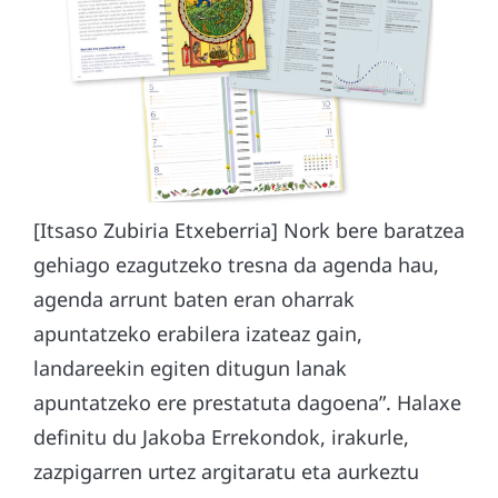
[Itsaso Zubiria Etxeberria] Nork bere baratzea
gehiago ezagutzeko tresna da agenda hau,
agenda arrunt baten eran oharrak
apuntatzeko erabilera izateaz gain,
landareekin egiten ditugun lanak
apuntatzeko ere prestatuta dagoena”. Halaxe
definitu du Jakoba Errekondok, irakurle,
zazpigarren urtez argitaratu eta aurkeztu