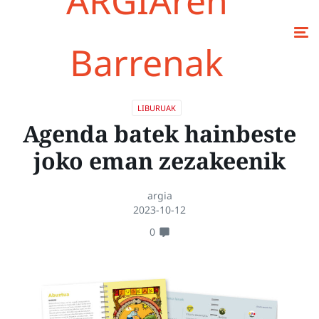
ARGIAren
Barrenak
LIBURUAK
Agenda batek hainbeste
joko eman zezakeenik
argia
2023-10-12
0