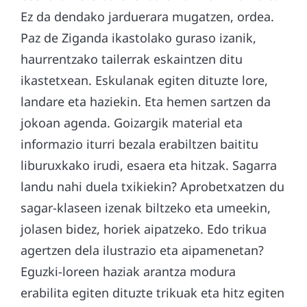
Ez da dendako jarduerara mugatzen, ordea.
Paz de Ziganda ikastolako guraso izanik,
haurrentzako tailerrak eskaintzen ditu
ikastetxean. Eskulanak egiten dituzte lore,
landare eta haziekin. Eta hemen sartzen da
jokoan agenda. Goizargik material eta
informazio iturri bezala erabiltzen baititu
liburuxkako irudi, esaera eta hitzak. Sagarra
landu nahi duela txikiekin? Aprobetxatzen du
sagar-klaseen izenak biltzeko eta umeekin,
jolasen bidez, horiek aipatzeko. Edo trikua
agertzen dela ilustrazio eta aipamenetan?
Eguzki-loreen haziak arantza modura
erabilita egiten dituzte trikuak eta hitz egiten