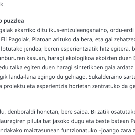
k.
o puzzlea
gaiak ekarriko ditu ikus-entzuleenganaino, ordu-erd
, Eli Pagolak. Platoan arituko da bera, eta gai zehatz
 lotutako jendea; beren esperientziatik hitz egitera, b
Aranbururen kasuan, haragi ekologikoa ekoizten duen
redu talka egiten duen haragi sintetikoen gaia ardatz 
egik landa-lana egingo du gehiago. Sukalderaino sar
a proiektu eta esperientzia horietan zentratuko da ge
u, denboraldi honetan, bere saioa. Bi zatik osatutako
Jauregiren pilula bat jasoko dugu eta beste batean P
xandakako maiztasunean funtzionatuko –joango zara z