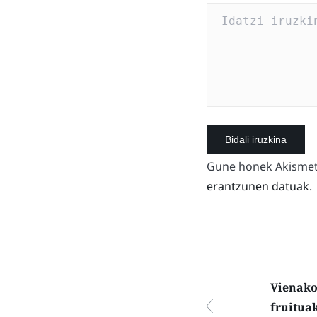
Gune honek Akismet 
erantzunen datuak.
Vienako
fruitua