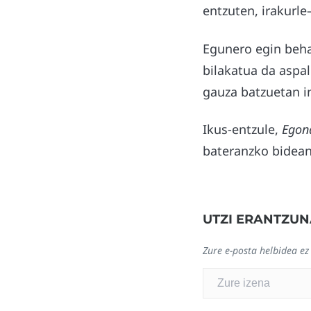
entzuten, irakurle–
Egunero egin beha
bilakatua da aspald
gauza batzuetan i
Ikus-entzule,
Egon
bateranzko bidean
UTZI ERANTZUN
Zure e-posta helbidea ez