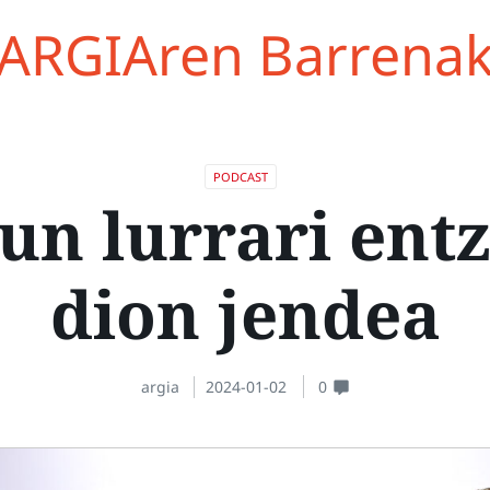
ARGIAren Barrena
PODCAST
un lurrari ent
dion jendea
argia
2024-01-02
0