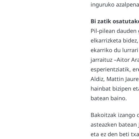
inguruko azalpena
Bi zatik osatutak
Pil-pilean dauden 
elkarrizketa bidez
ekarriko du lurrari
jarraituz –Aitor 
esperientziatik, e
Aldiz, Mattin Jaur
hainbat bizipen et
batean baino.
Bakoitzak izango d
asteazken batean 
eta ez den beti t