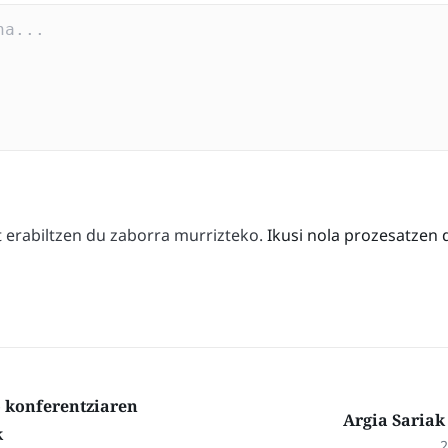
erabiltzen du zaborra murrizteko.
Ikusi nola prozesatzen 
 konferentziaren
Argia Sariak
k
2