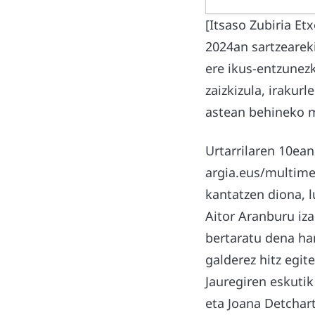
[Itsaso Zubiria Et
2024an sartzeareki
ere ikus-entzunezk
zaizkizula, irakurl
astean behineko m
Urtarrilaren 10ean
argia.eus/multimed
kantatzen diona, 
Aitor Aranburu iza
bertaratu dena har
galderez hitz egit
Jauregiren eskuti
eta Joana Detchar