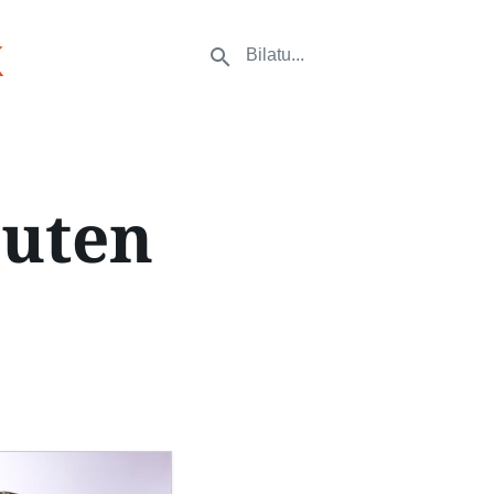
k
zuten