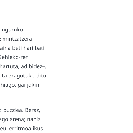
i inguruko
ez mintzatzera
aina beti hari bati
 Behieko-ren
hartuta, adibidez–.
tuta ezagutuko ditu
hiago, gai jakin
 puzzlea. Beraz,
agolarena; nahiz
eu, erritmoa ikus-