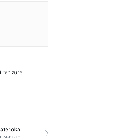
diren zure
 ate joka
024-01-10