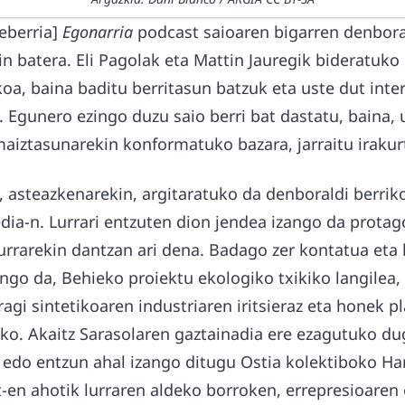
xeberria]
Egonarria
podcast saioaren bigarren denbora
n batera. Eli Pagolak eta Mattin Jauregik bideratuk
oa, baina baditu berritasun batzuk eta uste dut inte
e. Egunero ezingo duzu saio berri bat dastatu, baina, 
aiztasunarekin konformatuko bazara, jarraitu irakur
, asteazkenarekin, argitaratuko da denboraldi berrik
ia-n. Lurrari entzuten dion jendea izango da protago
lurrarekin dantzan ari dena. Badago zer kontatua eta
ngo da, Behieko proiektu ekologiko txikiko langilea
agi sintetikoaren industriaren iritsieraz eta honek p
eko. Akaitz Sarasolaren gaztainadia ere ezagutuko d
k edo entzun ahal izango ditugu Ostia kolektiboko H
t-en ahotik lurraren aldeko borroken, errepresioaren