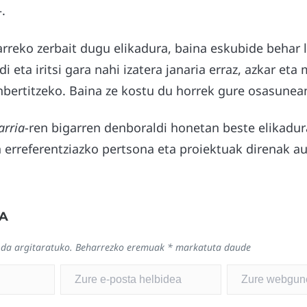
.
rreko zerbait dugu elikadura, baina eskubide behar
i eta iritsi gara nahi izatera janaria erraz, azkar eta
nbertitzeko. Baina ze kostu du horrek gure osasunea
arria
-ren bigarren denboraldi honetan beste elikadu
 erreferentziazko pertsona eta proiektuak direnak au
A
 da argitaratuko.
Beharrezko eremuak
*
markatuta daude