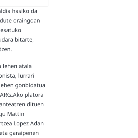
ldia hasiko da
o dute oraingoan
resatuko
udara bitarte,
tzen.
o lehen atala
nista, lurrari
 lehen gonbidatua
, ARGIAko platora
lanteatzen dituen
ugu Mattin
artzea Lopez Adan
 eta garaipenen