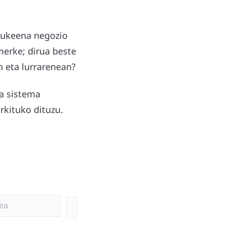
 lukeena negozio
 merke; dirua beste
n eta lurrarenean?
ra sistema
rkituko dituzu.