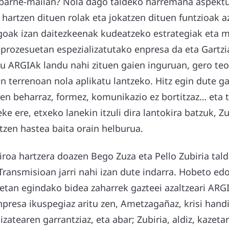
barne-mailan? Nola dago taldeko harremana aspektu
hartzen dituen rolak eta jokatzen dituen funtzioak az
agoak izan daitezkeenak kudeatzeko estrategiak eta 
prozesuetan espezializatutako enpresa da eta Gartzi
du ARGIAk landu nahi zituen gaien inguruan, gero teo
n terrenoan nola aplikatu lantzeko. Hitz egin dute ga
en beharraz, formez, komunikazio ez bortitzaz… eta 
eke ere, etxeko lanekin itzuli dira lantokira batzuk, Z
tzen hastea baita orain helburua.
iroa hartzera doazen Bego Zuza eta Pello Zubiria tal
Transmisioan jarri nahi izan dute indarra. Hobeto ed
etan egindako bidea zaharrek gazteei azaltzeari AR
npresa ikuspegiaz aritu zen, Ametzagañaz, krisi hand
zatearen garrantziaz, eta abar; Zubiria, aldiz, kazeta