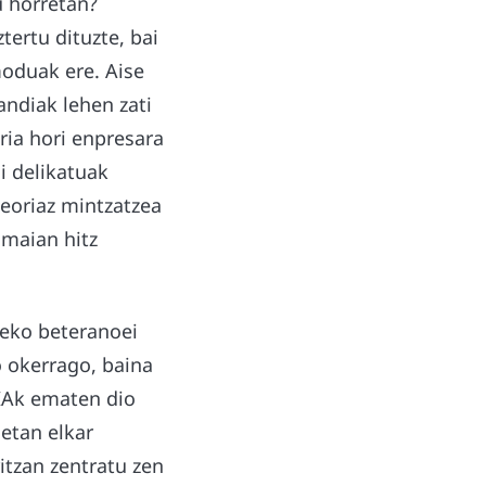
 horretan?
tertu dituzte, bai
moduak ere. Aise
andiak lehen zati
ria hori enpresara
i delikatuak
teoriaz mintzatzea
umaian hitz
deko beteranoei
o okerrago, baina
GIAk ematen dio
ietan elkar
ritzan zentratu zen