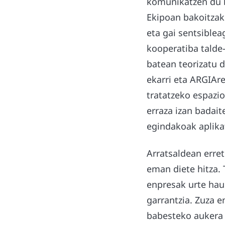
komunikatzen du 
Ekipoan bakoitzak 
eta gai sentsible
kooperatiba talde-
batean teorizatu 
ekarri eta ARGIAre
tratatzeko espazio
erraza izan badait
egindakoak aplika
Arratsaldean erret
eman diete hitza. 
enpresak urte hau
garrantzia. Zuza e
babesteko aukera i