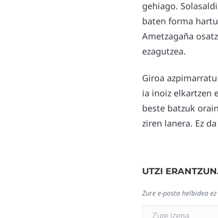
gehiago. Solasald
baten forma hartu
Ametzagaña osatze
ezagutzea.
Giroa azpimarratu 
ia inoiz elkartzen
beste batzuk orai
ziren lanera. Ez da
UTZI ERANTZUN
Zure e-posta helbidea ez