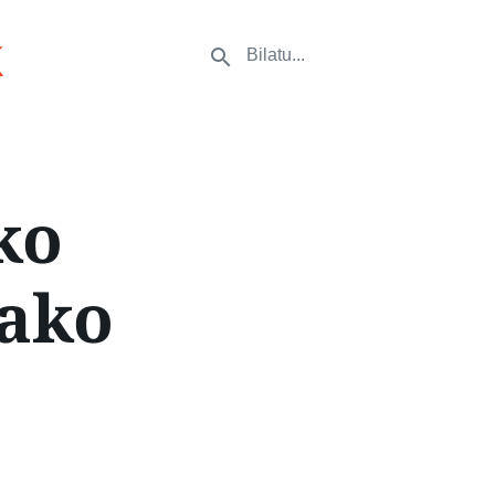
k
ko
iako