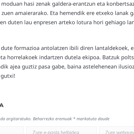
i moduan hasi zenak galdera-erantzun eta konbertsa
 zuen amaierarako. Eta hemendik ere etxeko lanak g
n duten lau enpresen arteko lotura hori gehiago lan
dute formazioa antolatzen ibili diren lantaldekoek, e
 eta horrelakoek indartzen dutela ekipoa. Batzuk polts
ndik ajea guztiz pasa gabe, baina astelehenean ilusi
 gutxi!
A
 da argitaratuko.
Beharrezko eremuak
*
markatuta daude