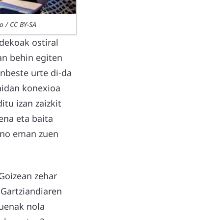
o / CC BY-SA
dekoak ostiral
an behin egiten
inbeste urte di-da
aidan konexioa
itu izan zaizkit
ena eta baita
aino eman zuen
 Goizean zehar
 Gartziandiaren
uenak nola