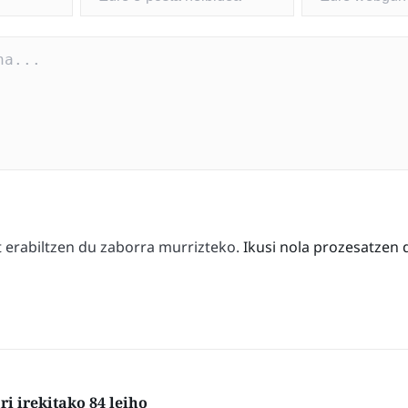
erabiltzen du zaborra murrizteko.
Ikusi nola prozesatzen 
i irekitako 84 leiho