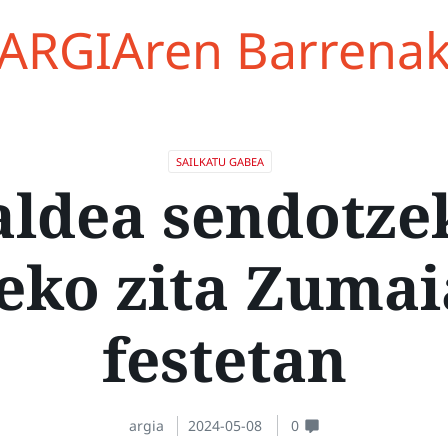
ARGIAren Barrena
SAILKATU GABEA
aldea sendotze
eko zita Zuma
festetan
argia
2024-05-08
0