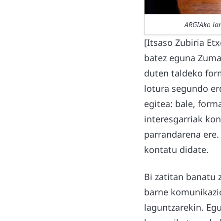
ARGIAko lan
[Itsaso Zubiria Et
batez eguna Zumaia
duten taldeko form
lotura segundo er
egitea: bale, forma
interesgarriak kon
parrandarena ere.
kontatu didate.
Bi zatitan banatu
barne komunikazio
laguntzarekin. Eg