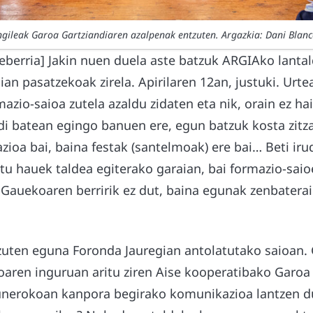
gileak Garoa Gartziandiaren azalpenak entzuten. Argazkia: Dani Blanc
xeberria] Jakin nuen duela aste batzuk ARGIAko lantal
n pasatzekoak zirela. Apirilaren 12an, justuki. Urte
azio-saioa zutela azaldu zidaten eta nik, orain ez ha
di batean egingo banuen ere, egun batzuk kosta zitz
zioa bai, baina festak (santelmoak) ere bai… Beti irud
tu hauek taldea egiterako garaian, bai formazio-saio
 Gauekoaren berririk ez dut, baina egunak zenbater
 zuten eguna Foronda Jauregian antolatutako saioan.
aren inguruan aritu ziren Aise kooperatibako Garoa
unerokoan kanpora begirako komunikazioa lantzen d