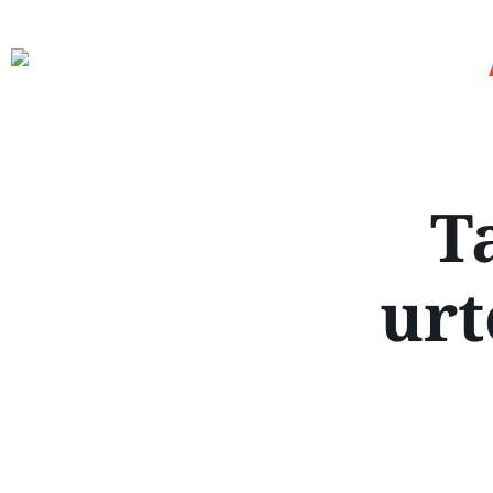
T
urt