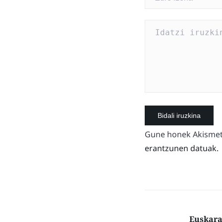
Gune honek Akismet 
erantzunen datuak.
Euskarar