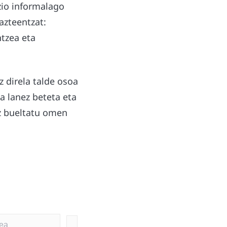
zio informalago
azteentzat:
tzea eta
z direla talde osoa
a lanez beteta eta
oz bueltatu omen