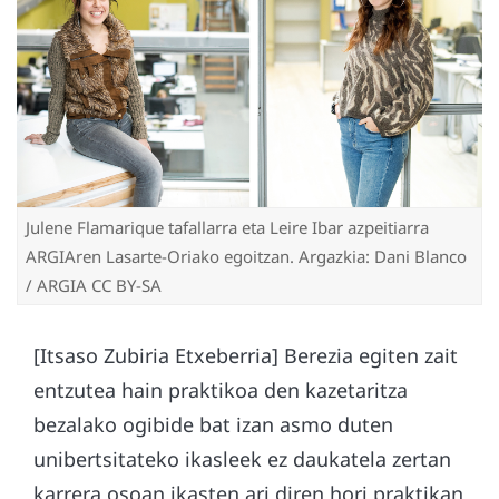
Julene Flamarique tafallarra eta Leire Ibar azpeitiarra
ARGIAren Lasarte-Oriako egoitzan. Argazkia: Dani Blanco
/ ARGIA CC BY-SA
[Itsaso Zubiria Etxeberria] Berezia egiten zait
entzutea hain praktikoa den kazetaritza
bezalako ogibide bat izan asmo duten
unibertsitateko ikasleek ez daukatela zertan
karrera osoan ikasten ari diren hori praktikan