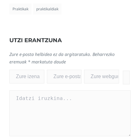
Praktikak
praktikaldiak
UTZI ERANTZUNA
Zure e-posta helbidea ez da argitaratuko.
Beharrezko
eremuak
*
markatuta daude