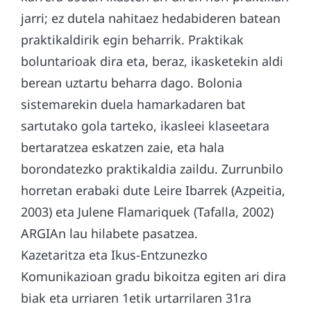
jarri; ez dutela nahitaez hedabideren batean
praktikaldirik egin beharrik. Praktikak
boluntarioak dira eta, beraz, ikasketekin aldi
berean uztartu beharra dago. Bolonia
sistemarekin duela hamarkadaren bat
sartutako gola tarteko, ikasleei klaseetara
bertaratzea eskatzen zaie, eta hala
borondatezko praktikaldia zaildu. Zurrunbilo
horretan erabaki dute Leire Ibarrek (Azpeitia,
2003) eta Julene Flamariquek (Tafalla, 2002)
ARGIAn lau hilabete pasatzea.
Kazetaritza eta Ikus-Entzunezko
Komunikazioan gradu bikoitza egiten ari dira
biak eta urriaren 1etik urtarrilaren 31ra