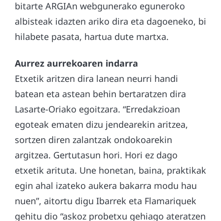
bitarte ARGIAn webgunerako eguneroko
albisteak idazten ariko dira eta dagoeneko, bi
hilabete pasata, hartua dute martxa.
Aurrez aurrekoaren indarra
Etxetik aritzen dira lanean neurri handi
batean eta astean behin bertaratzen dira
Lasarte-Oriako egoitzara. “Erredakzioan
egoteak ematen dizu jendearekin aritzea,
sortzen diren zalantzak ondokoarekin
argitzea. Gertutasun hori. Hori ez dago
etxetik arituta. Une honetan, baina, praktikak
egin ahal izateko aukera bakarra modu hau
nuen”, aitortu digu Ibarrek eta Flamariquek
gehitu dio “askoz probetxu gehiago ateratzen