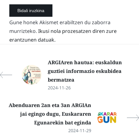
Gune honek Akismet erabiltzen du zaborra
murrizteko.
Ikusi nola prozesatzen diren zure
erantzunen datuak.
ARGIAren hautua: euskaldun
guztiei informazio eskubidea
bermatzea
2024-11-26
Abenduaren 2an eta 3an ARGIAn
jai egingo dugu, Euskararen
Egunarekin bat eginda
2024-11-29