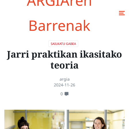
ARGIAren
Barrenak
SAILKATU GABEA
Jarri praktikan ikasitako
teoria
argia
2024-11-26
0