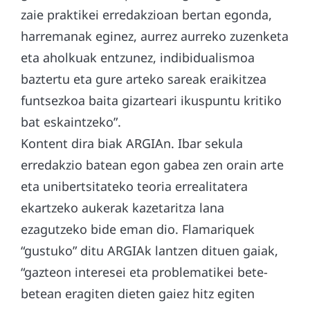
zaie praktikei erredakzioan bertan egonda,
harremanak eginez, aurrez aurreko zuzenketa
eta aholkuak entzunez, indibidualismoa
baztertu eta gure arteko sareak eraikitzea
funtsezkoa baita gizarteari ikuspuntu kritiko
bat eskaintzeko”.
Kontent dira biak ARGIAn. Ibar sekula
erredakzio batean egon gabea zen orain arte
eta unibertsitateko teoria errealitatera
ekartzeko aukerak kazetaritza lana
ezagutzeko bide eman dio. Flamariquek
“gustuko” ditu ARGIAk lantzen dituen gaiak,
“gazteon interesei eta problematikei bete-
betean eragiten dieten gaiez hitz egiten