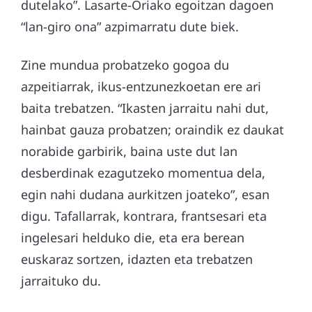
dutelako”. Lasarte-Oriako egoitzan dagoen
“lan-giro ona” azpimarratu dute biek.
Zine mundua probatzeko gogoa du
azpeitiarrak, ikus-entzunezkoetan ere ari
baita trebatzen. “Ikasten jarraitu nahi dut,
hainbat gauza probatzen; oraindik ez daukat
norabide garbirik, baina uste dut lan
desberdinak ezagutzeko momentua dela,
egin nahi dudana aurkitzen joateko”, esan
digu. Tafallarrak, kontrara, frantsesari eta
ingelesari helduko die, eta era berean
euskaraz sortzen, idazten eta trebatzen
jarraituko du.