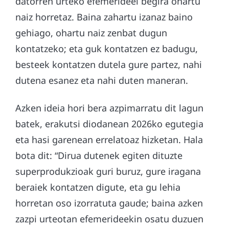
datorren urteko efemerideei begira ohartu
naiz horretaz. Baina zahartu izanaz baino
gehiago, ohartu naiz zenbat dugun
kontatzeko; eta guk kontatzen ez badugu,
besteek kontatzen dutela gure partez, nahi
dutena esanez eta nahi duten maneran.
Azken ideia hori bera azpimarratu dit lagun
batek, erakutsi diodanean 2026ko egutegia
eta hasi garenean errelatoaz hizketan. Hala
bota dit: “Dirua dutenek egiten dituzte
superprodukzioak guri buruz, gure iragana
beraiek kontatzen digute, eta gu lehia
horretan oso izorratuta gaude; baina azken
zazpi urteotan efemerideekin osatu duzuen