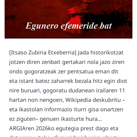
[Itsaso Zubiria Etxeberria] Jada historikotzat
jotzen diren zenbait gertakari nola jazo ziren
ondo gogoratzeak zer pentsatua eman dit
eta istant batez zaharrek bezala hitz egin diot
nire buruari, gogoratu dudanean irailaren 11
hartan non nengoen, Wikipedia deskubritu –
eta ikastolan informazio iturri gisa onartzen
ez ziguten– genuen ikasturte hura…
ARGIAren 2026ko egutegia prest dago eta