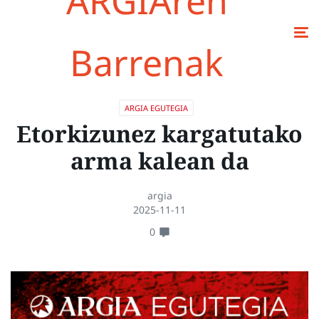
ARGIAren
Barrenak
ARGIA EGUTEGIA
Etorkizunez kargatutako
arma kalean da
argia
2025-11-11
0