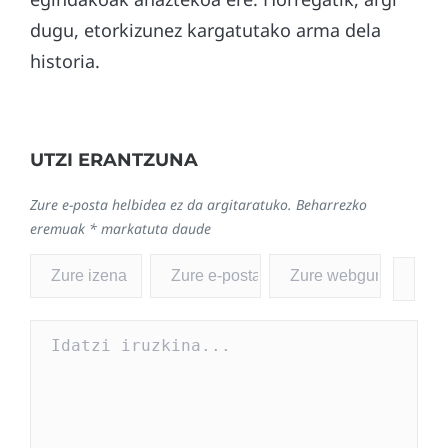
dugu, etorkizunez kargatutako arma dela
historia.
UTZI ERANTZUNA
Zure e-posta helbidea ez da argitaratuko.
Beharrezko
eremuak
*
markatuta daude