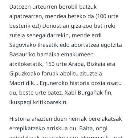
Datozen urteurren borobil batzuk
aipatzearren, mendea beteko da (100 urte
besterik ez!) Donostian giza-zoo bat ireki
zutela senegaldarrekin, mende erdi
Segoviako ihesetik edo abortatzea egotzita
Basauriko hamaika emakumeen
atxiloketatik, 150 urte Araba, Bizkaia eta
Gipuzkoako foruak abolitu zituztela
Madrildik… Eguneroko historia dosia osatu
du, beste urte batez, Xabi Burgañak fin,
ikuspegi kritikoarekin.
Historia ahazten duen herriak bere akatsak
errepikatzeko arriskua du. Baita, ongi
egindakoak ahaztekoa ere. Horregatik, argi