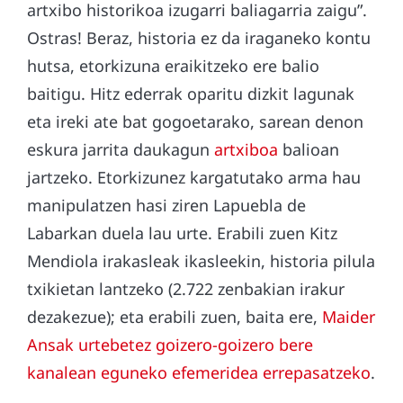
artxibo historikoa izugarri baliagarria zaigu”.
Ostras! Beraz, historia ez da iraganeko kontu
hutsa, etorkizuna eraikitzeko ere balio
baitigu. Hitz ederrak oparitu dizkit lagunak
eta ireki ate bat gogoetarako, sarean denon
eskura jarrita daukagun
artxiboa
balioan
jartzeko. Etorkizunez kargatutako arma hau
manipulatzen hasi ziren Lapuebla de
Labarkan duela lau urte. Erabili zuen Kitz
Mendiola irakasleak ikasleekin, historia pilula
txikietan lantzeko (2.722 zenbakian irakur
dezakezue); eta erabili zuen, baita ere,
Maider
Ansak urtebetez goizero-goizero bere
kanalean eguneko efemeridea errepasatzeko
.