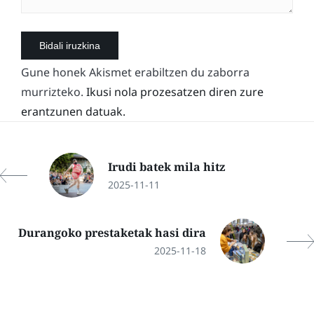
Gune honek Akismet erabiltzen du zaborra
murrizteko.
Ikusi nola prozesatzen diren zure
erantzunen datuak.
Irudi batek mila hitz
2025-11-11
Durangoko prestaketak hasi dira
2025-11-18