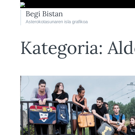
Begi Bistan
Asterokotasunaren isla grafikoa
Kategoria:
Al