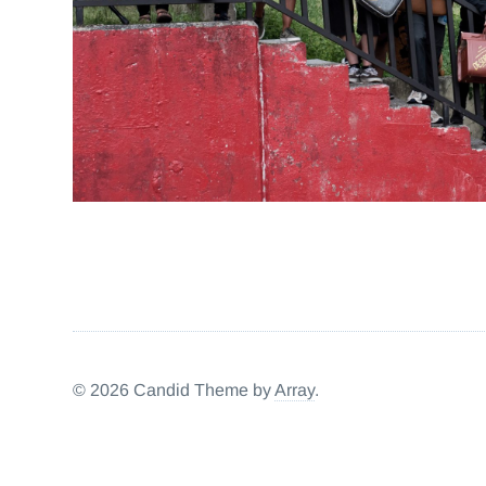
ALDE HEMENDIK
ALTSASU
GUARDIA ZIBILA
© 2026 Candid Theme by
Array
.