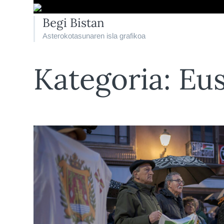
Begi Bistan
Asterokotasunaren isla grafikoa
Kategoria:
Eu