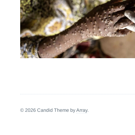
KONGO
OSASUNA
© 2026 Candid Theme by
Array
.