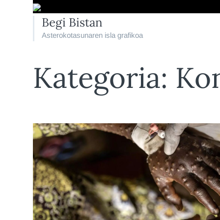
Begi Bistan
Asterokotasunaren isla grafikoa
Kategoria:
Ko