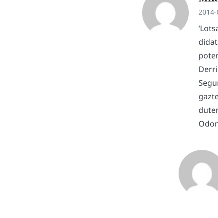
2014-
‘Lots
didat
poten
Derri
Segu
gazte
dute
Odono