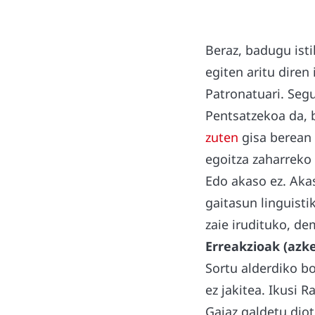
Beraz, badugu istil
egiten aritu diren
Patronatuari. Segu
Pentsatzekoa da, 
zuten
gisa berean 
egoitza zaharreko
Edo akaso ez. Aka
gaitasun linguisti
zaie irudituko, d
Erreakzioak (azke
Sortu alderdiko bo
ez jakitea. Ikusi 
Gaiaz galdetu diot