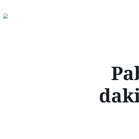
Pa
daki