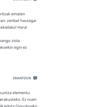
laritzak ematen
ean: zenbat hautagai
zekielako! Hara!
mango ziola
akoekin egin ez
ERANTZUN
zkuntza elementu
 erakusteko. Ez nuen
RIA edota Gipuzkoako