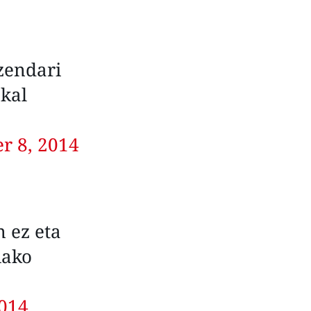
zendari
skal
r 8, 2014
 ez eta
iako
2014