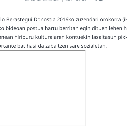
lo Berastegui Donostia 2016ko zuzendari orokorra (
ko bideoan postua hartu berritan egin dituen lehen 
enean hiriburu kulturalaren kontuekin lasaitasun pix
rtante bat hasi da zabaltzen sare sozialetan.