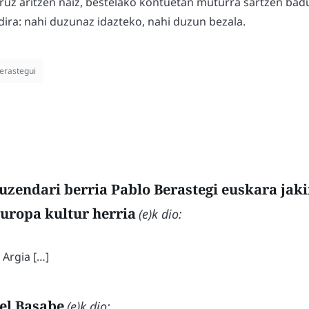
uruz aritzen naiz, bestelako kontuetan muturra sartzen badu
ira: nahi duzunaz idazteko, nahi duzun bezala.
erastegui
uzendari berria Pablo Berastegi euskara jaki
uropa kultur herria
(e)k dio:
 Argia […]
el Basabe
(e)k dio: