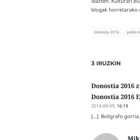
idazten. Kulturari b
blogak horretarako d
donostia 2016
pablo b
3 IRUZKIN
Donostia 2016 z
Donostia 2016 E
2014-09-09,
16:19
[…] Boligrafo gorria.
Mik