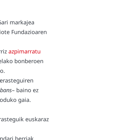
16ari markajea
diote Fundazioaren
riz
azpimarratu
uelako bonberoen
o.
erasteguiren
ibans
– baino ez
moduko gaia.
erasteguik euskaraz
ndari berriak