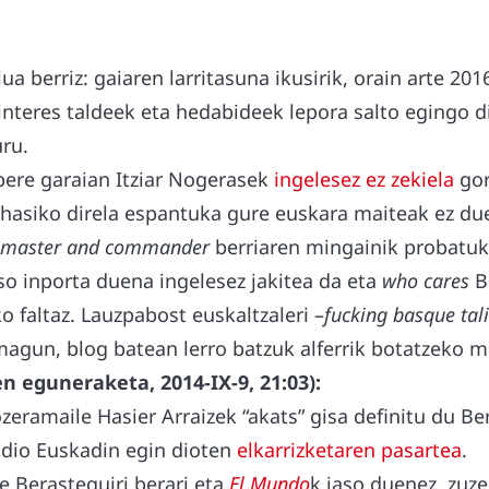
ua berriz: gaiaren larritasuna ikusirik, orain arte 20
 interes taldeek eta hedabideek lepora salto egingo 
ru.
bere garaian Itziar Nogerasek
ingelesez ez zekiela
gor
hasiko direla espantuka gure euskara maiteak ez d
master and commander
berriaren mingainik probatuk
so inporta duena ingelesez jakitea da eta
who cares
B
ko faltaz. Lauzpabost euskaltzaleri –
fucking basque tal
emagun, blog batean lerro batzuk alferrik botatzeko 
n eguneraketa, 2014-IX-9, 21:03):
zeramaile Hasier Arraizek “akats” gisa definitu du B
Radio Euskadin egin dioten
elkarrizketaren pasartea
.
e Berasteguiri berari eta
El Mundo
k jaso duenez, zuze