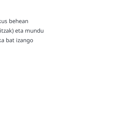
ikus behean
hitzak) eta mundu
ka bat izango