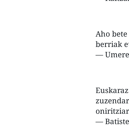
Aho bete
berriak e
— Umere
Euskaraz
zuzendari
oniritzia
— Batiste