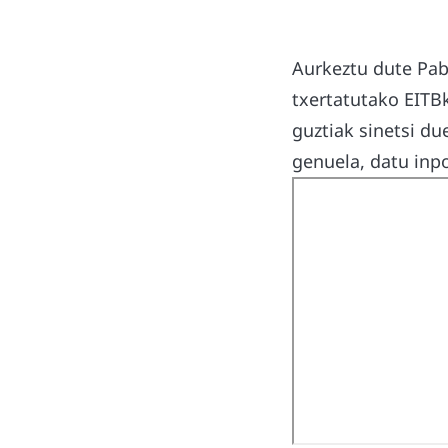
Aurkeztu dute Pab
txertatutako EITB
guztiak sinetsi du
genuela, datu inpo