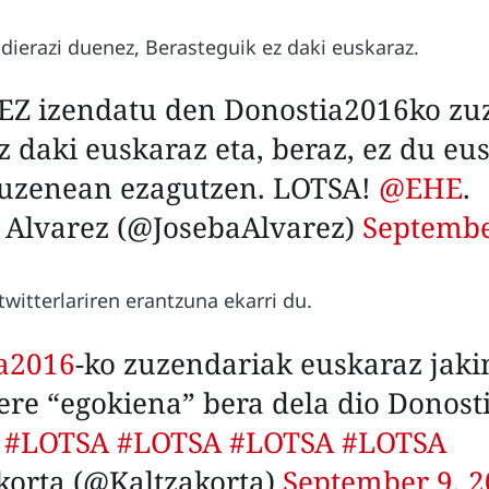
dierazi duenez, Berasteguik ez daki euskaraz.
Z izendatu den Donostia2016ko zu
z daki euskaraz eta, beraz, ez du eu
zuzenean ezagutzen. LOTSA!
@EHE
.
 Alvarez (@JosebaAlvarez)
Septembe
twitterlariren erantzuna ekarri du.
a2016
-ko zuzendariak euskaraz jakin
ere “egokiena” bera dela dio Donost
.
#LOTSA
#LOTSA
#LOTSA
#LOTSA
korta (@Kaltzakorta)
September 9, 