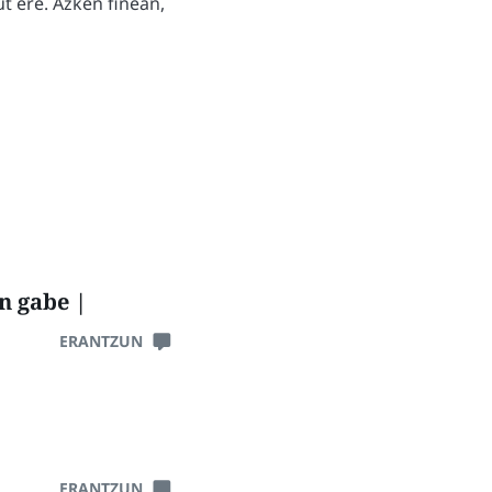
t ere. Azken finean,
n gabe |
ERANTZUN
ERANTZUN