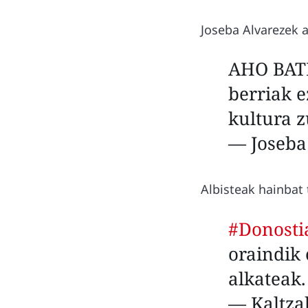
Joseba Alvarezek a
AHO BATE
berriak e
kultura 
— Joseba
Albisteak hainbat 
#Donosti
oraindik 
alkateak
— Kaltza