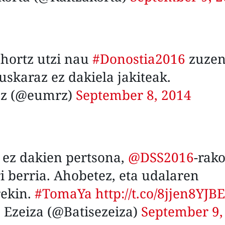
 hortz utzi nau
#Donostia2016
zuzen
uskaraz ez dakiela jakiteak.
z (@eumrz)
September 8, 2014
 ez dakien pertsona,
@DSS2016
-rak
 berria. Ahobetez, eta udalaren
rekin.
#TomaYa
http://t.co/8jjen8YJBE
 Ezeiza (@Batisezeiza)
September 9,