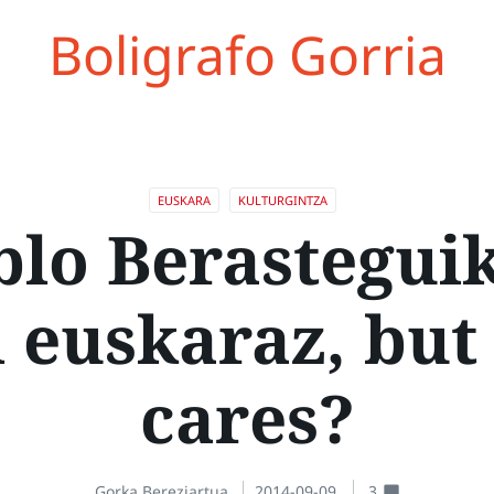
Boligrafo Gorria
EUSKARA
KULTURGINTZA
blo Berasteguik
 euskaraz, bu
cares?
Gorka Bereziartua
2014-09-09
3