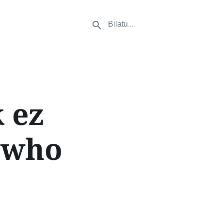
 ez
t who