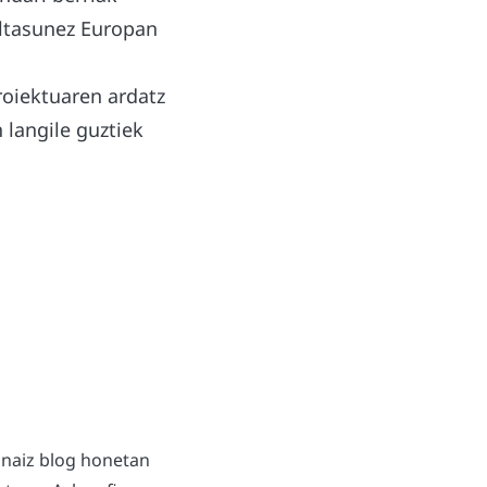
altasunez Europan
roiektuaren ardatz
 langile guztiek
 naiz blog honetan