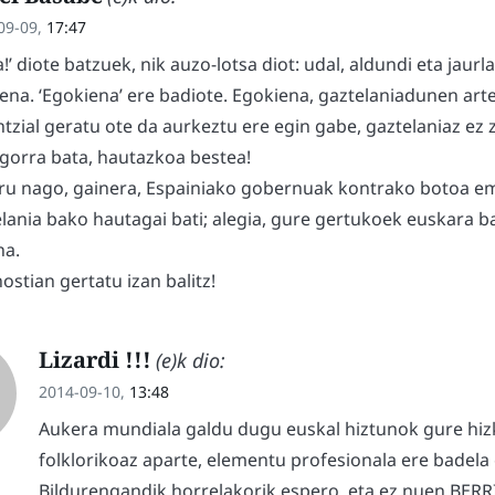
09-09,
17:47
a!’ diote batzuek, nik auzo-lotsa diot: udal, aldundi eta jaur
ena. ‘Egokiena’ ere badiote. Egokiena, gaztelaniadunen art
tzial geratu ote da aurkeztu ere egin gabe, gaztelaniaz ez 
gorra bata, hautazkoa bestea!
ru nago, gainera, Espainiako gobernuak kontrako botoa e
lania bako hautagai bati; alegia, gure gertukoek euskara b
na.
stian gertatu izan balitz!
Lizardi !!!
(e)k dio:
2014-09-10,
13:48
Aukera mundiala galdu dugu euskal hiztunok gure hi
folklorikoaz aparte, elementu profesionala ere badela
Bildurengandik horrelakorik espero, eta ez nuen BER