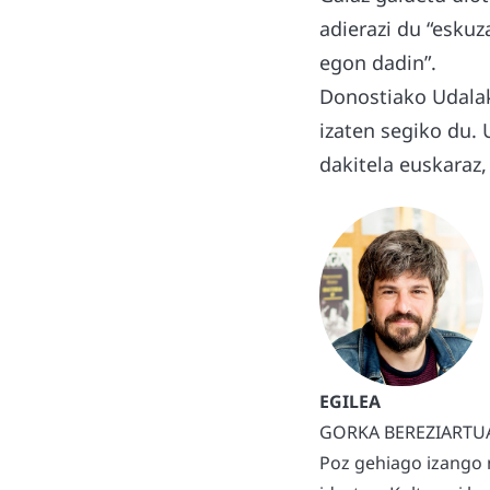
adierazi du “eskuz
egon dadin”.
Donostiako Udal
izaten segiko du. 
dakitela euskaraz,
GORKA BEREZIARTU
Poz gehiago izango 