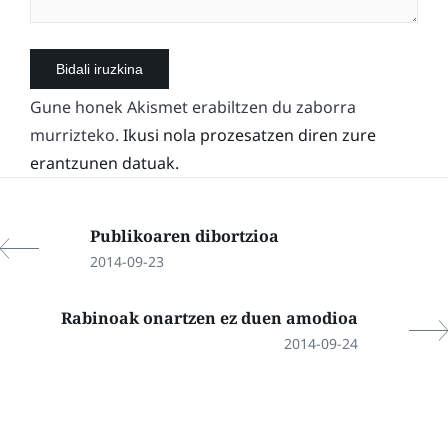
Gune honek Akismet erabiltzen du zaborra
murrizteko.
Ikusi nola prozesatzen diren zure
erantzunen datuak.
Publikoaren dibortzioa
2014-09-23
Rabinoak onartzen ez duen amodioa
2014-09-24