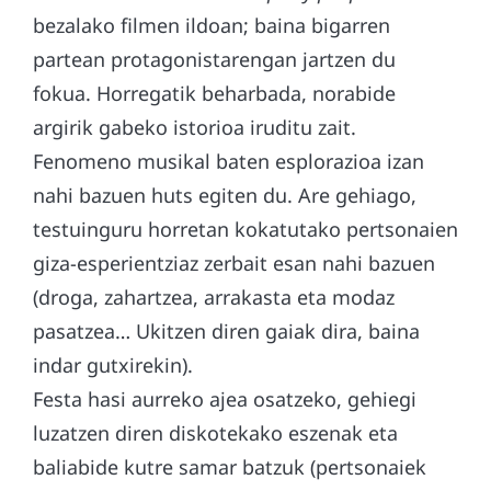
bezalako filmen ildoan; baina bigarren
partean protagonistarengan jartzen du
fokua. Horregatik beharbada, norabide
argirik gabeko istorioa iruditu zait.
Fenomeno musikal baten esplorazioa izan
nahi bazuen huts egiten du. Are gehiago,
testuinguru horretan kokatutako pertsonaien
giza-esperientziaz zerbait esan nahi bazuen
(droga, zahartzea, arrakasta eta modaz
pasatzea… Ukitzen diren gaiak dira, baina
indar gutxirekin).
Festa hasi aurreko ajea osatzeko, gehiegi
luzatzen diren diskotekako eszenak eta
baliabide kutre samar batzuk (pertsonaiek