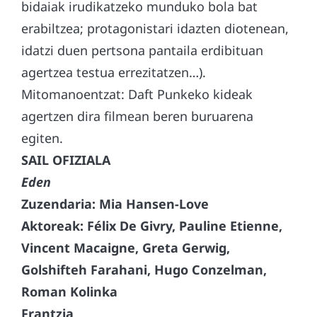
bidaiak irudikatzeko munduko bola bat
erabiltzea; protagonistari idazten diotenean,
idatzi duen pertsona pantaila erdibituan
agertzea testua errezitatzen…).
Mitomanoentzat: Daft Punkeko kideak
agertzen dira filmean beren buruarena
egiten.
SAIL OFIZIALA
Eden
Zuzendaria: Mia Hansen-Love
Aktoreak: Félix De Givry, Pauline Etienne,
Vincent Macaigne, Greta Gerwig,
Golshifteh Farahani, Hugo Conzelman,
Roman Kolinka
Frantzia