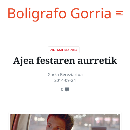
Boligrafo Gorria
ZINEMALDIA 2014
Ajea festaren aurretik
Gorka Bereziartua
2014-09-24
0