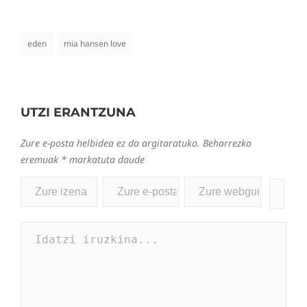
eden
mia hansen love
UTZI ERANTZUNA
Zure e-posta helbidea ez da argitaratuko.
Beharrezko
eremuak
*
markatuta daude