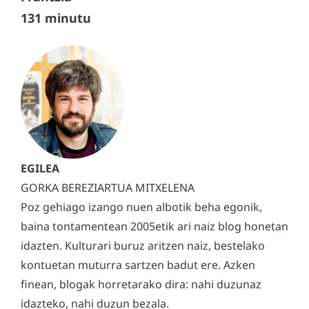
131 minutu
GORKA BEREZIARTUA MITXELENA
Poz gehiago izango nuen albotik beha egonik,
baina tontamentean 2005etik ari naiz blog honetan
idazten. Kulturari buruz aritzen naiz, bestelako
kontuetan muturra sartzen badut ere. Azken
finean, blogak horretarako dira: nahi duzunaz
idazteko, nahi duzun bezala.