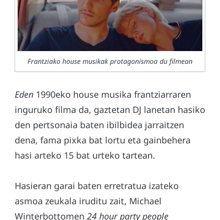
Frantziako house musikak protagonismoa du filmean
Eden
1990eko house musika frantziarraren
inguruko filma da, gaztetan DJ lanetan hasiko
den pertsonaia baten ibilbidea jarraitzen
dena, fama pixka bat lortu eta gainbehera
hasi arteko 15 bat urteko tartean.
Hasieran garai baten erretratua izateko
asmoa zeukala iruditu zait, Michael
Winterbottomen
24 hour party people