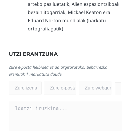
arteko pasiluetatik, Alien espaziontzikoak
bezain itogarriak, Mickael Keaton era
Eduard Norton mundialak (barkatu
ortografiagatik)
UTZI ERANTZUNA
Zure e-posta helbidea ez da argitaratuko.
Beharrezko
eremuak
*
markatuta daude