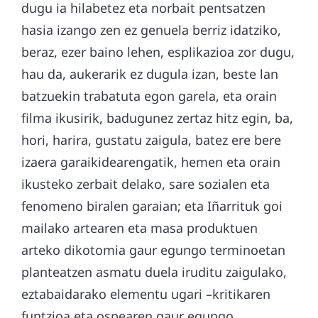
dugu ia hilabetez eta norbait pentsatzen
hasia izango zen ez genuela berriz idatziko,
beraz, ezer baino lehen, esplikazioa zor dugu,
hau da, aukerarik ez dugula izan, beste lan
batzuekin trabatuta egon garela, eta orain
filma ikusirik, badugunez zertaz hitz egin, ba,
hori, harira, gustatu zaigula, batez ere bere
izaera garaikidearengatik, hemen eta orain
ikusteko zerbait delako, sare sozialen eta
fenomeno biralen garaian; eta Iñarrituk goi
mailako artearen eta masa produktuen
arteko dikotomia gaur egungo terminoetan
planteatzen asmatu duela iruditu zaigulako,
eztabaidarako elementu ugari –kritikaren
funtzioa eta ospearen gaur egungo