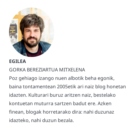
GORKA BEREZIARTUA MITXELENA
Poz gehiago izango nuen albotik beha egonik,
baina tontamentean 2005etik ari naiz blog honetan
idazten. Kulturari buruz aritzen naiz, bestelako
kontuetan muturra sartzen badut ere. Azken
finean, blogak horretarako dira: nahi duzunaz
idazteko, nahi duzun bezala.