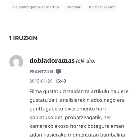
alejandro gonzalez iñarritu
birdman
michael keaton
1 IRUZKIN
dobladoramas
(e)k dio:
ERANTZUN
2015-01-29,
16:49
Filma gustatu zitzaidan ta artikulu hau ere
gustatu zait, analisiarekin ados nago era
punttugabeko divertimento hori
kopiatuko det, probatzeagatik, neri
kamarako akoso horrek botagura eman
zidan hasierako momentutan bambalina