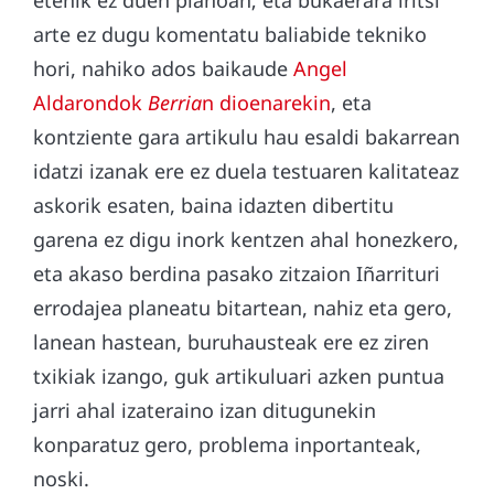
arte ez dugu komentatu baliabide tekniko
hori, nahiko ados baikaude
Angel
Aldarondok
Berria
n dioenarekin
, eta
kontziente gara artikulu hau esaldi bakarrean
idatzi izanak ere ez duela testuaren kalitateaz
askorik esaten, baina idazten dibertitu
garena ez digu inork kentzen ahal honezkero,
eta akaso berdina pasako zitzaion Iñarrituri
errodajea planeatu bitartean, nahiz eta gero,
lanean hastean, buruhausteak ere ez ziren
txikiak izango, guk artikuluari azken puntua
jarri ahal izateraino izan ditugunekin
konparatuz gero, problema inportanteak,
noski.