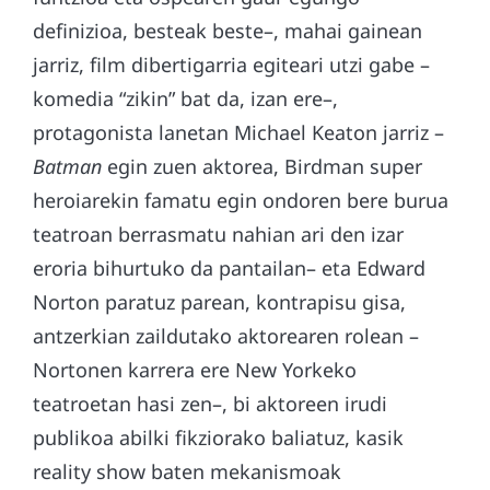
definizioa, besteak beste–, mahai gainean
jarriz, film dibertigarria egiteari utzi gabe –
komedia “zikin” bat da, izan ere–,
protagonista lanetan Michael Keaton jarriz –
Batman
egin zuen aktorea, Birdman super
heroiarekin famatu egin ondoren bere burua
teatroan berrasmatu nahian ari den izar
eroria bihurtuko da pantailan– eta Edward
Norton paratuz parean, kontrapisu gisa,
antzerkian zaildutako aktorearen rolean –
Nortonen karrera ere New Yorkeko
teatroetan hasi zen–, bi aktoreen irudi
publikoa abilki fikziorako baliatuz, kasik
reality show baten mekanismoak