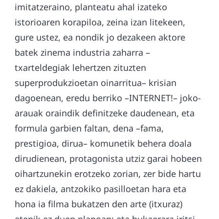
imitatzeraino, planteatu ahal izateko
istorioaren korapiloa, zeina izan litekeen,
gure ustez, ea nondik jo dezakeen aktore
batek zinema industria zaharra –
txarteldegiak lehertzen zituzten
superprodukzioetan oinarritua– krisian
dagoenean, eredu berriko –INTERNET!– joko-
arauak oraindik definitzeke daudenean, eta
formula garbien faltan, dena –fama,
prestigioa, dirua– komunetik behera doala
dirudienean, protagonista utziz garai hobeen
oihartzunekin erotzeko zorian, zer bide hartu
ez dakiela, antzokiko pasilloetan hara eta
hona ia filma bukatzen den arte (itxuraz)
etenik ez duen planoan; eta bukaerara iritsi