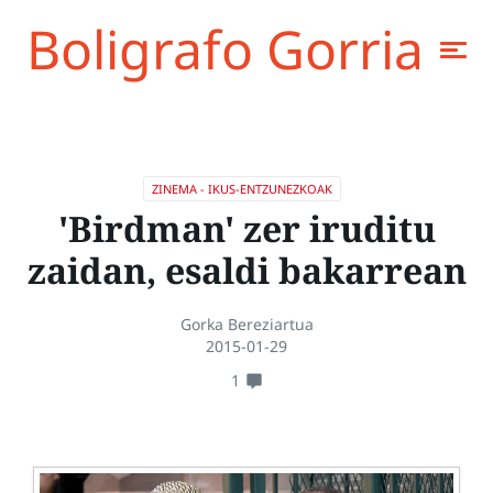
Boligrafo Gorria
ZINEMA - IKUS-ENTZUNEZKOAK
'Birdman' zer iruditu
zaidan, esaldi bakarrean
Gorka Bereziartua
2015-01-29
1