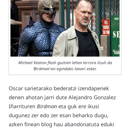
Michael Keaton flash guztien lehen lerrora itzuli da
‘Birdman’-en egindako lanari esker.
Oscar sarietarako bederatzi izendapenek
denen ahotan jarri dute Alejandro Gonzalez
Iñarrituren
Birdman
eta guk ere ikusi
dugunez zer edo zer esan beharko dugu,
azken finean blog hau abandonatuta eduki