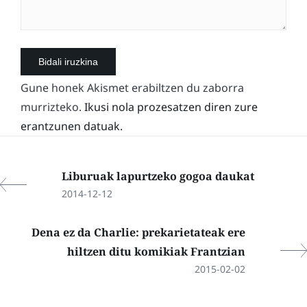
Gune honek Akismet erabiltzen du zaborra
murrizteko.
Ikusi nola prozesatzen diren zure
erantzunen datuak.
Liburuak lapurtzeko gogoa daukat
2014-12-12
Dena ez da Charlie: prekarietateak ere
hiltzen ditu komikiak Frantzian
2015-02-02