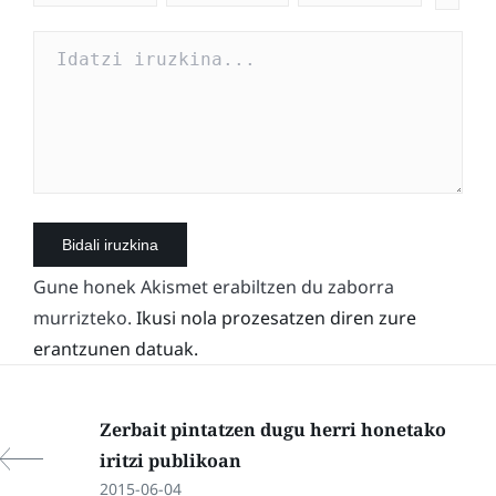
Gune honek Akismet erabiltzen du zaborra
murrizteko.
Ikusi nola prozesatzen diren zure
erantzunen datuak.
Zerbait pintatzen dugu herri honetako
iritzi publikoan
2015-06-04