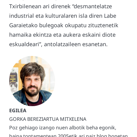
Txirbilenean ari direnek “desmantelatze
industrial eta kulturalaren isla diren Labe
Garaietako bulegoak okupatu zituztenetik
hamaika ekintza eta aukera eskaini diote
eskualdeari”, antolatzaileen esanetan.
GORKA BEREZIARTUA MITXELENA
Poz gehiago izango nuen albotik beha egonik,
baina tontamentean 2005etik ari naiz blog honetan