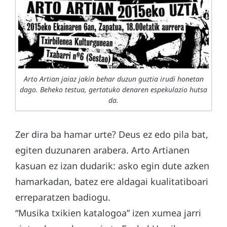
Arto Artian jaiaz jakin behar duzun guztia irudi honetan
dago. Beheko testua, gertatuko denaren espekulazio hutsa
da.
Zer dira ba hamar urte? Deus ez edo pila bat,
egiten duzunaren arabera. Arto Artianen
kasuan ez izan dudarik: asko egin dute azken
hamarkadan, batez ere aldagai kualitatiboari
erreparatzen badiogu.
“Musika txikien katalogoa” izen xumea jarri