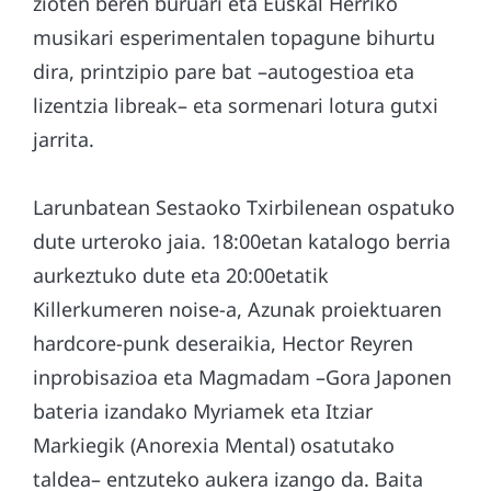
zioten beren buruari eta Euskal Herriko
musikari esperimentalen topagune bihurtu
dira, printzipio pare bat –autogestioa eta
lizentzia libreak– eta sormenari lotura gutxi
jarrita.
Larunbatean Sestaoko Txirbilenean ospatuko
dute urteroko jaia. 18:00etan katalogo berria
aurkeztuko dute eta 20:00etatik
Killerkumeren noise-a, Azunak proiektuaren
hardcore-punk deseraikia, Hector Reyren
inprobisazioa eta Magmadam –Gora Japonen
bateria izandako Myriamek eta Itziar
Markiegik (Anorexia Mental) osatutako
taldea– entzuteko aukera izango da. Baita