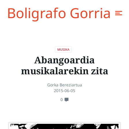
Boligrafo Gorria
MUSIKA
Abangoardia
musikalarekin zita
Gorka Bereziartua
2015-06-05
0