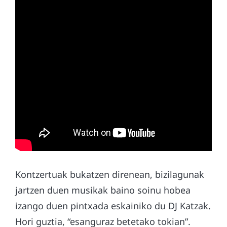
Kontzertuak bukatzen direnean, bizilagunak
jartzen duen musikak baino soinu hobea
izango duen pintxada eskainiko du DJ Katzak.
Hori guztia, “esanguraz betetako tokian”.