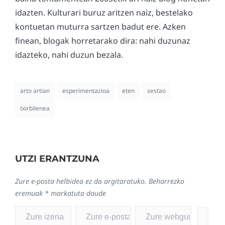
idazten. Kulturari buruz aritzen naiz, bestelako
kontuetan muturra sartzen badut ere. Azken
finean, blogak horretarako dira: nahi duzunaz
idazteko, nahi duzun bezala.
arto artian
esperimentazioa
eten
sestao
txirbilenea
UTZI ERANTZUNA
Zure e-posta helbidea ez da argitaratuko.
Beharrezko
eremuak
*
markatuta daude