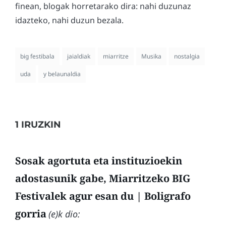
finean, blogak horretarako dira: nahi duzunaz
idazteko, nahi duzun bezala.
big festibala
jaialdiak
miarritze
Musika
nostalgia
uda
y belaunaldia
1 IRUZKIN
Sosak agortuta eta instituzioekin
adostasunik gabe, Miarritzeko BIG
Festivalek agur esan du | Boligrafo
gorria
(e)k dio: