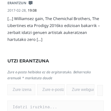
ERANTZUN
2017-02-28,
19:08
[…] Williamsez gain, The Chemichal Brothers, The
Libertines eta Prodigy 2016ko edizioan bakarrik –
zerbait idatzi genuen artistak aukeratzean
hartutako zero […]
UTZI ERANTZUNA
Zure e-posta helbidea ez da argitaratuko.
Beharrezko
eremuak
*
markatuta daude