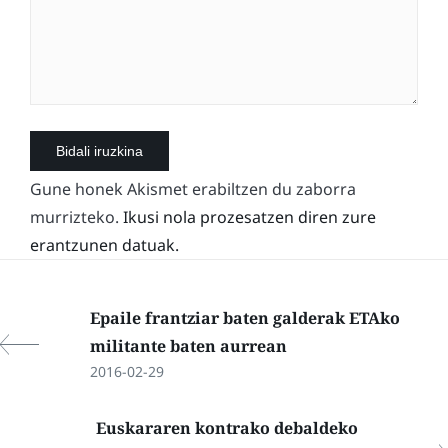
Gune honek Akismet erabiltzen du zaborra
murrizteko.
Ikusi nola prozesatzen diren zure
erantzunen datuak.
Epaile frantziar baten galderak ETAko
militante baten aurrean
2016-02-29
Euskararen kontrako debaldeko