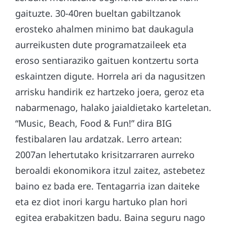
gaituzte. 30-40ren bueltan gabiltzanok
erosteko ahalmen minimo bat daukagula
aurreikusten dute programatzaileek eta
eroso sentiaraziko gaituen kontzertu sorta
eskaintzen digute. Horrela ari da nagusitzen
arrisku handirik ez hartzeko joera, geroz eta
nabarmenago, halako jaialdietako karteletan.
“Music, Beach, Food & Fun!” dira BIG
festibalaren lau ardatzak. Lerro artean:
2007an lehertutako krisitzarraren aurreko
beroaldi ekonomikora itzul zaitez, astebetez
baino ez bada ere. Tentagarria izan daiteke
eta ez diot inori kargu hartuko plan hori
egitea erabakitzen badu. Baina seguru nago