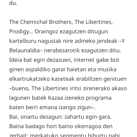
du.
The Chemichal Brothers, The Libertines,
Prodigy… Oraingoz ezagutzen ditugun
kartelburu nagusiak nire adineko jendeak –Y
Belaunaldia– nerabezarotik ezagutzen ditu.
Ideia bat egin dezazuen, internet gabe bizi
ginen aspaldiko garai haietan eta musika
elkartrukatzeko kaseteak erabiltzen genituen
–bueno, The Libertines iritsi zirenerako akaso
lagunen batek Kazaa izeneko programa
baten berri emana izango zigun–.
Bai, onartu dezagun: zahartu egin gara.
Baina badago hori baino okerragoa den
zerbait: merkatuko segmentu bihurtu nahi