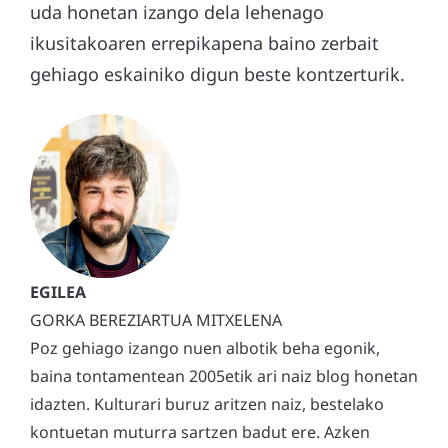
uda honetan izango dela lehenago
ikusitakoaren errepikapena baino zerbait
gehiago eskainiko digun beste kontzerturik.
GORKA BEREZIARTUA MITXELENA
Poz gehiago izango nuen albotik beha egonik,
baina tontamentean 2005etik ari naiz blog honetan
idazten. Kulturari buruz aritzen naiz, bestelako
kontuetan muturra sartzen badut ere. Azken