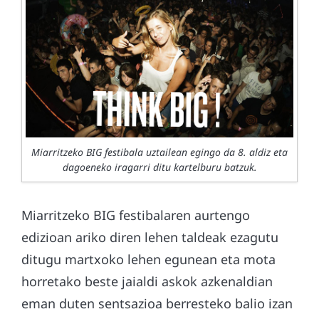
Miarritzeko BIG festibala uztailean egingo da 8. aldiz eta
dagoeneko iragarri ditu kartelburu batzuk.
Miarritzeko BIG festibalaren aurtengo
edizioan ariko diren lehen taldeak ezagutu
ditugu martxoko lehen egunean eta mota
horretako beste jaialdi askok azkenaldian
eman duten sentsazioa berresteko balio izan