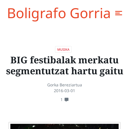
Boligrafo Gorria
MUSIKA
BIG festibalak merkatu
segmentutzat hartu gaitu
Gorka Bereziartua
2016-03-01
1