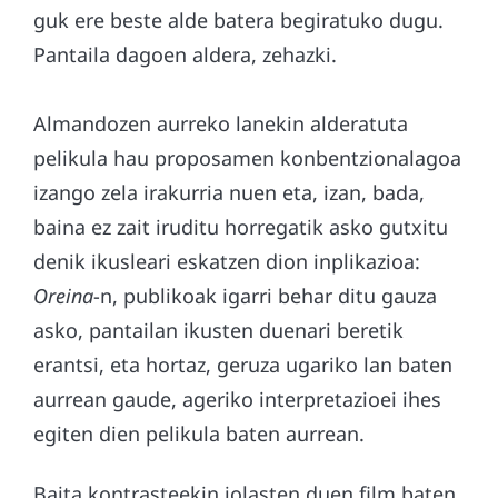
guk ere beste alde batera begiratuko dugu.
Pantaila dagoen aldera, zehazki.
Almandozen aurreko lanekin alderatuta
pelikula hau proposamen konbentzionalagoa
izango zela irakurria nuen eta, izan, bada,
baina ez zait iruditu horregatik asko gutxitu
denik ikusleari eskatzen dion inplikazioa:
Oreina
-n, publikoak igarri behar ditu gauza
asko, pantailan ikusten duenari beretik
erantsi, eta hortaz, geruza ugariko lan baten
aurrean gaude, ageriko interpretazioei ihes
egiten dien pelikula baten aurrean.
Baita kontrasteekin jolasten duen film baten