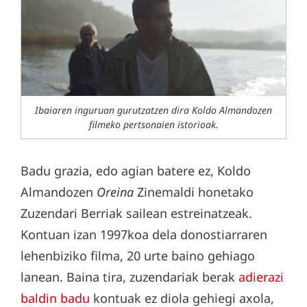
Ibaiaren inguruan gurutzatzen dira Koldo Almandozen
filmeko pertsonaien istorioak.
Badu grazia, edo agian batere ez, Koldo
Almandozen
Oreina
Zinemaldi honetako
Zuzendari Berriak sailean estreinatzeak.
Kontuan izan 1997koa dela donostiarraren
lehenbiziko filma, 20 urte baino gehiago
lanean. Baina tira, zuzendariak berak
adierazi
baldin badu
kontuak ez diola gehiegi axola,