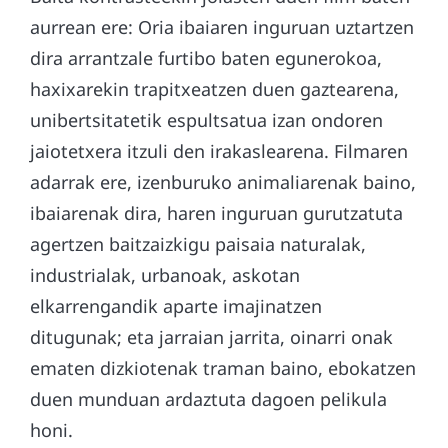
aurrean ere: Oria ibaiaren inguruan uztartzen
dira arrantzale furtibo baten egunerokoa,
haxixarekin trapitxeatzen duen gaztearena,
unibertsitatetik espultsatua izan ondoren
jaiotetxera itzuli den irakaslearena. Filmaren
adarrak ere, izenburuko animaliarenak baino,
ibaiarenak dira, haren inguruan gurutzatuta
agertzen baitzaizkigu paisaia naturalak,
industrialak, urbanoak, askotan
elkarrengandik aparte imajinatzen
ditugunak; eta jarraian jarrita, oinarri onak
ematen dizkiotenak traman baino, ebokatzen
duen munduan ardaztuta dagoen pelikula
honi.