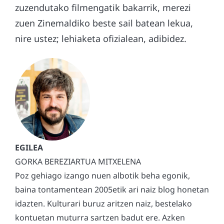
zuzendutako filmengatik bakarrik, merezi
zuen Zinemaldiko beste sail batean lekua,
nire ustez; lehiaketa ofizialean, adibidez.
GORKA BEREZIARTUA MITXELENA
Poz gehiago izango nuen albotik beha egonik,
baina tontamentean 2005etik ari naiz blog honetan
idazten. Kulturari buruz aritzen naiz, bestelako
kontuetan muturra sartzen badut ere. Azken