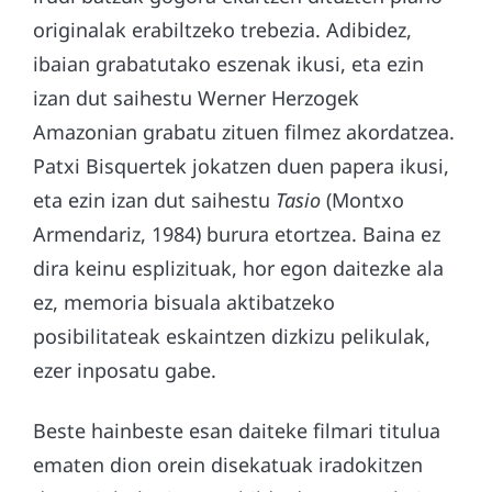
originalak erabiltzeko trebezia. Adibidez,
ibaian grabatutako eszenak ikusi, eta ezin
izan dut saihestu Werner Herzogek
Amazonian grabatu zituen filmez akordatzea.
Patxi Bisquertek jokatzen duen papera ikusi,
eta ezin izan dut saihestu
Tasio
(Montxo
Armendariz, 1984) burura etortzea. Baina ez
dira keinu esplizituak, hor egon daitezke ala
ez, memoria bisuala aktibatzeko
posibilitateak eskaintzen dizkizu pelikulak,
ezer inposatu gabe.
Beste hainbeste esan daiteke filmari titulua
ematen dion orein disekatuak iradokitzen