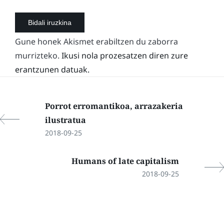
Gune honek Akismet erabiltzen du zaborra
murrizteko.
Ikusi nola prozesatzen diren zure
erantzunen datuak.
Porrot erromantikoa, arrazakeria
ilustratua
2018-09-25
Humans of late capitalism
2018-09-25