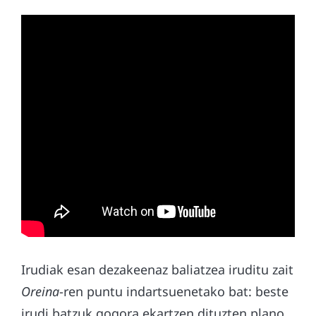
Irudiak esan dezakeenaz baliatzea iruditu zait
Oreina
-ren puntu indartsuenetako bat: beste
irudi batzuk gogora ekartzen dituzten plano