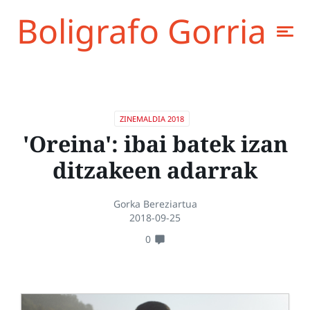
Boligrafo Gorria
ZINEMALDIA 2018
'Oreina': ibai batek izan
ditzakeen adarrak
Gorka Bereziartua
2018-09-25
0