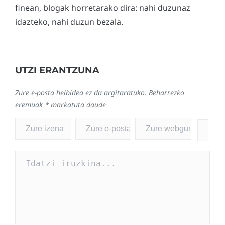
finean, blogak horretarako dira: nahi duzunaz
idazteko, nahi duzun bezala.
UTZI ERANTZUNA
Zure e-posta helbidea ez da argitaratuko.
Beharrezko
eremuak
*
markatuta daude