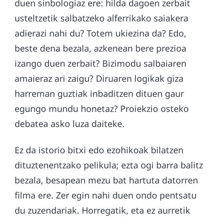
duen sinbologiaz ere: hilda dagoen zerbait
usteltzetik salbatzeko alferrikako saiakera
adierazi nahi du? Totem ukiezina da? Edo,
beste dena bezala, azkenean bere prezioa
izango duen zerbait? Bizimodu salbaiaren
amaieraz ari zaigu? Diruaren logikak giza
harreman guztiak inbaditzen dituen gaur
egungo mundu honetaz? Proiekzio osteko
debatea asko luza daiteke.
Ez da istorio bitxi edo ezohikoak bilatzen
dituztenentzako pelikula; ezta ogi barra balitz
bezala, besapean mezu bat hartuta datorren
filma ere. Zer egin nahi duen ondo pentsatu
du zuzendariak. Horregatik, eta ez aurretik