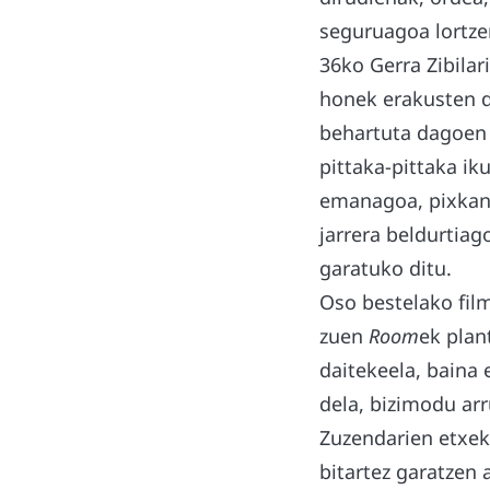
seguruagoa lortze
36ko Gerra Zibilar
honek erakusten di
behartuta dagoen 
pittaka-pittaka ik
emanagoa, pixkana
jarrera beldurtiag
garatuko ditu.
Oso bestelako fil
zuen
Room
ek plan
daitekeela, baina 
dela, bizimodu ar
Zuzendarien etxek
bitartez garatzen