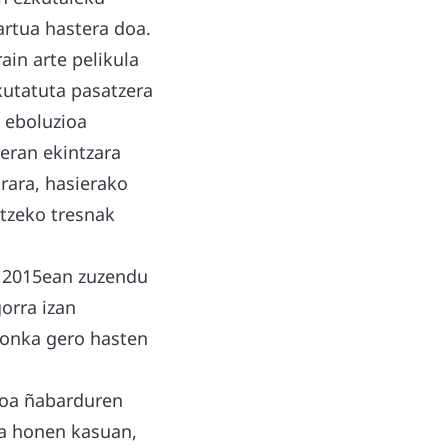
rtua hastera doa.
ain arte pelikula
kutatuta pasatzera
 eboluzioa
ieran ekintzara
rara, hasierako
rtzeko tresnak
k 2015ean zuzendu
orra izan
rronka gero hasten
ioa ñabarduren
la honen kasuan,