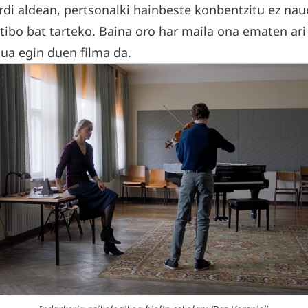
rdi aldean, pertsonalki hainbeste konbentzitu ez nau
tibo bat tarteko. Baina oro har maila ona ematen ari
kua egin duen filma da.