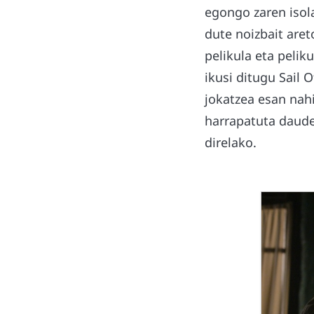
egongo zaren isol
dute noizbait aret
pelikula eta pelik
ikusi ditugu Sail 
jokatzea esan nahi
harrapatuta daudel
direlako.