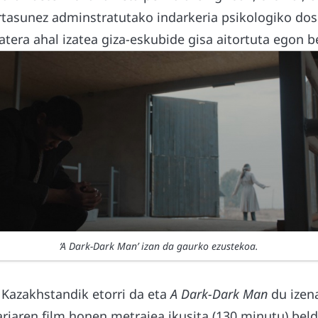
ortasunez adminstratutako indarkeria psikologiko dos
atera ahal izatea giza-eskubide gisa aitortuta egon b
‘A Dark-Dark Man’ izan da gaurko ezustekoa.
Kazakhstandik etorri da eta
A Dark-Dark Man
du izen
riaren film honen metrajea ikusita (130 minutu) beld