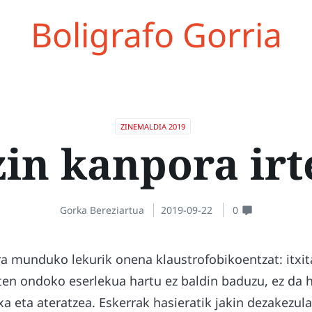
Boligrafo Gorria
ZINEMALDIA 2019
zin kanpora irt
Gorka Bereziartua
2019-09-22
0
ra munduko lekurik onena klaustrofobikoentzat: itxit
aten ondoko eserlekua hartu ez baldin baduzu, ez da h
a eta ateratzea. Eskerrak hasieratik jakin dezakezul