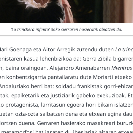
‘La trinchera infinita’ 36ko Gerraren hasieratik abiatzen da.
Mari Goenaga eta Aitor Arregik zuzendu duten
La trinc
nistaren kasua lehenbizikoa da: Gerra Zibila bigarren
tan, baina oraingoan, Alejandro Amenabarren
Mientras
n konbentzigarria pantailaratu dute Moriarti etxeko 
Andaluziako herri bat: soldadu frankistak gorri-ehizan
tak, epaiketarik eta justiziarik gabeko exekuzioak. E
o protagonista, larritasun egoera hori bikain islatze
uetan ozta-ozta salbatzen dena eta etxean egina da
lortzen duena. Gerraren hasierako masakreari buruzk
 metamorfosi bat jasaten du iheslariak aitaren etxe