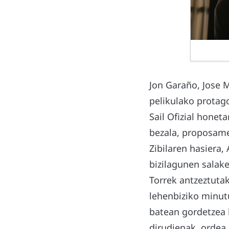
Jon Garaño, Jose 
pelikulako protago
Sail Ofizial hone
bezala, proposame
Zibilaren hasiera, 
bizilagunen salake
Torrek antzeztutak
lehenbiziko minut
batean gordetzea 
dirudienak, ordea,