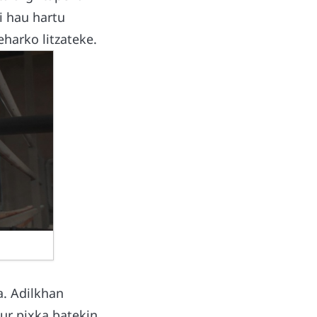
i hau hartu
eharko litzateke.
a. Adilkhan
ur pixka batekin