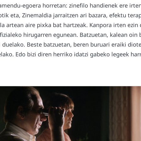
amendu-egoera horretan: zinefilo handienek ere irten
otik eta, Zinemaldia jarraitzen ari bazara, efektu ter
ula artean aire pixka bat hartzeak. Kanpora irten ezi
Ofizialeko hirugarren egunean. Batzuetan, kalean oin b
 duelako. Beste batzuetan, beren buruari eraiki diot
ako. Edo bizi diren herriko idatzi gabeko legeek harr