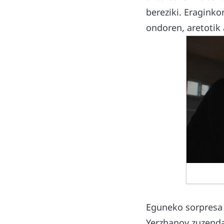
bereziki. Eragink
ondoren, aretotik 
Eguneko sorpresa 
Yerzhanov zuzenda