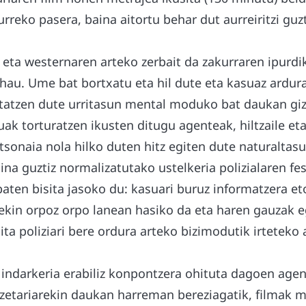
urreko pasera, baina aitortu behar dut aurreiritzi gu
 eta westernaren arteko zerbait da zakurraren ipurdi
 hau. Ume bat bortxatu eta hil dute eta kasuaz ardu
statzen dute urritasun mental moduko bat daukan giz
uak torturatzen ikusten ditugu agenteak, hiltzaile eta
tsonaia nola hilko duten hitz egiten dute naturaltasu
ina guztiz normalizatutako ustelkeria polizialaren fe
aten bisita jasoko du: kasuari buruz informatzera eto
tekin orpoz orpo lanean hasiko da eta haren gauzak
ita poliziari bere ordura arteko bizimodutik irteteko 
indarkeria erabiliz konpontzera ohituta dagoen age
azetariarekin daukan harreman bereziagatik, filmak