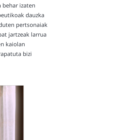
 behar izaten
apeutikoak dauzka
n duten pertsonaiak
at jartzeak larrua
en kaiolan
apatuta bizi