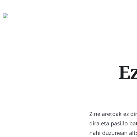
E
Zine aretoak ez di
dira eta pasillo b
nahi duzunean altx