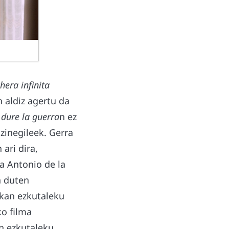
hera infinita
 aldiz agertu da
 dure la guerra
n ez
zinegileek. Gerra
 ari dira,
ta Antonio de la
n duten
ukan ezkutaleku
o filma
an ezkutaleku