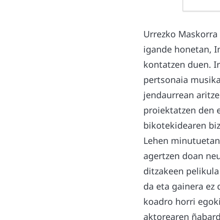
Urrezko Maskorra 
igande honetan, In
kontatzen duen. Ir
pertsonaia musikar
jendaurrean aritz
proiektatzen den e
bikotekidearen biz
Lehen minutuetan 
agertzen doan neu
ditzakeen pelikul
da eta gainera ez
koadro horri egoki
aktorearen ñabardu