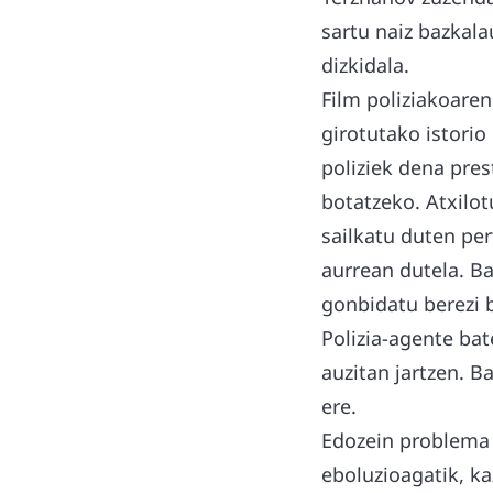
sartu naiz bazkala
dizkidala.
Film poliziakoaren
girotutako istorio
poliziek dena pre
botatzeko. Atxilot
sailkatu duten per
aurrean dutela. Ba
gonbidatu berezi b
Polizia-agente ba
auzitan jartzen. Ba
ere.
Edozein problema 
eboluzioagatik, k