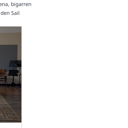
ena, bigarren
 den Sail