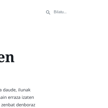
en
a daude, ilunak
ain erraza izaten
a zenbat denboraz