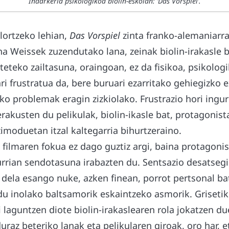
Indarkeria psikologikoa biolin-eskolan: ‘Das Vorspiel’.
lortzeko lehian,
Das Vorspiel
zinta franko-alemaniarra
a Weissek zuzendutako lana, zeinak biolin-irakasle b
teteko zailtasuna, oraingoan, ez da fisikoa, psikologi
i frustratua da, bere buruari ezarritako gehiegizko 
eko problemak eragin zizkiolako. Frustrazio hori ing
rakusten du pelikulak, biolin-ikasle bat, protagonis
imoduetan itzal kaltegarria bihurtzeraino.
filmaren fokua ez dago guztiz argi, baina protagonis
rrian sendotasuna irabazten du. Sentsazio desatseg
a dela esango nuke, azken finean, porrot pertsonal b
 du inolako baltsamorik eskaintzeko asmorik. Griseti
 laguntzen diote biolin-irakaslearen rola jokatzen d
raz beteriko lanak eta pelikularen giroak, oro har, 