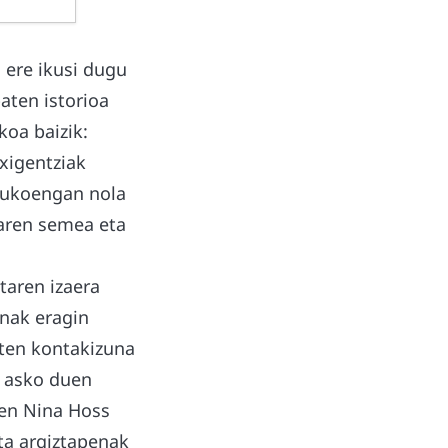
 ere ikusi dugu
aten istorioa
koa baizik:
exigentziak
urukoengan nola
taren semea eta
taren izaera
inak eragin
aten kontakizuna
k asko duen
uen Nina Hoss
eta argiztapenak