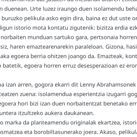
n duenean. Urte luzez iraungo duen isolamendu beha
i buruzko pelikula asko egin dira, baina ez dut uste or
gun istorio mota kontatu zigutenik: bizitza erdia ez
norbaiten munduan sartuko gara, pertsonaia horren
usiz, haren emaztearenarekin paraleloan. Gizona, has
ka egoera berria ohitzen joango da. Emazteak, kont
o batetik, egoera horren erruz desesperazioan ez ero
ma izan arren, gogora ekarri dit Lenny Abrahamsone
teatzen zuena: isolamendua esperientzia izugarri gog
egoera hori bizi izan duen norbaitentzat benetako e
runtera itzultzeko aukera daukanean.
o marka da planteamendu originalak ekartzea, istor
 asmatzea eta borobiltasunerako joera. Akaso, peliku