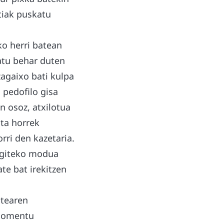
ztiak puskatu
ko herri batean
ratu behar duten
agaixo bati kulpa
 pedofilo gisa
n osoz, atxilotua
sta horrek
rri den kazetaria.
 egiteko modua
ate bat irekitzen
ntearen
 momentu