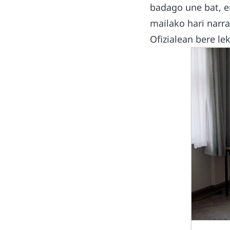
badago une bat, e
mailako hari narra
Ofizialean bere le