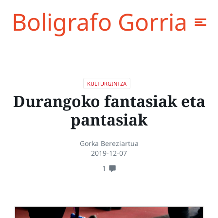
Boligrafo Gorria
KULTURGINTZA
Durangoko fantasiak eta
pantasiak
Gorka Bereziartua
2019-12-07
1