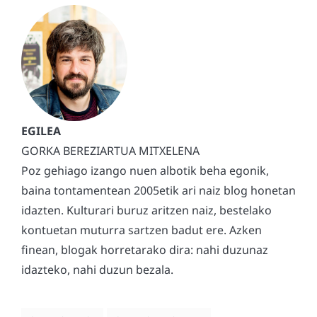
GORKA BEREZIARTUA MITXELENA
Poz gehiago izango nuen albotik beha egonik,
baina tontamentean 2005etik ari naiz blog honetan
idazten. Kulturari buruz aritzen naiz, bestelako
kontuetan muturra sartzen badut ere. Azken
finean, blogak horretarako dira: nahi duzunaz
idazteko, nahi duzun bezala.