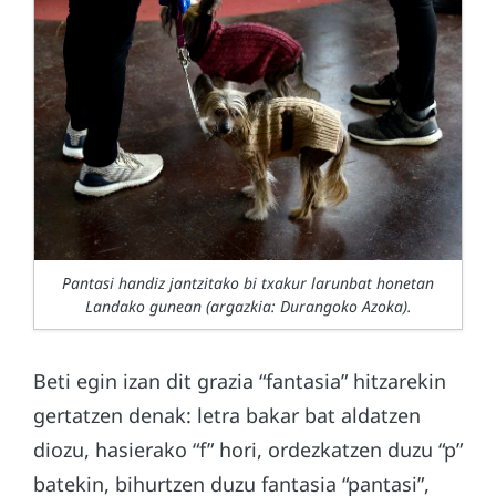
Pantasi handiz jantzitako bi txakur larunbat honetan
Landako gunean (argazkia: Durangoko Azoka).
Beti egin izan dit grazia “fantasia” hitzarekin
gertatzen denak: letra bakar bat aldatzen
diozu, hasierako “f” hori, ordezkatzen duzu “p”
batekin, bihurtzen duzu fantasia “pantasi”,