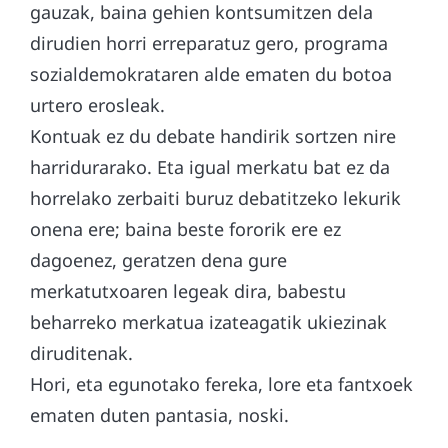
gauzak, baina gehien kontsumitzen dela
dirudien horri erreparatuz gero, programa
sozialdemokrataren alde ematen du botoa
urtero erosleak.
Kontuak ez du debate handirik sortzen nire
harridurarako. Eta igual merkatu bat ez da
horrelako zerbaiti buruz debatitzeko lekurik
onena ere; baina beste fororik ere ez
dagoenez, geratzen dena gure
merkatutxoaren legeak dira, babestu
beharreko merkatua izateagatik ukiezinak
diruditenak.
Hori, eta egunotako fereka, lore eta fantxoek
ematen duten pantasia, noski.