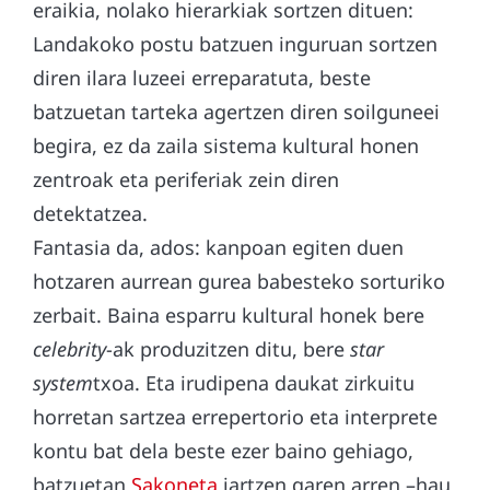
eraikia, nolako hierarkiak sortzen dituen:
Landakoko postu batzuen inguruan sortzen
diren ilara luzeei erreparatuta, beste
batzuetan tarteka agertzen diren soilguneei
begira, ez da zaila sistema kultural honen
zentroak eta periferiak zein diren
detektatzea.
Fantasia da, ados: kanpoan egiten duen
hotzaren aurrean gurea babesteko sorturiko
zerbait. Baina esparru kultural honek bere
celebrity
-ak produzitzen ditu, bere
star
system
txoa. Eta irudipena daukat zirkuitu
horretan sartzea errepertorio eta interprete
kontu bat dela beste ezer baino gehiago,
batzuetan
Sakoneta
jartzen garen arren –hau