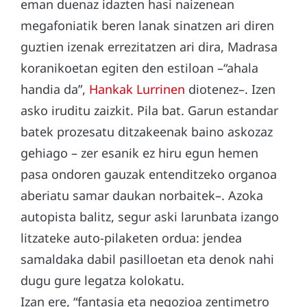
eman duenaz idazten hasi naizenean
megafoniatik beren lanak sinatzen ari diren
guztien izenak errezitatzen ari dira, Madrasa
koranikoetan egiten den estiloan –“ahala
handia da”,
Hankak Lurrinen
diotenez–. Izen
asko iruditu zaizkit. Pila bat. Garun estandar
batek prozesatu ditzakeenak baino askozaz
gehiago – zer esanik ez hiru egun hemen
pasa ondoren gauzak entenditzeko organoa
aberiatu samar daukan norbaitek–. Azoka
autopista balitz, segur aski larunbata izango
litzateke auto-pilaketen ordua: jendea
samaldaka dabil pasilloetan eta denok nahi
dugu gure legatza kolokatu.
Izan ere, “fantasia eta negozioa zentimetro