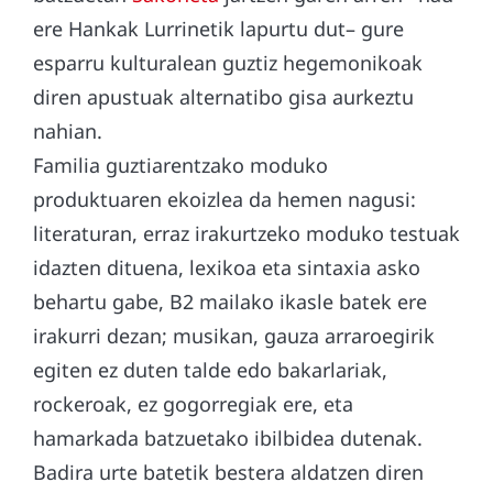
ere Hankak Lurrinetik lapurtu dut– gure
esparru kulturalean guztiz hegemonikoak
diren apustuak alternatibo gisa aurkeztu
nahian.
Familia guztiarentzako moduko
produktuaren ekoizlea da hemen nagusi:
literaturan, erraz irakurtzeko moduko testuak
idazten dituena, lexikoa eta sintaxia asko
behartu gabe, B2 mailako ikasle batek ere
irakurri dezan; musikan, gauza arraroegirik
egiten ez duten talde edo bakarlariak,
rockeroak, ez gogorregiak ere, eta
hamarkada batzuetako ibilbidea dutenak.
Badira urte batetik bestera aldatzen diren