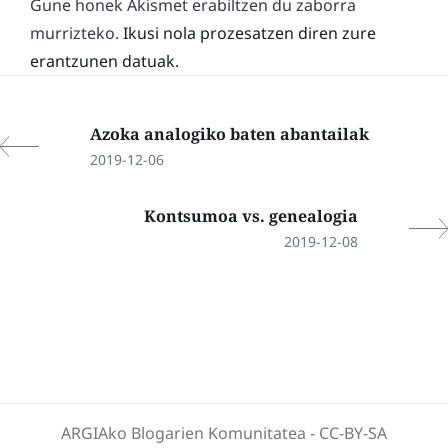
Gune honek Akismet erabiltzen du zaborra
murrizteko.
Ikusi nola prozesatzen diren zure
erantzunen datuak.
Azoka analogiko baten abantailak
2019-12-06
Kontsumoa vs. genealogia
2019-12-08
ARGIAko Blogarien Komunitatea
-
CC-BY-SA