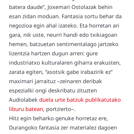
batera daude”, Joxemari Ostolazak behin
esan zidan moduan. Fantasia sortu behar da
negozioa egin ahal izateko. Eta horretan ari
gara, nik uste, neurri handi edo txikiagoan
hemen, batzuetan sentimentalago jartzeko
lizentzia hartzen dugun arren: gure
industriatxo kulturalaren giharra erakusten,
zarata egiten, “asotsik gabe irabazirik ez”
maximari jarraituz –zeinaren deribak
espezialki ongi deskribatu zituzten
Audiolabek
duela urte batzuk publikatutako
liburu batean
, portzierto–.
Hitz egin beharko genuke horretaz ere,
Durangoko fantasia zer materialez dagoen