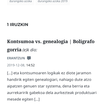
durangoko azoka
durangoko azoka 2019
1 IRUZKIN
Kontsumoa vs. genealogia | Boligrafo
gorria
(e)k dio:
ERANTZUN
2019-12-08,
14:52
[…] eta kontsumoaren logikak ez diote jaramon
handirik egiten genealogiari, nahiago dute atzo
aipatzen genuen star systema, dena berria eta
aurrekaririk gabekoa dela aurkezteak produktuari
mesede egiten […]