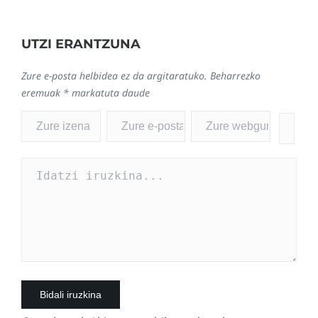
UTZI ERANTZUNA
Zure e-posta helbidea ez da argitaratuko.
Beharrezko
eremuak
*
markatuta daude