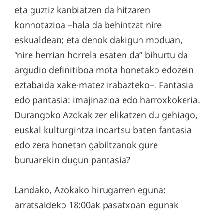
eta guztiz kanbiatzen da hitzaren
konnotazioa –hala da behintzat nire
eskualdean; eta denok dakigun moduan,
“nire herrian horrela esaten da” bihurtu da
argudio definitiboa mota honetako edozein
eztabaida xake-matez irabazteko–. Fantasia
edo pantasia: imajinazioa edo harroxkokeria.
Durangoko Azokak zer elikatzen du gehiago,
euskal kulturgintza indartsu baten fantasia
edo zera honetan gabiltzanok gure
buruarekin dugun pantasia?
Landako, Azokako hirugarren eguna:
arratsaldeko 18:00ak pasatxoan egunak