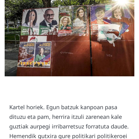
Kartel horiek. Egun batzuk kanpoan pasa
dituzu eta pam, herrira itzuli zarenean kale
guztiak aurpegi irribarretsuz forratuta daude.
Hemendik gutxira gure politikari politikeroei