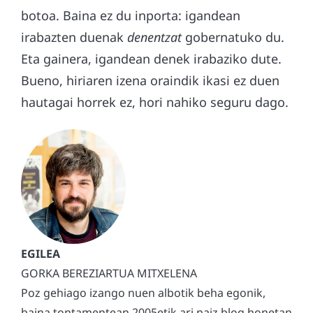
botoa. Baina ez du inporta: igandean
irabazten duenak
denentzat
gobernatuko du.
Eta gainera, igandean denek irabaziko dute.
Bueno, hiriaren izena oraindik ikasi ez duen
hautagai horrek ez, hori nahiko seguru dago.
GORKA BEREZIARTUA MITXELENA
Poz gehiago izango nuen albotik beha egonik,
baina tontamentean 2005etik ari naiz blog honetan