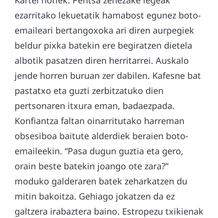
ezarritako lekuetatik hamabost egunez boto-
emaileari bertangoxoka ari diren aurpegiek
beldur pixka batekin ere begiratzen dietela
albotik pasatzen diren herritarrei. Auskalo
jende horren buruan zer dabilen. Kafesne bat
pastatxo eta guzti zerbitzatuko dien
pertsonaren itxura eman, badaezpada.
Konfiantza faltan oinarritutako harreman
obsesiboa baitute alderdiek beraien boto-
emaileekin. “Pasa dugun guztia eta gero,
orain beste batekin joango ote zara?”
moduko galderaren batek zeharkatzen du
mitin bakoitza. Gehiago jokatzen da ez
galtzera irabaztera baino. Estropezu txikienak