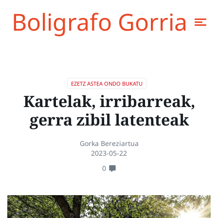
Boligrafo Gorria
EZETZ ASTEA ONDO BUKATU
Kartelak, irribarreak,
gerra zibil latenteak
Gorka Bereziartua
2023-05-22
0