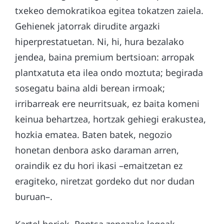
txekeo demokratikoa egitea tokatzen zaiela.
Gehienek jatorrak dirudite argazki
hiperprestatuetan. Ni, hi, hura bezalako
jendea, baina premium bertsioan: arropak
plantxatuta eta ilea ondo moztuta; begirada
sosegatu baina aldi berean irmoak;
irribarreak ere neurritsuak, ez baita komeni
keinua behartzea, hortzak gehiegi erakustea,
hozkia ematea. Baten batek, negozio
honetan denbora asko daraman arren,
oraindik ez du hori ikasi –emaitzetan ez
eragiteko, niretzat gordeko dut nor dudan
buruan–.
Kartel horiek. Pentsa zenezake legeak