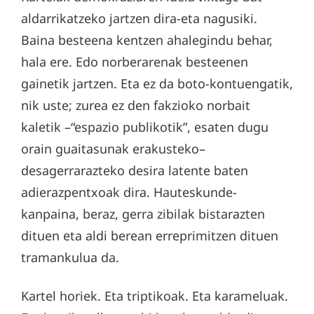
aldarrikatzeko jartzen dira-eta nagusiki.
Baina besteena kentzen ahalegindu behar,
hala ere. Edo norberarenak besteenen
gainetik jartzen. Eta ez da boto-kontuengatik,
nik uste; zurea ez den fakzioko norbait
kaletik –“espazio publikotik”, esaten dugu
orain guaitasunak erakusteko–
desagerrarazteko desira latente baten
adierazpentxoak dira. Hauteskunde-
kanpaina, beraz, gerra zibilak bistarazten
dituen eta aldi berean erreprimitzen dituen
tramankulua da.
Kartel horiek. Eta triptikoak. Eta karameluak.