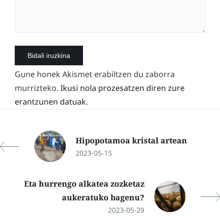
Gune honek Akismet erabiltzen du zaborra
murrizteko.
Ikusi nola prozesatzen diren zure
erantzunen datuak.
Hipopotamoa kristal artean
2023-05-15
Eta hurrengo alkatea zozketaz
aukeratuko bagenu?
2023-05-29