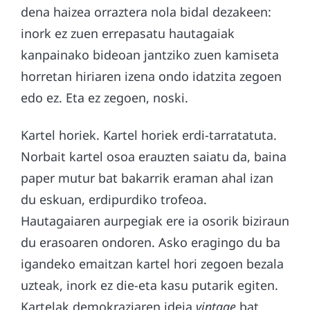
dena haizea orraztera nola bidal dezakeen:
inork ez zuen errepasatu hautagaiak
kanpainako bideoan jantziko zuen kamiseta
horretan hiriaren izena ondo idatzita zegoen
edo ez. Eta ez zegoen, noski.
Kartel horiek. Kartel horiek erdi-tarratatuta.
Norbait kartel osoa erauzten saiatu da, baina
paper mutur bat bakarrik eraman ahal izan
du eskuan, erdipurdiko trofeoa.
Hautagaiaren aurpegiak ere ia osorik biziraun
du erasoaren ondoren. Asko eragingo du ba
igandeko emaitzan kartel hori zegoen bezala
uzteak, inork ez die-eta kasu putarik egiten.
Kartelak demokraziaren ideia
vintage
bat