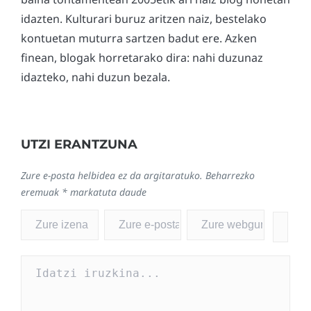
idazten. Kulturari buruz aritzen naiz, bestelako
kontuetan muturra sartzen badut ere. Azken
finean, blogak horretarako dira: nahi duzunaz
idazteko, nahi duzun bezala.
UTZI ERANTZUNA
Zure e-posta helbidea ez da argitaratuko.
Beharrezko
eremuak
*
markatuta daude