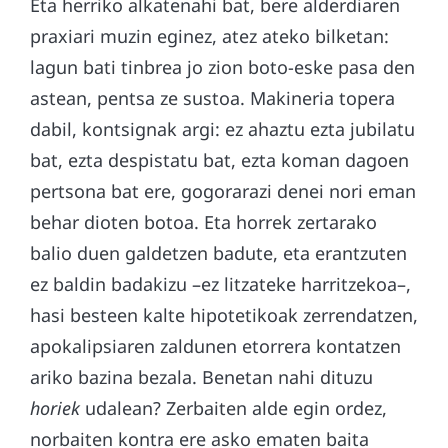
Eta herriko alkatenahi bat, bere alderdiaren
praxiari muzin eginez, atez ateko bilketan:
lagun bati tinbrea jo zion boto-eske pasa den
astean, pentsa ze sustoa. Makineria topera
dabil, kontsignak argi: ez ahaztu ezta jubilatu
bat, ezta despistatu bat, ezta koman dagoen
pertsona bat ere, gogorarazi denei nori eman
behar dioten botoa. Eta horrek zertarako
balio duen galdetzen badute, eta erantzuten
ez baldin badakizu –ez litzateke harritzekoa–,
hasi besteen kalte hipotetikoak zerrendatzen,
apokalipsiaren zaldunen etorrera kontatzen
ariko bazina bezala. Benetan nahi dituzu
horiek
udalean? Zerbaiten alde egin ordez,
norbaiten kontra ere asko ematen baita