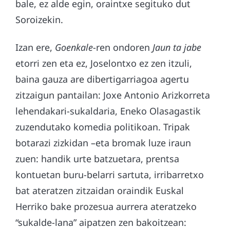
bale, ez alde egin, oraintxe segituko dut
Soroizekin.
Izan ere,
Goenkale
-ren ondoren
Jaun ta jabe
etorri zen eta ez, Joselontxo ez zen itzuli,
baina gauza are dibertigarriagoa agertu
zitzaigun pantailan: Joxe Antonio Arizkorreta
lehendakari-sukaldaria, Eneko Olasagastik
zuzendutako komedia politikoan. Tripak
botarazi zizkidan –eta bromak luze iraun
zuen: handik urte batzuetara, prentsa
kontuetan buru-belarri sartuta, irribarretxo
bat ateratzen zitzaidan oraindik Euskal
Herriko bake prozesua aurrera ateratzeko
“sukalde-lana” aipatzen zen bakoitzean: