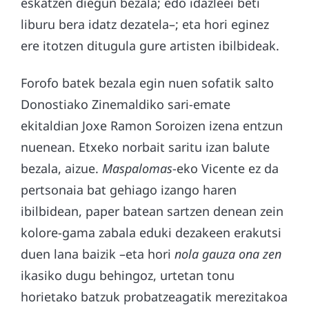
eskatzen diegun bezala; edo idazleei beti
liburu bera idatz dezatela–; eta hori eginez
ere itotzen ditugula gure artisten ibilbideak.
Forofo batek bezala egin nuen sofatik salto
Donostiako Zinemaldiko sari-emate
ekitaldian Joxe Ramon Soroizen izena entzun
nuenean. Etxeko norbait saritu izan balute
bezala, aizue.
Maspalomas
-eko Vicente ez da
pertsonaia bat gehiago izango haren
ibilbidean, paper batean sartzen denean zein
kolore-gama zabala eduki dezakeen erakutsi
duen lana baizik –eta hori
nola gauza ona zen
ikasiko dugu behingoz, urtetan tonu
horietako batzuk probatzeagatik merezitakoa