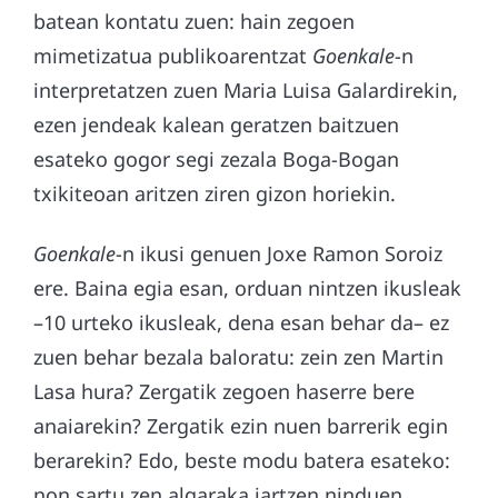
batean kontatu zuen: hain zegoen
mimetizatua publikoarentzat
Goenkale
-n
interpretatzen zuen Maria Luisa Galardirekin,
ezen jendeak kalean geratzen baitzuen
esateko gogor segi zezala Boga-Bogan
txikiteoan aritzen ziren gizon horiekin.
Goenkale
-n ikusi genuen Joxe Ramon Soroiz
ere. Baina egia esan, orduan nintzen ikusleak
–10 urteko ikusleak, dena esan behar da– ez
zuen behar bezala baloratu: zein zen Martin
Lasa hura? Zergatik zegoen haserre bere
anaiarekin? Zergatik ezin nuen barrerik egin
berarekin? Edo, beste modu batera esateko:
non sartu zen algaraka jartzen ninduen