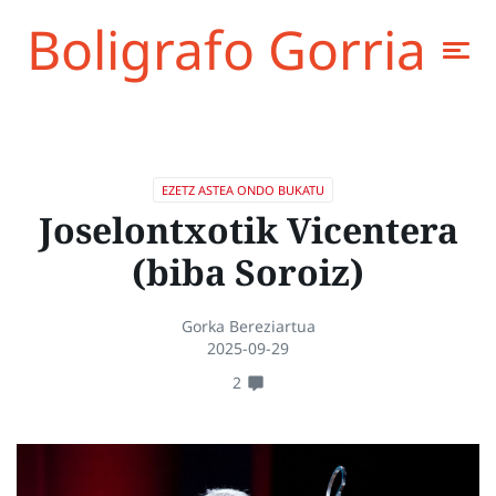
Boligrafo Gorria
EZETZ ASTEA ONDO BUKATU
Joselontxotik Vicentera
(biba Soroiz)
Gorka Bereziartua
2025-09-29
2