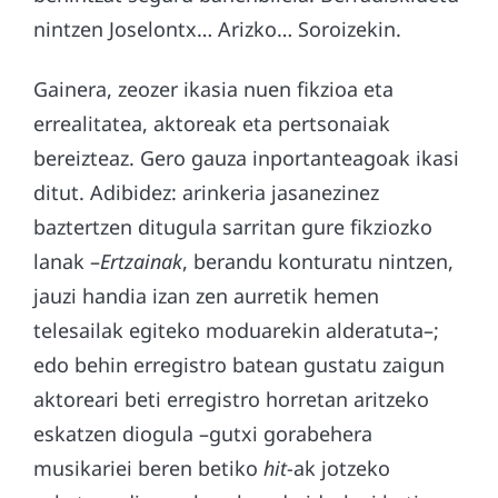
nintzen Joselontx… Arizko… Soroizekin.
Gainera, zeozer ikasia nuen fikzioa eta
errealitatea, aktoreak eta pertsonaiak
bereizteaz. Gero gauza inportanteagoak ikasi
ditut. Adibidez: arinkeria jasanezinez
baztertzen ditugula sarritan gure fikziozko
lanak –
Ertzainak
, berandu konturatu nintzen,
jauzi handia izan zen aurretik hemen
telesailak egiteko moduarekin alderatuta–;
edo behin erregistro batean gustatu zaigun
aktoreari beti erregistro horretan aritzeko
eskatzen diogula –gutxi gorabehera
musikariei beren betiko
hit
-ak jotzeko