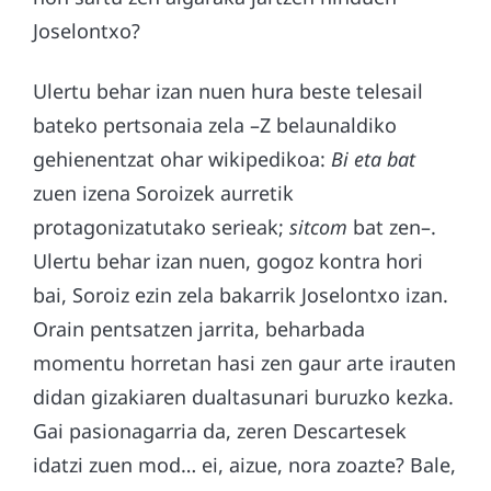
Joselontxo?
Ulertu behar izan nuen hura beste telesail
bateko pertsonaia zela –Z belaunaldiko
gehienentzat ohar wikipedikoa:
Bi eta bat
zuen izena Soroizek aurretik
protagonizatutako serieak;
sitcom
bat zen–.
Ulertu behar izan nuen, gogoz kontra hori
bai, Soroiz ezin zela bakarrik Joselontxo izan.
Orain pentsatzen jarrita, beharbada
momentu horretan hasi zen gaur arte irauten
didan gizakiaren dualtasunari buruzko kezka.
Gai pasionagarria da, zeren Descartesek
idatzi zuen mod… ei, aizue, nora zoazte? Bale,