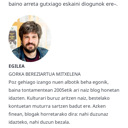
baino arreta gutxiago eskaini diogunok ere–.
GORKA BEREZIARTUA MITXELENA
Poz gehiago izango nuen albotik beha egonik,
baina tontamentean 2005etik ari naiz blog honetan
idazten. Kulturari buruz aritzen naiz, bestelako
kontuetan muturra sartzen badut ere. Azken
finean, blogak horretarako dira: nahi duzunaz
idazteko, nahi duzun bezala.