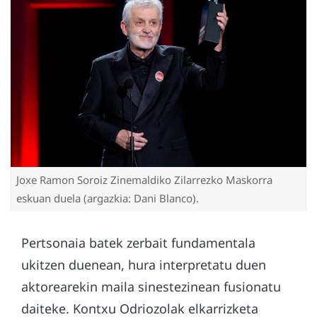
Joxe Ramon Soroiz Zinemaldiko Zilarrezko Maskorra
eskuan duela (argazkia: Dani Blanco).
Pertsonaia batek zerbait fundamentala
ukitzen duenean, hura interpretatu duen
aktorearekin maila sinestezinean fusionatu
daiteke. Kontxu Odriozolak elkarrizketa