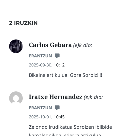
2 IRUZKIN
Carlos Gebara
(e)k dio:
ERANTZUN
2025-09-30,
10:12
Bikaina artikulua. Gora Soroiz!!!!
Iratxe Hernandez
(e)k dio:
ERANTZUN
2025-10-01,
10:45
Ze ondo irudikatua Soroizen ibilbide
kamaleonikoa, ederra artikulua.