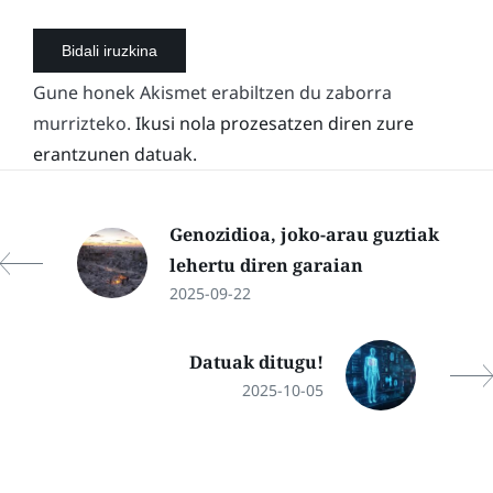
Gune honek Akismet erabiltzen du zaborra
murrizteko.
Ikusi nola prozesatzen diren zure
erantzunen datuak.
Genozidioa, joko-arau guztiak
lehertu diren garaian
2025-09-22
Datuak ditugu!
2025-10-05