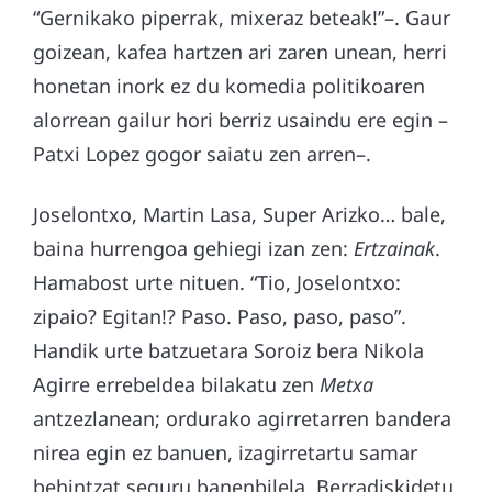
“Gernikako piperrak, mixeraz beteak!”–. Gaur
goizean, kafea hartzen ari zaren unean, herri
honetan inork ez du komedia politikoaren
alorrean gailur hori berriz usaindu ere egin –
Patxi Lopez gogor saiatu zen arren–.
Joselontxo, Martin Lasa, Super Arizko… bale,
baina hurrengoa gehiegi izan zen:
Ertzainak
.
Hamabost urte nituen. “Tio, Joselontxo:
zipaio? Egitan!? Paso. Paso, paso, paso”.
Handik urte batzuetara Soroiz bera Nikola
Agirre errebeldea bilakatu zen
Metxa
antzezlanean; ordurako agirretarren bandera
nirea egin ez banuen, izagirretartu samar
behintzat seguru banenbilela. Berradiskidetu