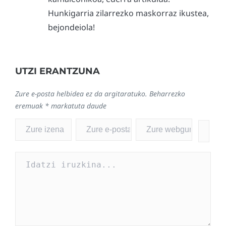
Hunkigarria zilarrezko maskorraz ikustea,
bejondeiola!
UTZI ERANTZUNA
Zure e-posta helbidea ez da argitaratuko.
Beharrezko
eremuak
*
markatuta daude