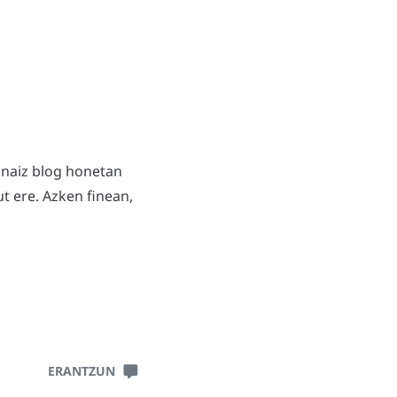
 naiz blog honetan
t ere. Azken finean,
ERANTZUN