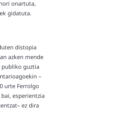
hori onartuta,
ek gidatuta.
duten distopia
rian azken mende
 publiko guztia
ntarioagoekin –
0 urte Ferrolgo
 bai, esperientzia
entzat– ez dira