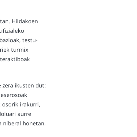
etan. Hildakoen
ifizialeko
bazioak, testu-
riek turmix
nteraktiboak
 zera ikusten dut:
 deserosoak
osorik irakurri,
doluari aurre
a niberal honetan,