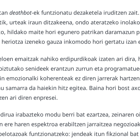
etan
deathbot
-ek funtzionatu dezaketela iruditzen zait
tik, urteak iraun ditzakeena, ondo ateratzeko inola
ako, hildako maite hori egunero patrikan daramazun p
heriotza izeneko gauza inkomodo hori gertatu izan e
oen emaitzak nahiko erdipurdikoak izaten ari dira, h
piztutako senideek erantzun zurrun eta programatu
in emozionalki koherenteak ez diren jarrerak hartzen 
lau samarra da haiekin hitz egitea. Baina hori bost ax
zen ari diren enpresei.
irua irabazteko modu berri bat ezartzea, zeinaren o
n ere haren espektroa erabiltzen jarraitzea negozioa
elotazoak funtzionatzeko: jendeak itun fikzional bat