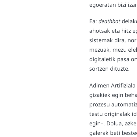
egoeratan bizi iz
Ea:
deathbot
delako
ahotsak eta hitz 
sistemak dira, nor
mezuak, mezu elek
digitaletik pasa o
sortzen dituzte.
Adimen Artifiziala
gizakiek egin beha
prozesu automatiza
testu originalak i
egin–. Dolua, azke
galerak beti beste