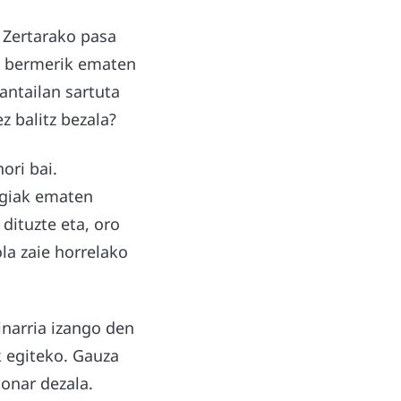
. Zertarako pasa
ko bermerik ematen
antailan sartuta
z balitz bezala?
ori bai.
egiak ematen
dituzte eta, oro
ola zaie horrelako
inarria izango den
k egiteko. Gauza
 onar dezala.