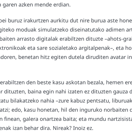
an garen azken mende erdian.
ei buruz irakurtzen aurkitu dut nire burua aste hon
egiteko moduak simulatzeko diseinatutako adimen art
baiten arrasto digitalak erabiltzen dituzte –ahots-gra
tronikoak eta sare sozialetako argitalpenak–, eta ho
ndoren, benetan hitz egiten dutela diruditen avatar i
 erabiltzen den beste kasu askotan bezala, hemen ere
r dituzten, baina egin nahi izaten ez dituzten gauza
tu bilakatzeko nahia –zure kabuz pentsatu, liburuak 
datzi; edo, kasu honetan, hil den inguruko norbaiten 
n finean, galera onartzea baita; eta mundu nartzisist
enak izan behar dira. Nireak? Inoiz ez.