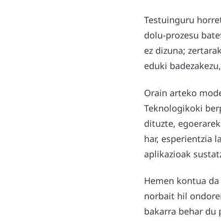
Testuinguru horr
dolu-prozesu bate
ez dizuna; zertar
eduki badezakezu, 
Orain arteko model
Teknologikoki ber
dituzte, egoerarek
har, esperientzia 
aplikazioak sustat
Hemen kontua da d
norbait hil ondore
bakarra behar du p