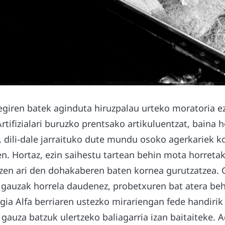
egiren batek aginduta hiruzpalau urteko moratoria e
rtifizialari buruzko prentsako artikuluentzat, baina 
an, dili-dale jarraituko dute mundu osoko agerkariek k
tzen. Hortaz, ezin saihestu tartean behin mota horret
tzen ari den dohakaberen baten kornea gurutzatzea. G
a gauzak horrela daudenez, probetxuren bat atera be
ogia Alfa berriaren ustezko mirariengan fede handiri
 gauza batzuk ulertzeko baliagarria izan baitaiteke. A