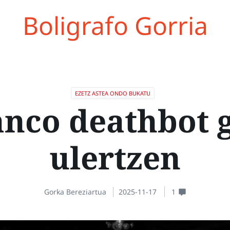
Boligrafo Gorria
EZETZ ASTEA ONDO BUKATU
anco deathbot g
ulertzen
Gorka Bereziartua
2025-11-17
1