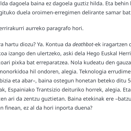
ilda dagoela baina ez dagoela guztiz hilda. Eta behin 
egituko duela oroimen-erregimen delirante samar bat
rrirakurri aurreko paragrafo hori.
ra hartu diozu? Ya. Kontua da
deathbot
-ek iragartzen 
akoa izango den ulertzeko, aski dela Hego Euskal Her
koari pixka bat erreparatzea. Nola kudeatu den gauza
monorkidoa hil ondoren, alegia. Teknologia errudime
bizia eta abar–, baina ostegun honetan beteko ditu 5
ak, Espainiako Trantsizio deituriko horrek, alegia. Eta
en ari da zentzu guztietan. Baina etekinak ere –batzu
n finean, ez al da hori inporta duena?