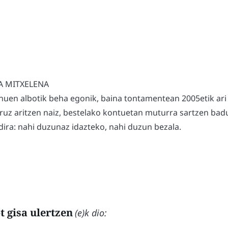
A MITXELENA
nuen albotik beha egonik, baina tontamentean 2005etik ari
uruz aritzen naiz, bestelako kontuetan muturra sartzen badu
ira: nahi duzunaz idazteko, nahi duzun bezala.
 gisa ulertzen
(e)k dio: