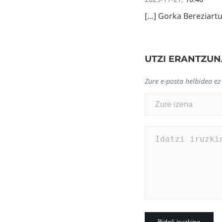
[…] Gorka Bereziartu
UTZI ERANTZUN
Zure e-posta helbidea ez