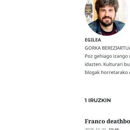
GORKA BEREZIARTU
Poz gehiago izango 
idazten. Kulturari b
blogak horretarako d
1 IRUZKIN
Franco deathbot
2025-11-21,
10:46