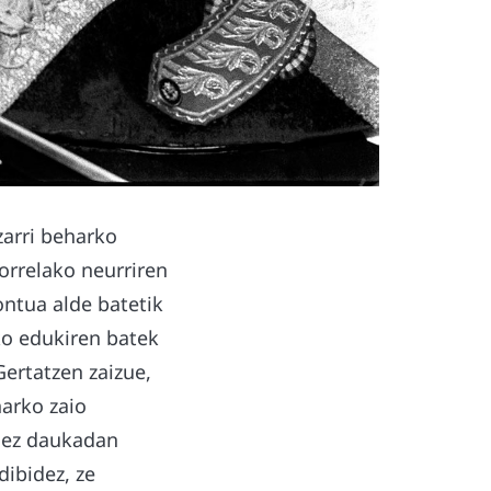
zarri beharko
horrelako neurriren
ontua alde batetik
ako edukiren batek
ertatzen zaizue,
harko zaio
k ez daukadan
dibidez, ze