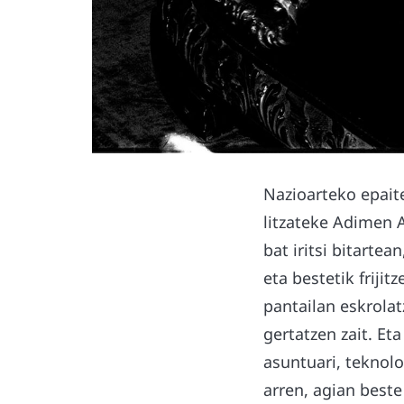
Nazioarteko epait
litzateke Adimen A
bat iritsi bitarte
eta bestetik friji
pantailan eskrola
gertatzen zait. Et
asuntuari, teknol
arren, agian beste