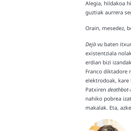
Alegia, hildakoa h
guztiak aurrera s
Orain, mesedez, be
Dejà vu
baten itxu
existentziala nol
erdian bizi izanda
Franco diktadore 
elektrodoak, kare 
Patxiren
deathbot
-
nahiko pobrea izat
makalak. Eta, azke