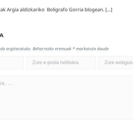
ak Argia aldizkariko Boligrafo Gorria blogean. […]
A
 da argitaratuko.
Beharrezko eremuak
*
markatuta daude