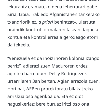
lekurantz eramateko dena leherrarazi gabe –
Siria, Libia, Irak edo Afganistanen tankerako
txandriorik ez,
a priori
behintzat–, ulertuta
oraindik kontrol formalaren fasean dagoela
kontua eta kontrol erreala geroxeago etorri
daitekeela.
“Venezuela ez da inoiz inoren kolonia izango
berriz”, adierazi zuen Maduroren ordez
agintea hartu duen Delcy Rodriguezek
urtarrilaren 3an bertan. Agian arrazoia zuen.
Hori bai, AEBen protektoratu bilakatzeko
arriskua oso agerikoa da. Eta ez diot
nagusikeriaz: bere buruaz iritzi oso ona