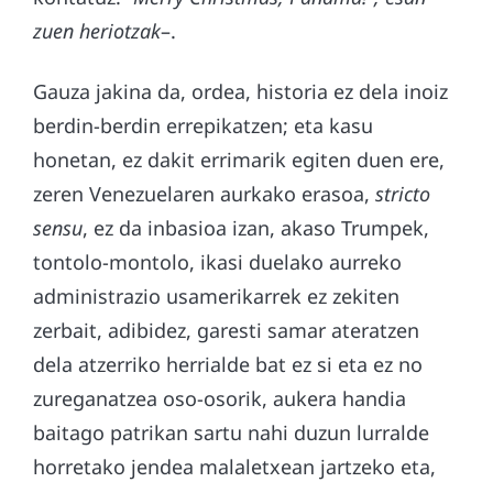
zuen heriotzak
–.
Gauza jakina da, ordea, historia ez dela inoiz
berdin-berdin errepikatzen; eta kasu
honetan, ez dakit errimarik egiten duen ere,
zeren Venezuelaren aurkako erasoa,
stricto
sensu
, ez da inbasioa izan, akaso Trumpek,
tontolo-montolo, ikasi duelako aurreko
administrazio usamerikarrek ez zekiten
zerbait, adibidez, garesti samar ateratzen
dela atzerriko herrialde bat ez si eta ez no
zureganatzea oso-osorik, aukera handia
baitago patrikan sartu nahi duzun lurralde
horretako jendea malaletxean jartzeko eta,