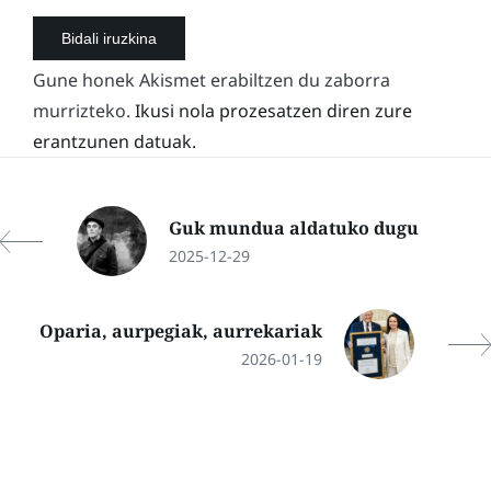
Gune honek Akismet erabiltzen du zaborra
murrizteko.
Ikusi nola prozesatzen diren zure
erantzunen datuak.
Guk mundua aldatuko dugu
2025-12-29
Oparia, aurpegiak, aurrekariak
2026-01-19