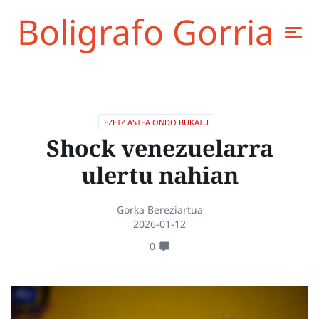
Boligrafo Gorria
EZETZ ASTEA ONDO BUKATU
Shock venezuelarra
ulertu nahian
Gorka Bereziartua
2026-01-12
0