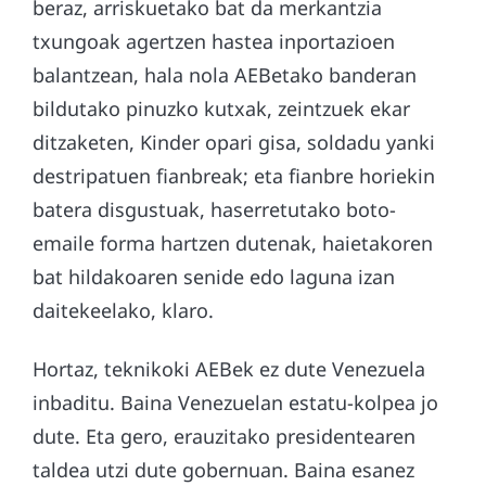
beraz, arriskuetako bat da merkantzia
txungoak agertzen hastea inportazioen
balantzean, hala nola AEBetako banderan
bildutako pinuzko kutxak, zeintzuek ekar
ditzaketen, Kinder opari gisa, soldadu yanki
destripatuen fianbreak; eta fianbre horiekin
batera disgustuak, haserretutako boto-
emaile forma hartzen dutenak, haietakoren
bat hildakoaren senide edo laguna izan
daitekeelako, klaro.
Hortaz, teknikoki AEBek ez dute Venezuela
inbaditu. Baina Venezuelan estatu-kolpea jo
dute. Eta gero, erauzitako presidentearen
taldea utzi dute gobernuan. Baina esanez