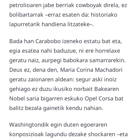
petrolioaren jabe berriak cowboyak direla, ez
bolibartarrak –erraz esaten da: historiako
lapurretarik handiena litzateke–.
Bada han Carabobo izeneko estatu bat eta,
egia esatea nahi baduzue, ni ere horrelaxe
geratu naiz, aurpegi babokara samarrarekin.
Deus ez, dena den, Maria Corina Machadori
geratu zaionaren aldean: segur aski inoiz
gehiago ez duzu ikusiko norbait Bakearen
Nobel saria bigarren eskuko Opel Corsa bat
balitz bezala gainetik kendu nahian.
Washingtondik egin duten egoeraren
konposizioak lagundu dezake shockaren –eta