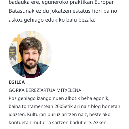
badauka ere, eguneroko praktikan Europar
Batasunak ez du jokatzen estatus hori baino
askoz gehiago edukiko balu bezala.
GORKA BEREZIARTUA MITXELENA
Poz gehiago izango nuen albotik beha egonik,
baina tontamentean 2005etik ari naiz blog honetan
idazten. Kulturari buruz aritzen naiz, bestelako
kontuetan muturra sartzen badut ere. Azken