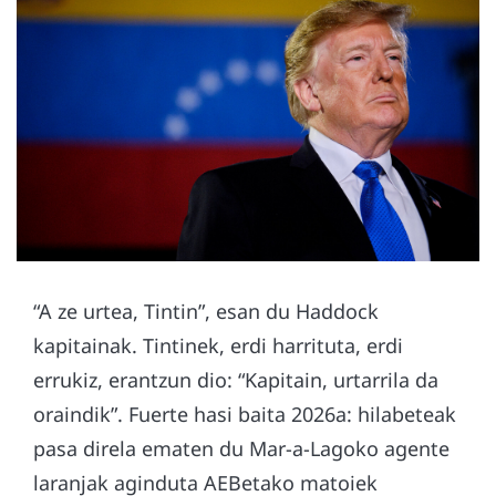
“A ze urtea, Tintin”, esan du Haddock
kapitainak. Tintinek, erdi harrituta, erdi
errukiz, erantzun dio: “Kapitain, urtarrila da
oraindik”. Fuerte hasi baita 2026a: hilabeteak
pasa direla ematen du Mar-a-Lagoko agente
laranjak aginduta AEBetako matoiek