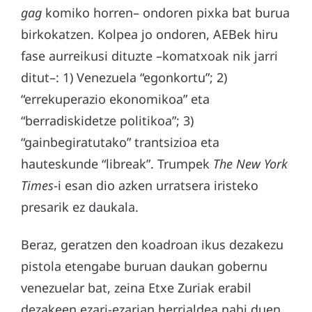
gag
komiko horren– ondoren pixka bat burua
birkokatzen. Kolpea jo ondoren, AEBek hiru
fase aurreikusi dituzte –komatxoak nik jarri
ditut–: 1) Venezuela “egonkortu”; 2)
“errekuperazio ekonomikoa” eta
“berradiskidetze politikoa”; 3)
“gainbegiratutako” trantsizioa eta
hauteskunde “libreak”. Trumpek
The New York
Times
-i esan dio azken urratsera iristeko
presarik ez daukala.
Beraz, geratzen den koadroan ikus dezakezu
pistola etengabe buruan daukan gobernu
venezuelar bat, zeina Etxe Zuriak erabil
dezakeen ezari-ezarian herrialdea nahi duen