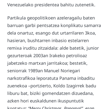
Venezuelako presidentea bahitu zutenetik.
Partikula geopolitikoen azeleragailu baten
barruan garbi pentsatzea konplikatu samarra
dela onartuz, esango dut urtarrilaren 3koa,
hasieran, bushtarren inbasio estelarren
remixa iruditu zitzaidala: alde batetik, junior
gezurteroak 2003an Irakeko petrolioaz
jabetzeko martxan jarritakoa; bestetik,
seniorrak 1989an Manuel Noriegari
narkotrafikoa leporatuta Panama inbaditu
zuenekoa –portzierto, Koldo Izagirrek badu
liburu bat, biziki gomendatzen dizuedana,
azken hori euskaldunen ikuspuntutik
kontatuz:
“Merry Christmas, Panama!”, esan