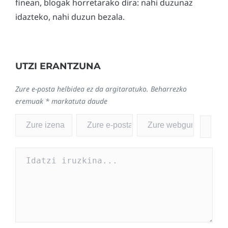
finean, blogak horretarako dira: nahi duzunaz
idazteko, nahi duzun bezala.
UTZI ERANTZUNA
Zure e-posta helbidea ez da argitaratuko.
Beharrezko
eremuak
*
markatuta daude