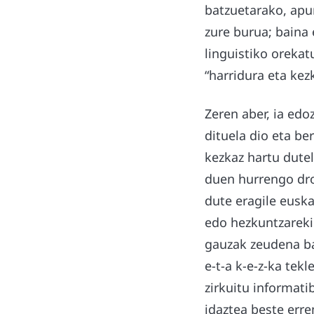
batzuetarako, apur
zure burua; baina 
linguistiko orekatu
“harridura eta kez
Zeren aber, ia edo
dituela dio eta b
kezkaz hartu dute
duen hurrengo dron
dute eragile eusk
edo hezkuntzarekin
gauzak zeudena ba
e-t-a k-e-z-ka tek
zirkuitu informat
idaztea beste err