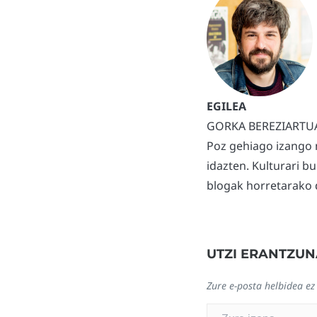
GORKA BEREZIARTU
Poz gehiago izango 
idazten. Kulturari b
blogak horretarako d
UTZI ERANTZUN
Zure e-posta helbidea ez