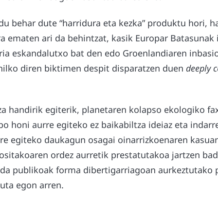
du behar dute “harridura eta kezka” produktu hori, ha
ra ematen ari da behintzat, kasik Europar Batasunak 
eria eskandalutxo bat den edo Groenlandiaren inbasio
hilko diren biktimen despit disparatzen duen
deeply 
a handirik egiterik, planetaren kolapso ekologiko fa
o honi aurre egiteko ez baikabiltza ideiaz eta indarr
rre egiteko daukagun osagai oinarrizkoenaren kasuan 
ositakoaren ordez aurretik prestatutakoa jartzen bad
z da publikoak forma dibertigarriagoan aurkeztutako 
tuta egon arren.