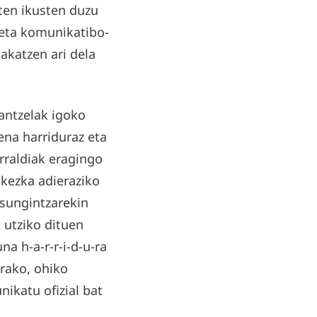
aten ikusten duzu
dieta komunikatibo-
lakatzen ari dela
rantzelak igoko
ena harriduraz eta
rraldiak eragingo
 kezka adieraziko
asungintzarekin
 utziko dituen
 h-a-r-r-i-d-u-ra
erako, ohiko
ikatu ofizial bat