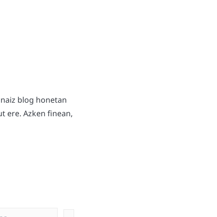
 naiz blog honetan
t ere. Azken finean,