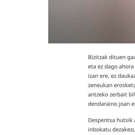
Bizitzak dituen ga
eta ez dago ahora 
izan ere, ez dauka
zeneukan erosketa
antzeko zerbait bi
dendaraino joan e
Despentsa hutsik a
inbokatu dezakezu