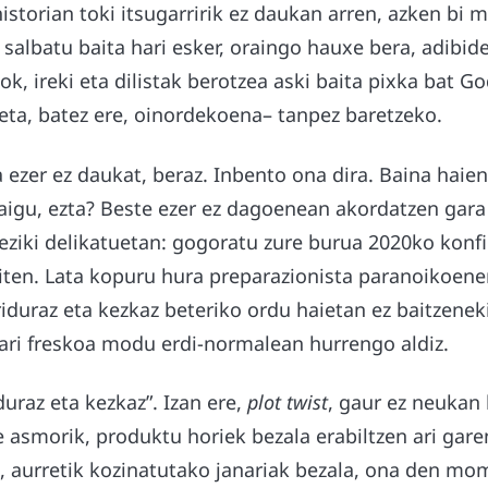
istorian toki itsugarririk ez daukan arren, azken bi
 salbatu baita hari esker, oraingo hauxe bera, adibi
, ireki eta dilistak berotzea aski baita pixka bat God
eta, batez ere, oinordekoena– tanpez baretzeko.
ezer ez daukat, beraz. Inbento ona dira. Baina haie
aigu, ezta? Beste ezer ez dagoenean akordatzen gara
ziki delikatuetan: gogoratu zure burua 2020ko kon
iten. Lata kopuru hura preparazionista paranoikoen
iduraz eta kezkaz beteriko ordu haietan ez baitzenek
ari freskoa modu erdi-normalean hurrengo aldiz.
duraz eta kezkaz”. Izan ere,
plot twist
, gaur ez neukan
e asmorik, produktu horiek bezala erabiltzen ari gare
a, aurretik kozinatutako janariak bezala, ona den m