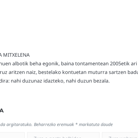
A MITXELENA
nuen albotik beha egonik, baina tontamentean 2005etik ari
uruz aritzen naiz, bestelako kontuetan muturra sartzen badu
ira: nahi duzunaz idazteko, nahi duzun bezala.
A
 da argitaratuko.
Beharrezko eremuak
*
markatuta daude