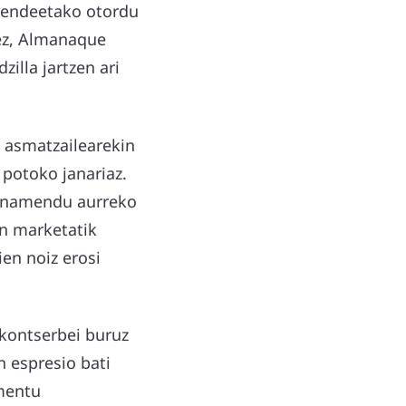
 mendeetako otordu
dez, Almanaque
zilla jartzen ari
n asmatzailearekin
 potoko janariaz.
finamendu aurreko
en marketatik
ien noiz erosi
 kontserbei buruz
n espresio bati
omentu