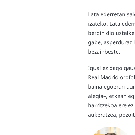
Lata ederretan sal
izateko. Lata eder
berdin dio ustelk
gabe, asperduraz 
bezainbeste.
Igual ez dago gauz
Real Madrid orofob
baina egoerari au
alegia–, etxean eg
harritzekoa ere e
aukeratzea, pozoi