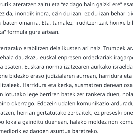
utik ateratzen zaitu eta “ez dago hain gaizki ere” es
ez da, inondik inora, ezin du izan, ez du izan behar, 
 baten oinarria. Eta, tamalez, iruditzen zait horixe bi
ka” formula gure artean.
zertarako erabiltzen dela ikusten ari naiz. Trumpek a
erehala dauzkazu euskal enpresen ordezkariak iragarp
la esaten. Euskara normalizatzearen aurkako israelda
e bidezko eraso judizialaren aurrean, harridura eta
altzaleek. Harridura eta kezka, susmatzen denean os
 lotutako lege berriren batek zer tankera duen, nola
ino okerrago. Edozein udalen komunikazio-arduraduna
leatzen, herrian gertatutako zerbaitek, ez preseski on
ibo lokala gainditu duenean, halako moldez non komun
emediorik ez dagoen asuntua baretzeko.