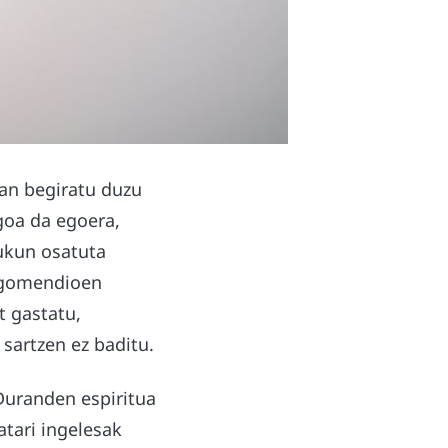
uan begiratu duzu
goa da egoera,
xukun osatuta
n gomendioen
t gastatu,
sartzen ez baditu.
 Duranden espiritua
tari ingelesak