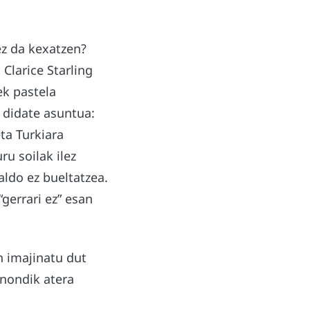
ez da kexatzen?
Clarice Starling
ek pastela
u didate asuntua:
ta Turkiara
ru soilak ilez
aldo ez bueltatzea.
“gerrari ez” esan
 imajinatu dut
 nondik atera