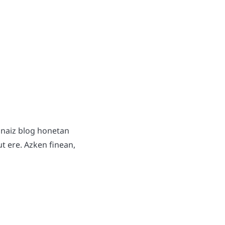
 naiz blog honetan
t ere. Azken finean,