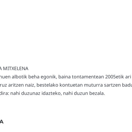
A MITXELENA
nuen albotik beha egonik, baina tontamentean 2005etik ari
uruz aritzen naiz, bestelako kontuetan muturra sartzen badu
ira: nahi duzunaz idazteko, nahi duzun bezala.
A