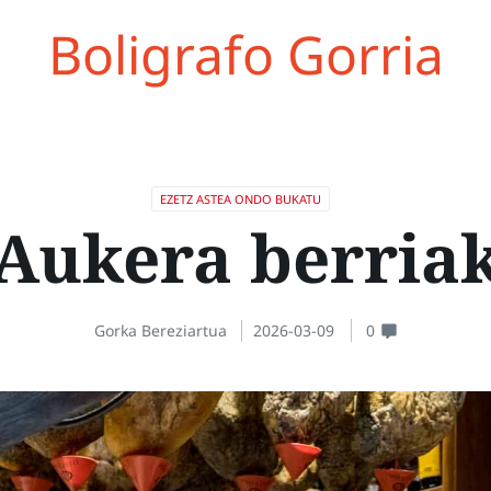
Boligrafo Gorria
EZETZ ASTEA ONDO BUKATU
Aukera berria
Gorka Bereziartua
2026-03-09
0