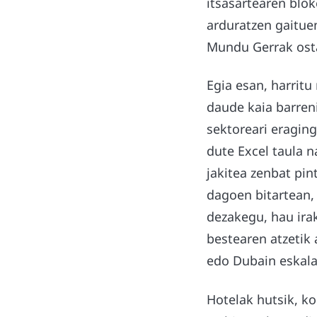
itsasartearen blo
arduratzen gaituen
Mundu Gerrak osta
Egia esan, harritu 
daude kaia barreni
sektoreari eraging
dute Excel taula n
jakitea zenbat pin
dagoen bitartean,
dezakegu, hau irak
bestearen atzetik
edo Dubain eskala
Hotelak hutsik, k