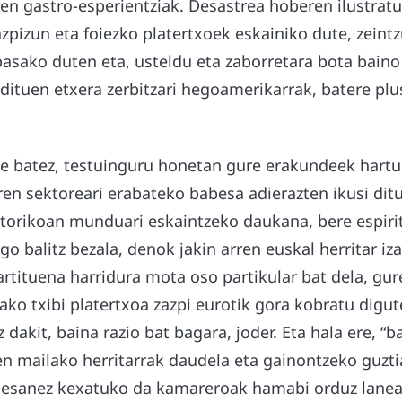
ren gastro-esperientziak. Desastrea hoberen ilustrat
zpizun eta foiezko platertxoek eskainiko dute, zein
asako duten eta, usteldu eta zaborretara bota baino
ituen etxera zerbitzari hegoamerikarrak, batere plus
de batez, testuinguru honetan gure erakundeek hartu 
en sektoreari erabateko babesa adierazten ikusi dit
orikoan munduari eskaintzeko daukana, bere espirit
ngo balitz bezala, denok jakin arren euskal herritar iz
rtituena harridura mota oso partikular bat dela, gur
ko txibi platertxoa zazpi eurotik gora kobratu digu
 dakit, baina razio bat bagara, joder. Eta hala ere, “b
en mailako herritarrak daudela eta gainontzeko guzti
 esanez kexatuko da kamareroak hamabi orduz lanea