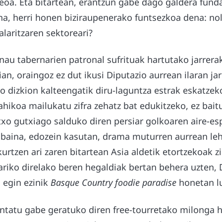
keoa. Eta bitartean, erantzun gabe dago galdera fund
a, herri honen biziraupenerako funtsezkoa dena: nola
laritzaren sektoreari?
nau tabernarien patronal sufrituak hartutako jarrerak e
an, oraingoz ez dut ikusi Diputazio aurrean ilaran jar
o dizkion kalteengatik diru-laguntza estrak eskatze
ahikoa mailukatu zifra zehatz bat edukitzeko, ez bait
txo gutxiago salduko diren persiar golkoaren aire-esp
 baina, edozein kasutan, drama muturren aurrean leh
urtzen ari zaren bitartean Asia aldetik etortzekoak zi
 ariko direlako beren hegaldiak bertan behera uzten
 egin ezinik
Basque Country foodie paradise
honetan lu
ontatu gabe geratuko diren free-tourretako milonga h