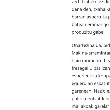
zerbitzatuko ez di
dena den, txahal-a
barran aspertuta p
batean eramango d
produzitu gabe.
Onartezina da, bi
Makina-erremintar
hain momentu hist
fresagailu bat iza
esperientzia konpa
eguerdian eskatuta
garenean. Nazio ez
politikoentzat leh
mailakoak garela”