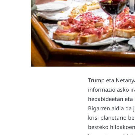
Trump eta Netanya
informazio asko ir
hedabideetan eta s
Bigarren aldia da 
krisi planetario b
besteko hildakoen