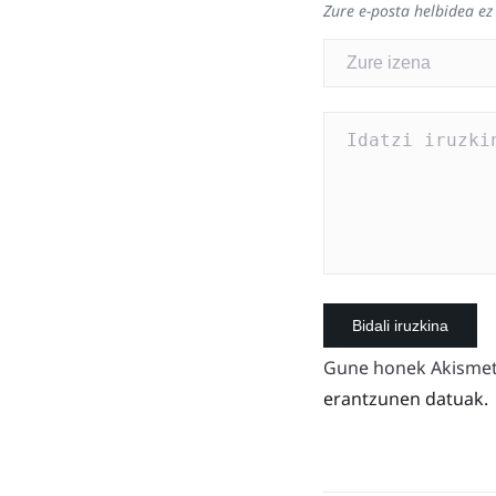
Zure e-posta helbidea ez
Gune honek Akismet 
erantzunen datuak.