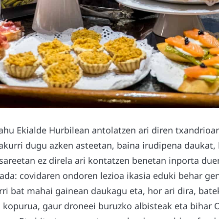
hu Ekialde Hurbilean antolatzen ari diren txandrioa
akurri dugu azken asteetan, baina irudipena daukat, 
areetan ez direla ari kontatzen benetan inporta duen
jada: covidaren ondoren lezioa ikasia eduki behar ge
erri bat mahai gainean daukagu eta, hor ari dira, bat
 kopurua, gaur droneei buruzko albisteak eta bihar