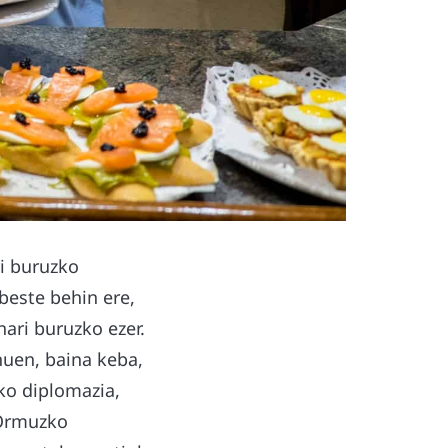
ri buruzko
beste behin ere,
ari buruzko ezer.
nuen, baina keba,
eko diplomazia,
 Ormuzko