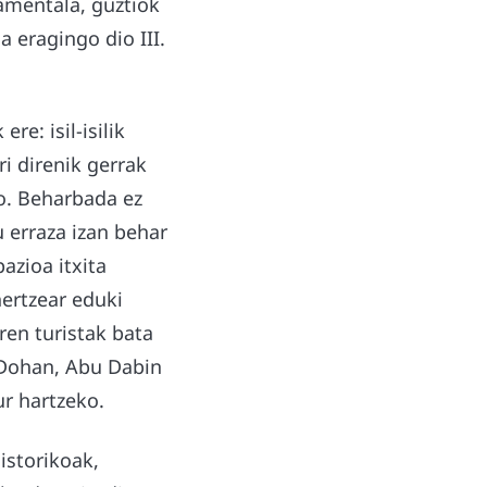
amentala, guztiok
 eragingo dio III.
re: isil-isilik
ri direnik gerrak
ko. Beharbada ez
u erraza izan behar
azioa itxita
ertzear eduki
ren turistak bata
, Dohan, Abu Dabin
r hartzeko.
istorikoak,