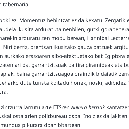
 tabernaria.
tiboki ez. Momentuz behintzat ez da kexatu. Zergatik 
udela ikusita arduratuta nenbilen, gutxi gorabehera 
narekin arduratu zen modu berean, Hannibal Lecterr
e. Niri berriz, prentsan ikusitako gauza batzuek argit
en aurkako erasoaren albo-efektuetako bat Egiptora e
zaten ari da, garrantzitsuak baitira piramideak eta bu
apiak, baina garrantzitsuagoa oraindik bidaiatik zerr
beharko dute turista koitadu horiek, noski; adibidez, 
era.
zintzurra larrutu arte ETSren
Aukera berriak
kantatzen
kal ostalarien politbureau osoa. Inoiz ez da jakiten
 mundua pikutara doan bitartean.