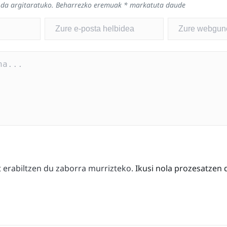
 da argitaratuko.
Beharrezko eremuak
*
markatuta daude
erabiltzen du zaborra murrizteko.
Ikusi nola prozesatzen 