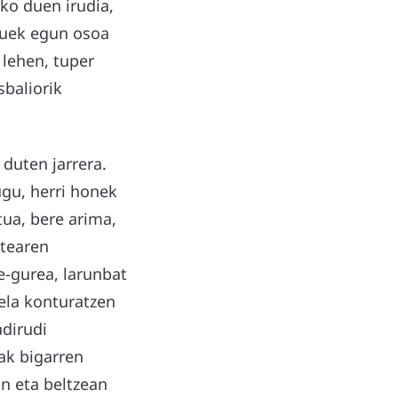
uko duen irudia,
tzuek egun osoa
 lehen, tuper
baliorik
duten jarrera.
ugu, herri honek
ua, bere arima,
atearen
e-gurea, larunbat
tela konturatzen
adirudi
ak bigarren
n eta beltzean