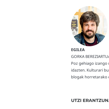
GORKA BEREZIARTU
Poz gehiago izango 
idazten. Kulturari b
blogak horretarako d
UTZI ERANTZUN