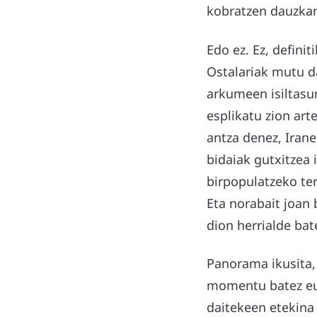
kobratzen dauzkan
Edo ez. Ez, defini
Ostalariak mutu da
arkumeen isiltasu
esplikatu zion art
antza denez, Iran
bidaiak gutxitzea i
birpopulatzeko ter
Eta norabait joan 
dion herrialde bat
Panorama ikusita, 
momentu batez eus
daitekeen etekina