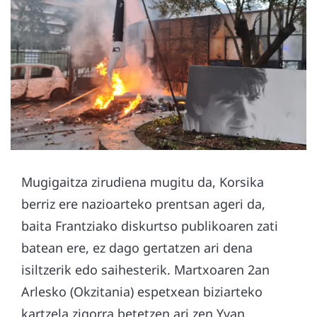
Mugigaitza zirudiena mugitu da, Korsika
berriz ere nazioarteko prentsan ageri da,
baita Frantziako diskurtso publikoaren zati
batean ere, ez dago gertatzen ari dena
isiltzerik edo saihesterik. Martxoaren 2an
Arlesko (Okzitania) espetxean biziarteko
kartzela zigorra betetzen ari zen Yvan