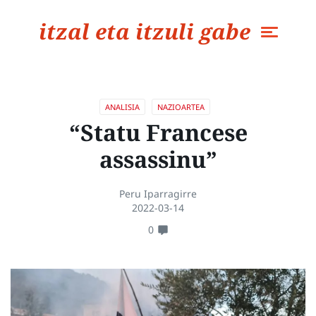
itzal eta itzuli gabe
ANALISIA
NAZIOARTEA
“Statu Francese
assassinu”
Peru Iparragirre
2022-03-14
0