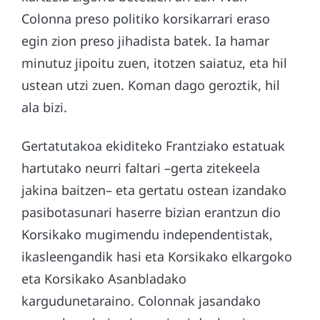
Colonna preso politiko korsikarrari eraso
egin zion preso jihadista batek. Ia hamar
minutuz jipoitu zuen, itotzen saiatuz, eta hil
ustean utzi zuen. Koman dago geroztik, hil
ala bizi.
Gertatutakoa ekiditeko Frantziako estatuak
hartutako neurri faltari –gerta zitekeela
jakina baitzen– eta gertatu ostean izandako
pasibotasunari haserre bizian erantzun dio
Korsikako mugimendu independentistak,
ikasleengandik hasi eta Korsikako elkargoko
eta Korsikako Asanbladako
kargudunetaraino. Colonnak jasandako