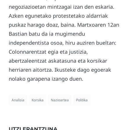
negoziazioetan mintzagai izan den eskaria.
Azken egunetako protestetako aldarriak
puskaz harago doaz, baina. Martxoaren 12an
Bastian batu da ia mugimendu
independentista osoa, hiru auziren bueltan:
Colonnarentzat egia eta justizia,
abertzaleentzat askatasuna eta korsikar
herriaren aitortza. Ikusteke dago egoerak
nolako garapena izango duen.
Analisia
Korsika
Nazioartea
Politika
UTZI ERANTZUNA