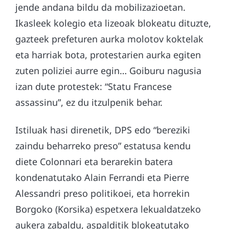
jende andana bildu da mobilizazioetan.
Ikasleek kolegio eta lizeoak blokeatu dituzte,
gazteek prefeturen aurka molotov koktelak
eta harriak bota, protestarien aurka egiten
zuten poliziei aurre egin… Goiburu nagusia
izan dute protestek: “Statu Francese
assassinu”, ez du itzulpenik behar.
Istiluak hasi direnetik, DPS edo “bereziki
zaindu beharreko preso” estatusa kendu
diete Colonnari eta berarekin batera
kondenatutako Alain Ferrandi eta Pierre
Alessandri preso politikoei, eta horrekin
Borgoko (Korsika) espetxera lekualdatzeko
aukera zabaldu, aspalditik blokeatutako