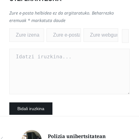
Zure e-posta helbidea ez da argitaratuko.
Beharrezko
eremuak
*
markatuta daude
Polizia unibertsitatean