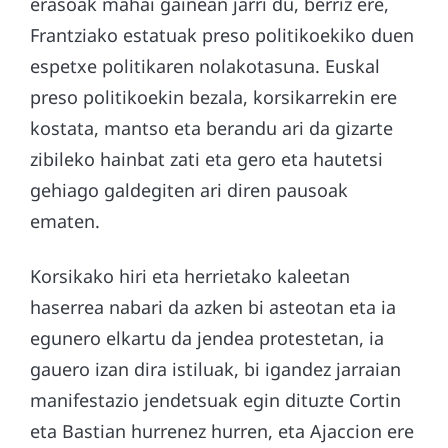
erasoak mahai gainean jarri du, berriz ere,
Frantziako estatuak preso politikoekiko duen
espetxe politikaren nolakotasuna. Euskal
preso politikoekin bezala, korsikarrekin ere
kostata, mantso eta berandu ari da gizarte
zibileko hainbat zati eta gero eta hautetsi
gehiago galdegiten ari diren pausoak
ematen.
Korsikako hiri eta herrietako kaleetan
haserrea nabari da azken bi asteotan eta ia
egunero elkartu da jendea protestetan, ia
gauero izan dira istiluak, bi igandez jarraian
manifestazio jendetsuak egin dituzte Cortin
eta Bastian hurrenez hurren, eta Ajaccion ere