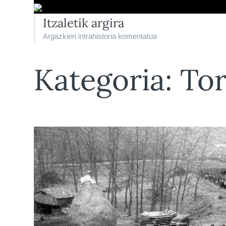
Itzaletik argira
Argazkien intrahistoria komentatua
Kategoria:
Tor