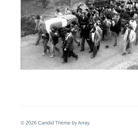
HISTORIA
POLITIKA
TORTURA
© 2026 Candid Theme by
Array
.