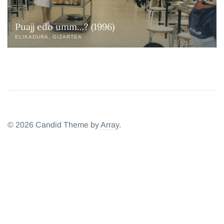
Puajj edo umm…? (1996)
ELIKADURA
GIZARTEA
© 2026 Candid Theme by
Array
.