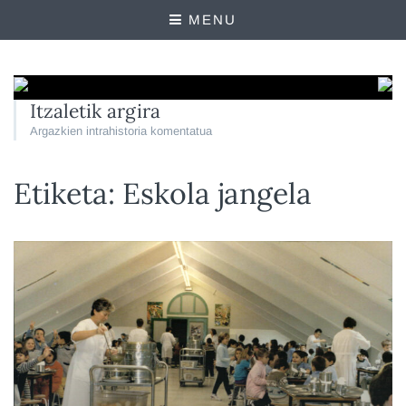
MENU
Itzaletik argira
Argazkien intrahistoria komentatua
Etiketa:
Eskola jangela