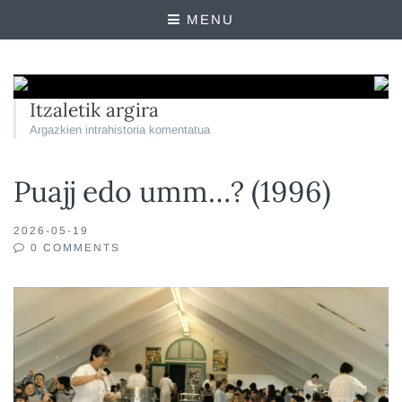
MENU
Itzaletik argira
Argazkien intrahistoria komentatua
Puajj edo umm…? (1996)
2026-05-19
0 COMMENTS