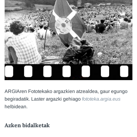
ARGIAren Fototekako argazkien atzealdea, gaur egungo
begiradatik. Laster argazki gehiago
fototeka.argia.eus
helbidean.
Azken bidalketak