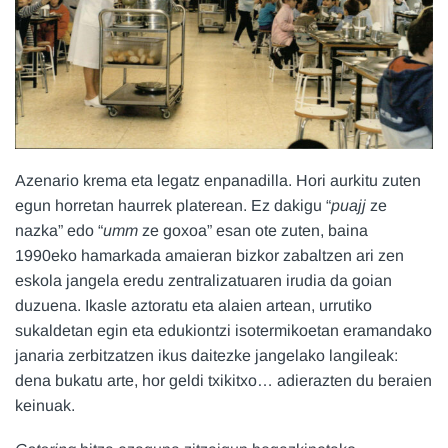
Azenario krema eta legatz enpanadilla. Hori aurkitu zuten
egun horretan haurrek platerean. Ez dakigu “
puajj
ze
nazka” edo “
umm
ze goxoa” esan ote zuten, baina
1990eko hamarkada amaieran bizkor zabaltzen ari zen
eskola jangela eredu zentralizatuaren irudia da goian
duzuena. Ikasle aztoratu eta alaien artean, urrutiko
sukaldetan egin eta edukiontzi isotermikoetan eramandako
janaria zerbitzatzen ikus daitezke jangelako langileak:
dena bukatu arte, hor geldi txikitxo… adierazten du beraien
keinuak.