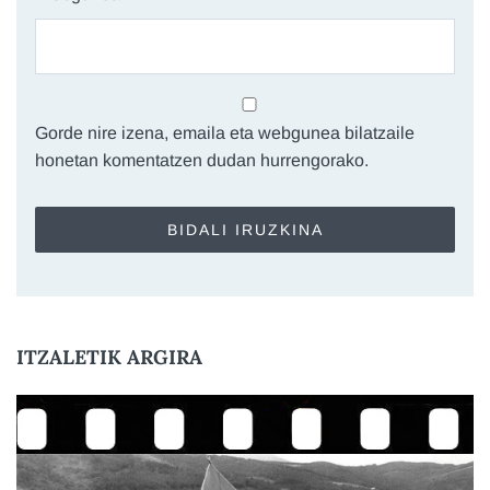
Gorde nire izena, emaila eta webgunea bilatzaile
honetan komentatzen dudan hurrengorako.
ITZALETIK ARGIRA