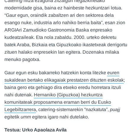
Catering
hitza ezaguna zitzaigun hegazkinetako
modernidade gisa, baina ez hainbeste hezkuntzari lotua.
“Gaur egun, oraindik zabaltzen ari den sektorea dela
esango nuke, industria arlo nahiko berria baita”, esan zion
ARGIAri Zamudioko Gastronomia Baska enpresako
kudeatzaileak. Eta nola zabaldu. 2000. urteko dekretu
batek Araba, Bizkaia eta Gipuzkoako ikastetxeak derrigortu
zituen halako enpresekin lan egitera. Dozenaka milaka
menuko pagotxa.
Gaur egun esku bakarreko hatzekin konta litezke
euren
sukaldean bertako elikagaiak prestatzen dituzten eskolak
;
baina gero eta gehiago dira etxeko eredu horretara itzuli
nahi dutenak.
Hernaniko (Gipuzkoa) hezkuntza
komunitateak proposamena eraman berri du Eusko
Legebiltzarrera
, catering-sistemarekin “nazkatuta”,
puajj
egitetik
umm
egitera igaro nahi dutelako.
Testua: Urko Apaolaza Avila