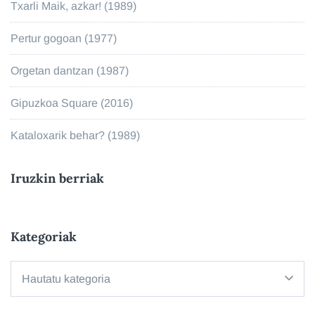
Txarli Maik, azkar! (1989)
Pertur gogoan (1977)
Orgetan dantzan (1987)
Gipuzkoa Square (2016)
Kataloxarik behar? (1989)
Iruzkin berriak
Kategoriak
Kategoriak