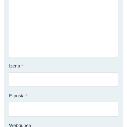
Izena
*
E-posta
*
Webgunea