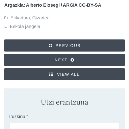
Argazkia: Alberto Elosegi / ARGIA CC-BY-SA
Elikadura
,
Gizartea
Eskola jangela
PREVIOUS
NEXT
VIEW ALL
Utzi erantzuna
Iruzkina
*