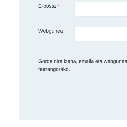
E-posta
*
Webgunea
Gorde nire izena, emaila eta webgunea
hurrengorako.