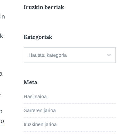
Iruzkin berriak
in
ik
Kategoriak
Kategoriak
a
Meta
.
Hasi saioa
Sarreren jarioa
o
ko
Iruzkinen jarioa