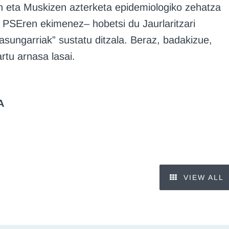
on eta Muskizen azterketa epidemiologiko zehatza
a PSEren ekimenez– hobetsi du Jaurlaritzari
sasungarriak” sustatu ditzala. Beraz, badakizue,
artu arnasa lasai.
A
VIEW ALL