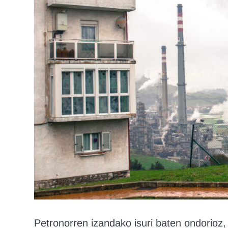
Petronorren izandako isuri baten ondorioz