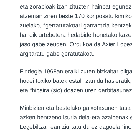
eta zorabioak izan zituzten hainbat egune
atzeman ziren beste 170 konposatu kimikoa
zuelako, “gertatutakoari garrantzia kentzek
handik urtebetera hedabide honetako kazet
jaso gabe zeuden. Ordukoa da Axier Lopez
argitaratu gabe geratutakoa.
Findegia 1968an eraiki zuten bizkaitar oliga
hodei toxiko batek estali izan du hasierat
eta “hibaira (sic) doazen uren garbitasuna
Minbizien eta bestelako gaixotasunen tasa
azken bentzeno isuria dela-eta azalpenak
Legebiltzarrean ziurtatu du
ez dagoela “inol