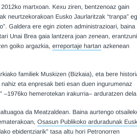
z 2012ko martxoan. Kexu ziren, bentzenoaz gain
k neurtzekorakoan Eusko Jaurlaritzak “tranpa” eg
o”. Galdera ere egin zioten administrazioari, baina
ari Unai Brea gaia lantzera joan zenean, erantzun
en goiko argazkia,
erreportaje hartan
azkenean
rkiako familiek Muskizen (Bizkaia), eta bere histori
ik, nahiz eta enpresak beti esan duen ingurumenaz
z” –1976ko hemerotekan irakurria– arduratzen dela
 altuagoa da Meatzaldean. Baina aurtengo otsailek
 ematerakoan,
Osasun Publikoko arduradunak Eus
ako ebidentziarik” tasa altu hori Petronorren