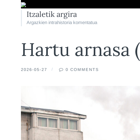
Itzaletik argira
Argazkien intrahistoria komentatua
Hartu arnasa 
2026-05-27
0 COMMENTS