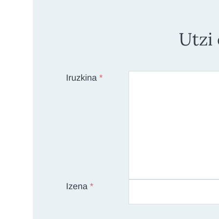
Utzi
Iruzkina
*
Izena
*