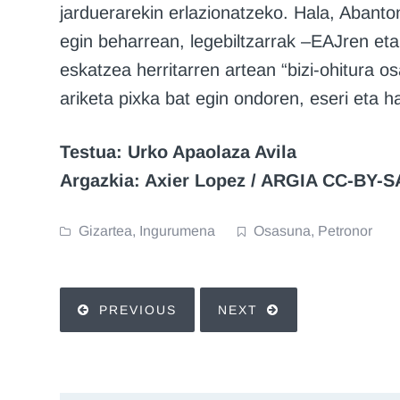
jarduerarekin erlazionatzeko. Hala, Abant
egin beharrean, legebiltzarrak –EAJren et
eskatzea herritarren artean “bizi-ohitura o
ariketa pixka bat egin ondoren, eseri eta h
Testua: Urko Apaolaza Avila
Argazkia: Axier Lopez / ARGIA CC-BY-S
Gizartea
,
Ingurumena
Osasuna
,
Petronor
PREVIOUS
NEXT