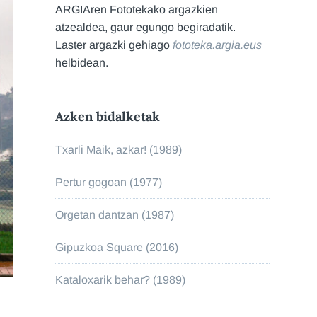
ARGIAren Fototekako argazkien
atzealdea, gaur egungo begiradatik.
Laster argazki gehiago
fototeka.argia.eus
helbidean.
Azken bidalketak
Txarli Maik, azkar! (1989)
Pertur gogoan (1977)
Orgetan dantzan (1987)
Gipuzkoa Square (2016)
Kataloxarik behar? (1989)