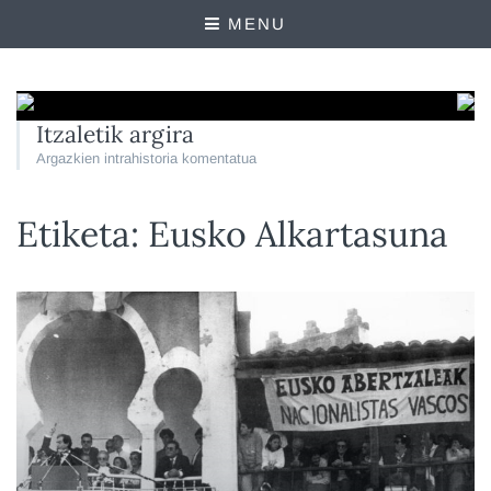
MENU
Itzaletik argira
Argazkien intrahistoria komentatua
Etiketa:
Eusko Alkartasuna