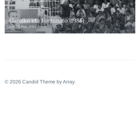
Garaiko eta Fortunato (1986)
HISTORIA
POLITIKA
© 2026 Candid Theme by
Array
.