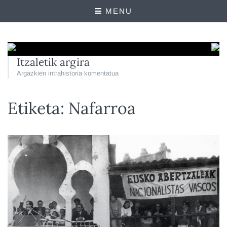
MENU
Itzaletik argira
Argazkien intrahistoria komentatua
Etiketa:
Nafarroa