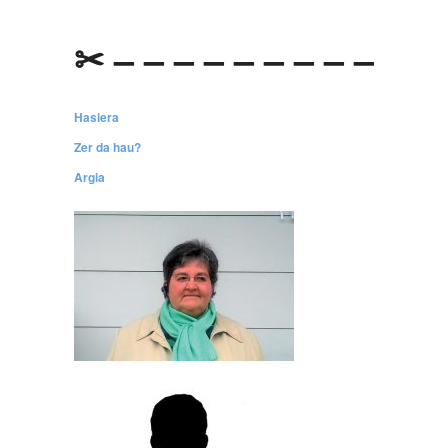
✂ – – – – – – – – –
Hasiera
Zer da hau?
Argia