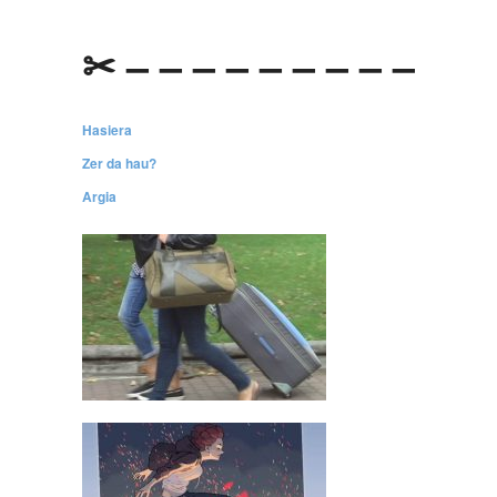
✂ – – – – – – – – –
Hasiera
Zer da hau?
Argia