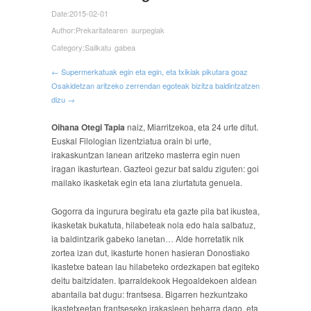
Date:
2015-02-01
Author:
Prekaritatearen aurpegiak
Category:
Sailkatu gabea
← Supermerkatuak egin eta egin, eta txikiak pikutara goaz
Osakidetzan aritzeko zerrendan egoteak bizitza baldintzatzen
dizu →
Oihana Otegi Tapia
naiz, Miarritzekoa, eta 24 urte ditut.
Euskal Filologian lizentziatua orain bi urte,
irakaskuntzan lanean aritzeko masterra egin nuen
iragan ikasturtean. Gazteoi gezur bat saldu ziguten: goi
mailako ikasketak egin eta lana ziurtatuta genuela.
Gogorra da ingurura begiratu eta gazte pila bat ikustea,
ikasketak bukatuta, hilabeteak nola edo hala salbatuz,
ia baldintzarik gabeko lanetan… Alde horretatik nik
zortea izan dut, ikasturte honen hasieran Donostiako
ikastetxe batean lau hilabeteko ordezkapen bat egiteko
deitu baitzidaten. Iparraldekook Hegoaldekoen aldean
abantaila bat dugu: frantsesa. Bigarren hezkuntzako
ikastetxeetan frantseseko irakasleen beharra dago, eta