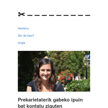
✂ – – – – – – – – –
Hasiera
Zer da hau?
Argia
Prekarietaterik gabeko ipuin
bat kontatu ziguten