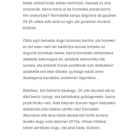
beste zerbait bilatu artean behintzat. Garaiak ez dira
errazenak, baina txarra al da horrelako joerak berriz
ere orokortzea? Normaletik kanpo dagoena da gazteek
24-25 urtera arte lanik ez egin eta gurasoen kontura
bizitzea.
Ohitu egin beharko dugu bizimodu berrira, eta horrekin
ez dut esan nahi lan baldintza duinak lortzeko ez
dugunik borrokatu behar, baina borrokatu beharrekoa
aldaketa sakonagoa da, aldaketa ekonomiko eta
soziala; eta krisialdi honek positiboak izan daitezkeen
aldaketak ere ekar ditzake: gutxiago eduki arren
daukaguna banatzea, ondokoari laguntzea…
Bitartean, bizi beharra daukagu. 24 urte dauzkat eta ez
ditut berriz izango, eta beharbada gutxiagorekin, baina
pozik biziko naiz. Aste batzuen buruan lagun batzuekin
alokairuko pisu batean jarriko naiz Donostian.
Abendura arte lana lotuta daukat eta hortik aurrera
ikusiko dugu nola datorren 2015a. Hilean hilekoa
lotzen jarraituko dugu, eta ahal bada, bizitzen.