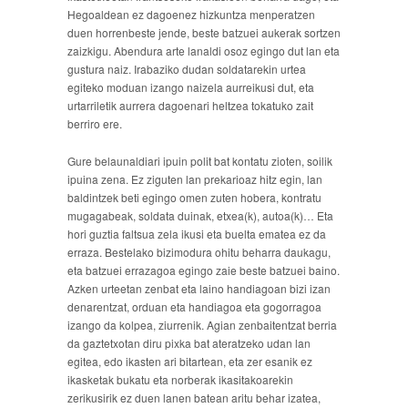
Hegoaldean ez dagoenez hizkuntza menperatzen
duen horrenbeste jende, beste batzuei aukerak sortzen
zaizkigu. Abendura arte lanaldi osoz egingo dut lan eta
gustura naiz. Irabaziko dudan soldatarekin urtea
egiteko moduan izango naizela aurreikusi dut, eta
urtarriletik aurrera dagoenari heltzea tokatuko zait
berriro ere.
Gure belaunaldiari ipuin polit bat kontatu zioten, soilik
ipuina zena. Ez ziguten lan prekarioaz hitz egin, lan
baldintzek beti egingo omen zuten hobera, kontratu
mugagabeak, soldata duinak, etxea(k), autoa(k)… Eta
hori guztia faltsua zela ikusi eta buelta ematea ez da
erraza. Bestelako bizimodura ohitu beharra daukagu,
eta batzuei errazagoa egingo zaie beste batzuei baino.
Azken urteetan zenbat eta laino handiagoan bizi izan
denarentzat, orduan eta handiagoa eta gogorragoa
izango da kolpea, ziurrenik. Agian zenbaitentzat berria
da gaztetxotan diru pixka bat ateratzeko udan lan
egitea, edo ikasten ari bitartean, eta zer esanik ez
ikasketak bukatu eta norberak ikasitakoarekin
zerikusirik ez duen lanen batean aritu behar izatea,