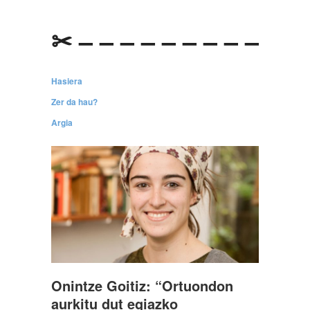
✂ – – – – – – – – –
Hasiera
Zer da hau?
Argia
Onintze Goitiz: “Ortuondon
aurkitu dut egiazko