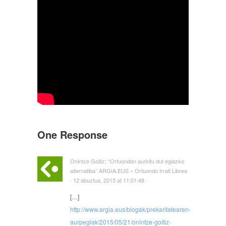
One Response
Onintze Goitiz: “Ortuondon aurkitu dut egiazko
alternatiba” ARGIA.EUS « Ortuondo Irrati Librea
· 12 abuztua, 2015 at 11:01:48 ·
[…]
http://www.argia.eus/blogak/prekaritatearen-
aurpegiak/2015/05/21/onintze-goitiz-