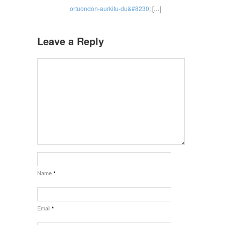
ortuondon-aurkitu-du&#8230
; […]
Leave a Reply
Name
*
Email
*