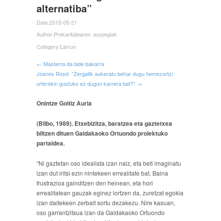
alternatiba”
Date:
2015-05-21
Author:
Prekaritatearen aurpegiak
Category:
Larrun
← Masterra da bide bakarra
Joanes Rosó: “Zergatik aukeratu behar dugu hemezortzi
urterekin gustuko ez dugun karrera bat?” →
Onintze Goitiz Auria
(Bilbo, 1989). Etxebizitza, baratzea eta gaztetxea
biltzen dituen Galdakaoko Ortuondo proiektuko
partaidea.
“Ni gaztetan oso idealista izan naiz, eta beti imaginatu
izan dut iritsi ezin nintekeen errealitate bat. Baina
frustrazioa gainditzen den heinean, eta hori
errealitatean gauzak eginez lortzen da, zuretzat egokia
izan daitekeen zerbait sortu dezakezu. Nire kasuan,
oso garrantzitsua izan da Galdakaoko Ortuondo