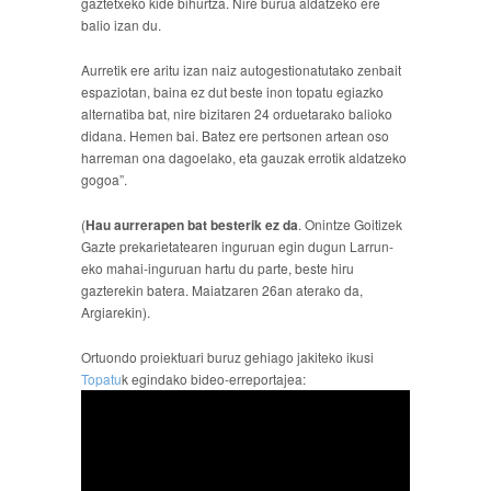
gaztetxeko kide bihurtza. Nire burua aldatzeko ere
balio izan du.
Aurretik ere aritu izan naiz autogestionatutako zenbait
espaziotan, baina ez dut beste inon topatu egiazko
alternatiba bat, nire bizitaren 24 orduetarako balioko
didana. Hemen bai. Batez ere pertsonen artean oso
harreman ona dagoelako, eta gauzak errotik aldatzeko
gogoa”.
(
Hau aurrerapen bat besterik ez da
. Onintze Goitizek
Gazte prekarietatearen inguruan egin dugun Larrun-
eko mahai-inguruan hartu du parte, beste hiru
gazterekin batera. Maiatzaren 26an aterako da,
Argiarekin).
Ortuondo proiektuari buruz gehiago jakiteko ikusi
Topatu
k egindako bideo-erreportajea: