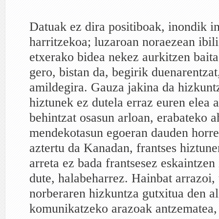
Datuak ez dira positiboak, inondik i
harritzekoa; luzaroan noraezean ibil
etxerako bidea nekez aurkitzen baita
gero, bistan da, begirik duenarentzat
amildegira. Gauza jakina da hizkunt
hiztunek ez dutela erraz euren elea 
behintzat osasun arloan, erabateko a
mendekotasun egoeran dauden horret
aztertu da Kanadan, frantses hiztun
arreta ez bada frantsesez eskaintzen 
dute, halabeharrez. Hainbat arrazoi, 
norberaren hizkuntza gutxitua den al
komunikatzeko arazoak antzematea, 