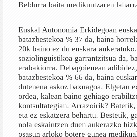
Beldurra baita medikuntzaren laharr
Euskal Autonomia Erkidegoan eusk
batazbestekoa % 37 da, baina horrel
20k baino ez du euskara aukeratuko
soziolinguistikoa garrantzitsua da, b
erabakiorra. Debagoienean adibidez
batazbestekoa % 66 da, baina euskar
dutenena askoz baxuagoa. Elgetan 
ordea, kalean baino gehiago erabiltz
kontsultategian. Arrazoirik? Batetik,
eta ez eskatzera behartu. Bestetik, g
nola eskaintzen duen aukerazko hizk
osasun arloko botere gunea medikuak