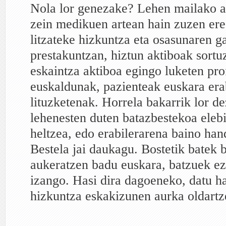
Nola lor genezake? Lehen mailako ar
zein medikuen artean hain zuzen ere
litzateke hizkuntza eta osasunaren g
prestakuntzan, hiztun aktiboak sortu
eskaintza aktiboa egingo luketen pro
euskaldunak, pazienteak euskara era
lituzketenak. Horrela bakarrik lor d
lehenesten duten batazbestekoa eleb
heltzea, edo erabilerarena baino han
Bestela jai daukagu. Bostetik batek 
aukeratzen badu euskara, batzuek ez
izango. Hasi dira dagoeneko, datu ha
hizkuntza eskakizunen aurka oldartz