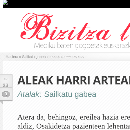
ALEAK HARRI ARTEAN
Hasiera
»
Sailkatu gabea
»
ALEAK HARRI ARTE
API
23
Atalak:
Sailkatu gabea
0
Atera da, behingoz, ereilea hazia er
aldiz, Osakidetza pazienteen lehent