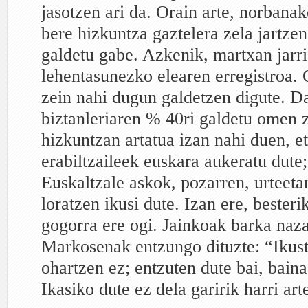
jasotzen ari da. Orain arte, norbana
bere hizkuntza gaztelera zela jartzen
galdetu gabe. Azkenik, martxan jarr
lehentasunezko elearen erregistroa. 
zein nahi dugun galdetzen digute. D
biztanleriaren % 40ri galdetu omen z
hizkuntzan artatua izan nahi duen, e
erabiltzaileek euskara aukeratu dute
Euskaltzale askok, pozarren, urteeta
loratzen ikusi dute. Izan ere, besteri
gogorra ere ogi. Jainkoak barka naza
Markosenak entzungo dituzte: “Ikust
ohartzen ez; entzuten dute bai, baina
Ikasiko dute ez dela garirik harri art