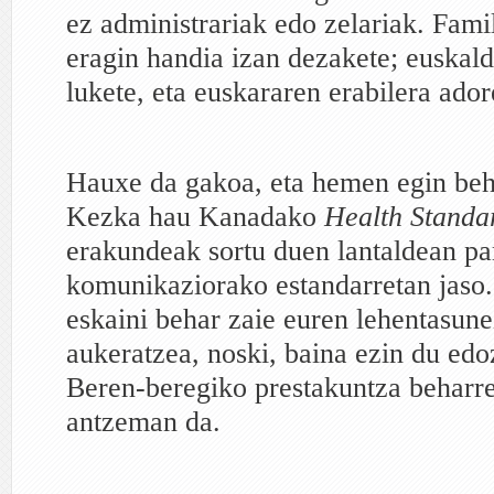
ez administrariak edo zelariak. Fam
eragin handia izan dezakete; euskal
lukete, eta euskararen erabilera ador
Hauxe da gakoa, eta hemen egin beh
Kezka hau Kanadako
Health Standa
erakundeak sortu duen lantaldean pa
komunikaziorako estandarretan jaso.
eskaini behar zaie euren lehentasun
aukeratzea, noski, baina ezin du edo
Beren-beregiko prestakuntza beharr
antzeman da.