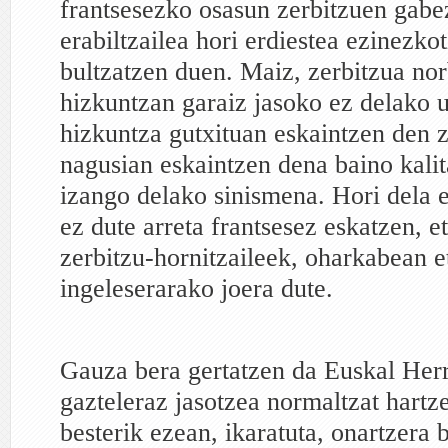
frantsesezko osasun zerbitzuen gabe
erabiltzailea hori erdiestea ezinezkot
bultzatzen duen. Maiz, zerbitzua no
hizkuntzan garaiz jasoko ez delako us
hizkuntza gutxituan eskaintzen den 
nagusian eskaintzen dena baino kalit
izango delako sinismena. Hori dela e
ez dute arreta frantsesez eskatzen, e
zerbitzu-hornitzaileek, oharkabean e
ingeleserarako joera dute.
Gauza bera gertatzen da Euskal Herr
gazteleraz jasotzea normaltzat hartz
besterik ezean, ikaratuta, onartzera 