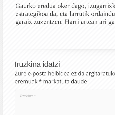
Gaurko eredua oker dago, izugarrizk
estrategikoa da, eta larrutik ordain
garaiz zuzentzen. Harri artean ari ga
Iruzkina idatzi
Zure e-posta helbidea ez da argitaratuk
eremuak
*
markatuta daude