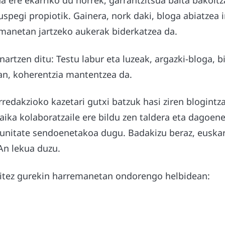
a ere ekarriko du horrek, garrantzitsua baita bakoit
uspegi propiotik. Gainera, nork daki, bloga abiatzea 
manetan jartzeko aukerak biderkatzea da.
artzen ditu: Testu labur eta luzeak, argazki-bloga,
an, koherentzia mantentzea da.
edakzioko kazetari gutxi batzuk hasi ziren blogintz
ika kolaboratzaile ere bildu zen taldera eta dagoen
unitate sendoenetakoa dugu. Badakizu beraz, euska
An lekua duzu.
aitez gurekin harremanetan ondorengo helbidean: