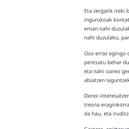
Eta zergatik ireki
ingurukoak kontat
eman nahi duzulako
nahi duzulako, pa
Oso erraz egingo 
pentsatu behar duz
eta nahi izanez g
abiatzen laguntzek
Denoi interesatze
tresna eraginkorra
da hau, eta irudit