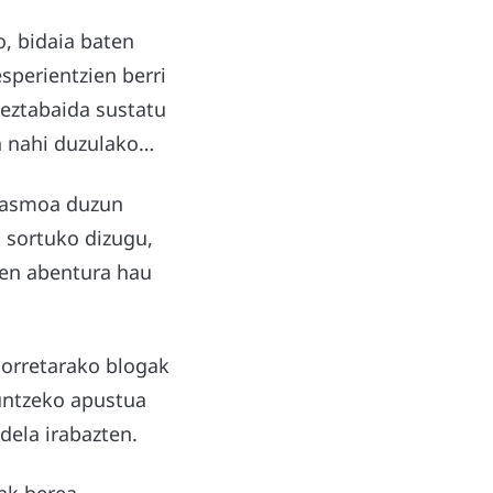
o, bidaia baten
sperientzien berri
 eztabaida sustatu
n nahi duzulako…
o asmoa duzun
k sortuko dizugu,
ren abentura hau
horretarako blogak
untzeko apustua
dela irabazten.