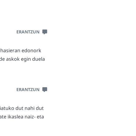
ERANTZUN
n hasieran edonork
de askok egin duela
ERANTZUN
iatuko dut nahi dut
te ikaslea naiz- eta