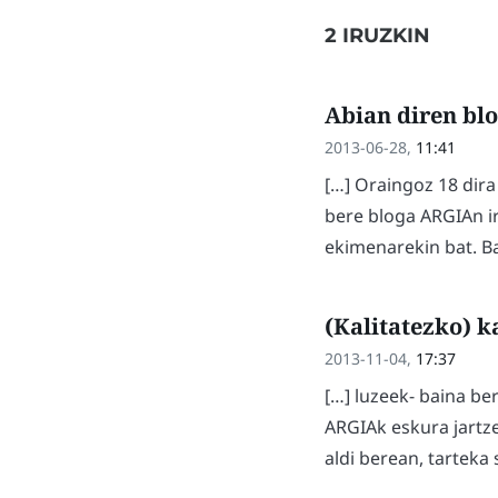
2 IRUZKIN
Abian diren bl
2013-06-28,
11:41
[…] Oraingoz 18 dir
bere bloga ARGIAn i
ekimenarekin bat. Ba
(Kalitatezko) ka
2013-11-04,
17:37
[…] luzeek- baina be
ARGIAk eskura jartzen
aldi berean, tarteka s