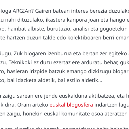
 bloga ARGIAn? Gairen batean interes berezia duzulak
u nahi dituzulako, ikastera kanpora joan eta hango e
, hainbat albiste, burutazio, analisi eta gogoetekin
rte hartzen duzun talde edo kolektiboaren berri ema
dugu. Zuk blogaren izenburua eta bertan zer egitek
u. Teknikoki ez duzu ezertaz ere arduratu behar, gu
ero, hasieran irizpide batzuk emango dizkizugu bloga
o, bai idazketa aldetik, bai estilo aldetik…
n zaigu sarean ere jende euskalduna aktibatzea, eta 
k dira. Orain arteko
euskal blogosfera
indartzen lag
zen zaigu, honekin euskal komunitate osoa ateratzen 