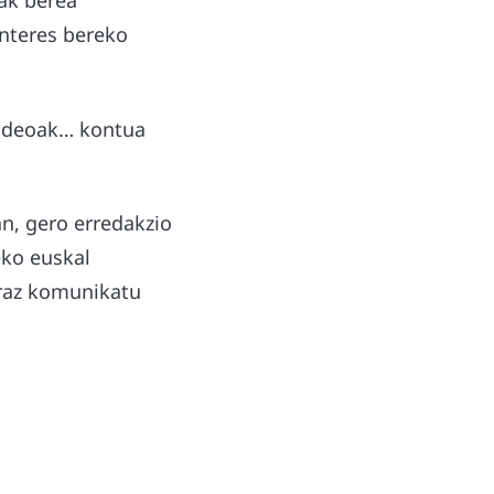
zak berea
interes bereko
 bideoak… kontua
an, gero erredakzio
eko euskal
raz komunikatu