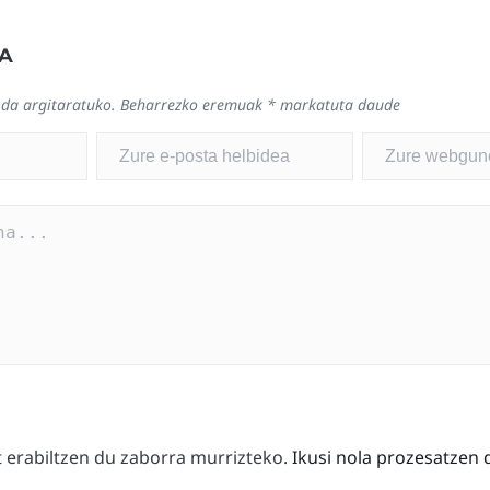
A
 da argitaratuko.
Beharrezko eremuak
*
markatuta daude
erabiltzen du zaborra murrizteko.
Ikusi nola prozesatzen 