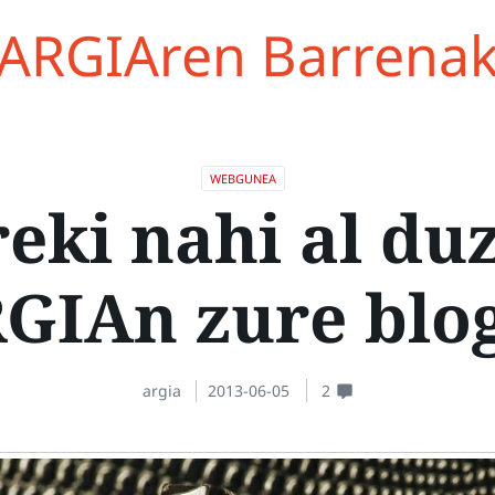
ARGIAren Barrena
WEBGUNEA
reki nahi al du
GIAn zure blo
argia
2013-06-05
2