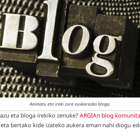
Animatu eta ireki zure euskarazko bloga.
azu eta bloga irekiko zenuke?
ARGIAn blog komunit
u eta bertako kide izateko aukera eman nahi diogu e