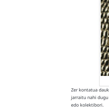
Zer kontatua dauk
jarraitu nahi dug
edo kolektibori.