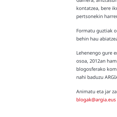
Gainera, aniztasun
kontatzea, bere ik
pertsonekin harre
Formatu guztiak on
behin hau abiatze
Lehenengo gure err
osoa, 2012an hama
blogosferako kom
nahi baduzu ARGI
Animatu eta jar z
blogak@argia.eus