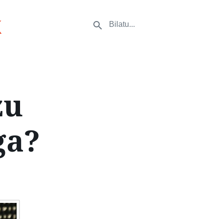
k
zu
ga?