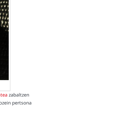
atea
zabaltzen
dozein pertsona