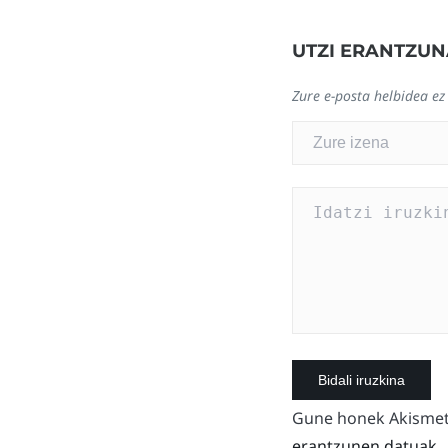
UTZI ERANTZUN
Zure e-posta helbidea ez
Gune honek Akismet 
erantzunen datuak.