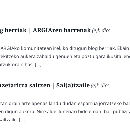
og berriak | ARGIAren barrenak
(e)k dio:
a ARGIAko komunitatean irekiko ditugun blog berriak. Ekai
rekitzeko aukera zabaldu genuen eta poztu gara ikusita jen
tzuk orain hasi […]
zetaritza saltzen | Sal(a)tzaile
(e)k dio:
rtan orain arte apenas landu dudan esparrua jorratzeko bal
 digun aukera. Nire alde ilunenari bide eman -bai, publizita
altzaile, […]